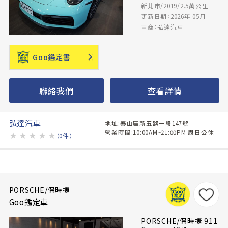
新北市/2019/2.5萬公里
更新日期：2026年 05月
車商：弘達汽車
Goo鑑定書
聯絡我們
查看詳情
弘達汽車
地址:泰山區新五路一段147號
營業時間:10:00AM~21:00PM 周日公休
★
★
★
★
★
（0件）
PORSCHE/保時捷
Goo鑑定車
PORSCHE/保時捷 911