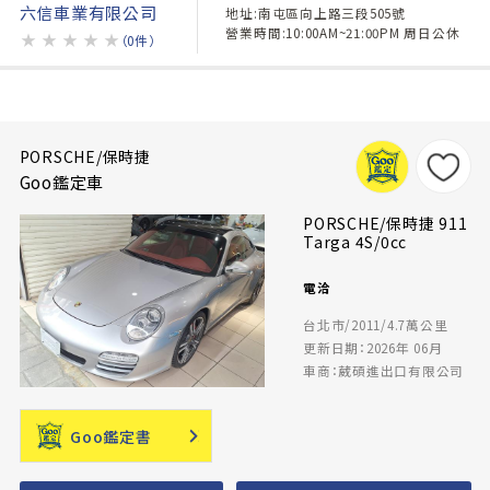
六信車業有限公司
地址:南屯區向上路三段505號
營業時間:10:00AM~21:00PM 周日公休
★
★
★
★
★
（0件）
PORSCHE/保時捷
Goo鑑定車
PORSCHE/保時捷 911
Targa 4S/0cc
電洽
台北市/2011/4.7萬公里
更新日期：2026年 06月
車商：葳碩進出口有限公司
Goo鑑定書