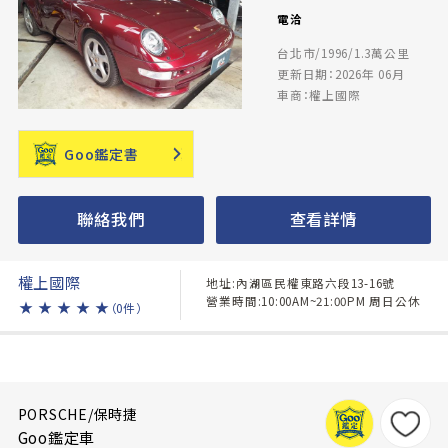
電洽
台北市/1996/1.3萬公里
更新日期：2026年 06月
車商：權上國際
Goo鑑定書
聯絡我們
查看詳情
權上國際
地址:內湖區民權東路六段13-16號
營業時間:10:00AM~21:00PM 周日公休
★
★
★
★
★
（0件）
PORSCHE/保時捷
Goo鑑定車