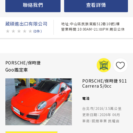
聯絡我們
查看詳情
葳碩進出口有限公司
地址:中山區民族東路512巷10號1樓
營業時間:10:00AM~21:00PM 周日公休
★
★
★
★
★
（0件）
PORSCHE/保時捷
Goo鑑定車
PORSCHE/保時捷 911
Carrera S/0cc
電洽
台北市/2016/3.5萬公里
更新日期：2026年 06月
車商：凱爾車業 民權店