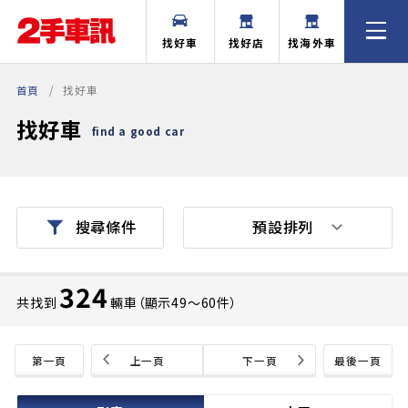
找好車
找好店
找海外車
首頁
找好車
找好車
find a good car
預設排列
搜尋條件
324
共找到
輛車（顯示49〜60件）
第一頁
上一頁
下一頁
最後一頁