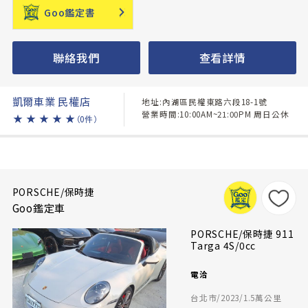
Goo鑑定書
聯絡我們
查看詳情
凱爾車業 民權店
地址:內湖區民權東路六段18-1號
營業時間:10:00AM~21:00PM 周日公休
★
★
★
★
★
（0件）
PORSCHE/保時捷
Goo鑑定車
PORSCHE/保時捷 911
Targa 4S/0cc
電洽
台北市/2023/1.5萬公里