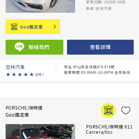
更新日期：2026年 06月
車商：吉林汽車
Goo鑑定書
聯絡我們
查看詳情
吉林汽車
地址:中山區吉林路476.478號
營業時間:09:00AM~18:00PM 全年無休
★
★
★
★
★
（0件）
PORSCHE/保時捷
Goo鑑定車
PORSCHE/保時捷 911
Carrera/0cc