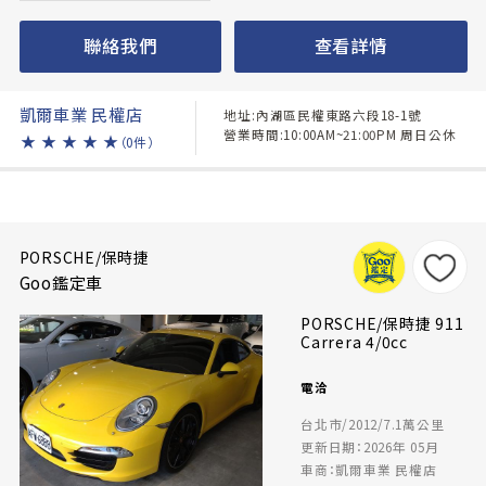
聯絡我們
查看詳情
凱爾車業 民權店
地址:內湖區民權東路六段18-1號
營業時間:10:00AM~21:00PM 周日公休
★
★
★
★
★
（0件）
PORSCHE/保時捷
Goo鑑定車
PORSCHE/保時捷 911
Carrera 4/0cc
電洽
台北市/2012/7.1萬公里
更新日期：2026年 05月
車商：凱爾車業 民權店