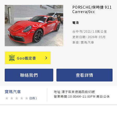
PORSCHE/保時捷 911
Carrera/0cc
電洽
台中市/2021/1.8萬公里
更新日期：2026年 05月
車商：寶瑪汽車
Goo鑑定書
聯絡我們
查看詳情
寶瑪汽車
地址:潭子區崇德路四段65號
營業時間:10:00AM~21:00PM 周日公休
★
★
★
★
★
（0件）