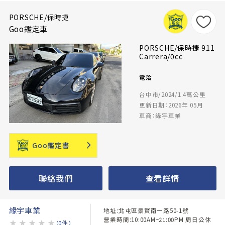
PORSCHE/保時捷
Goo鑑定車
PORSCHE/保時捷 911
Carrera/0cc
電洽
台中市/2024/1.4萬公里
更新日期：2026年 05月
車商：緣宇車業
Goo鑑定書
聯絡我們
查看詳情
緣宇車業
地址:北屯區景賢南一路50-1號
營業時間:10:00AM~21:00PM 周日公休
★
★
★
★
★
（0件）