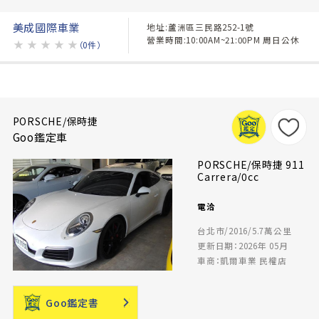
美成國際車業
地址:蘆洲區三民路252-1號
營業時間:10:00AM~21:00PM 周日公休
★
★
★
★
★
（0件）
PORSCHE/保時捷
Goo鑑定車
PORSCHE/保時捷 911
Carrera/0cc
電洽
台北市/2016/5.7萬公里
更新日期：2026年 05月
車商：凱爾車業 民權店
Goo鑑定書