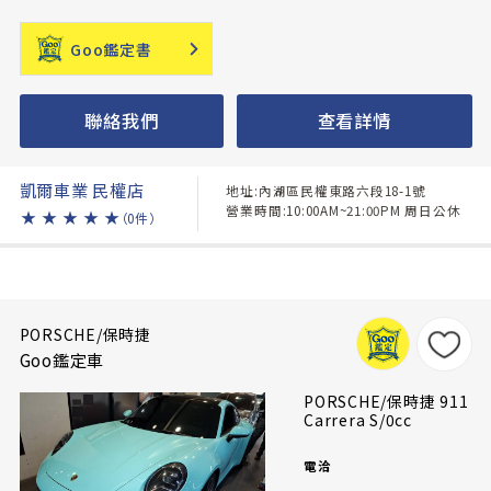
Goo鑑定書
聯絡我們
查看詳情
凱爾車業 民權店
地址:內湖區民權東路六段18-1號
營業時間:10:00AM~21:00PM 周日公休
★
★
★
★
★
（0件）
PORSCHE/保時捷
Goo鑑定車
PORSCHE/保時捷 911
Carrera S/0cc
電洽