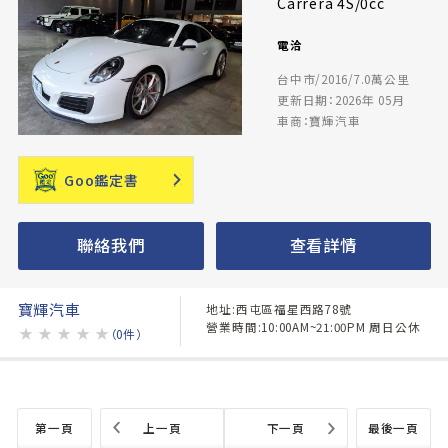
Carrera 4S/0cc
電洽
台中市/2016/7.0萬公里
更新日期：2026年 05月
車商：寶輝汽車
Goo鑑定書
聯絡我們
查看詳情
寶輝汽車
地址:西屯區福星西路78號
營業時間:10:00AM~21:00PM 周日公休
★
★
★
★
★
（0件）
第一頁
上一頁
下一頁
最後一頁