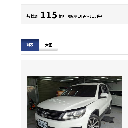
115
共找到
輛車（顯示109〜115件）
列表
大圖