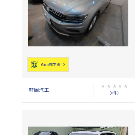
Goo鑑定書
★
★
★
★
★
藍圖汽車
（0件）