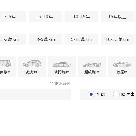
3-5年
5-10年
10-15年
15年以上
1-3萬km
3-5萬km
5-10萬km
10-15萬km
V休旅車
掀背車
雙門跑車
超級跑車
敞篷車
取消篩選
全選
國內車