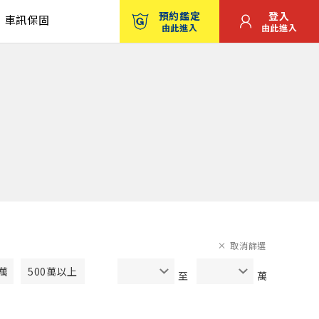
預約鑑定
登入
車訊保固
由此進入
由此進入
取消篩選
0萬
500萬以上
至
萬