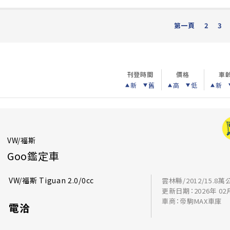
第一頁
2
3
刊登時間
價格
車
新
舊
高
低
新
VW/福斯
Goo鑑定車
VW/福斯 Tiguan 2.0/0cc
雲林縣/2012/15.8萬
更新日期：2026年 02
車商：帝駒MAX車庫
電洽