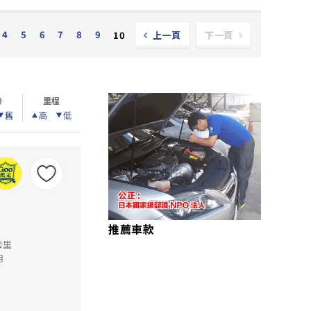
4
5
6
7
8
9
10
上一頁
下一頁
齡
里程
舊
高
低
推薦車款
公里
月