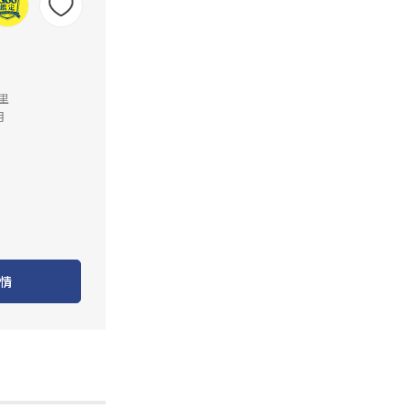
公里
月
情