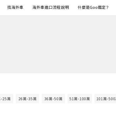
找海外車
海外車進口流程說明
什麼是Goo鑑定？
萬-25萬
26萬-35萬
36萬-50萬
51萬-100萬
101萬-50