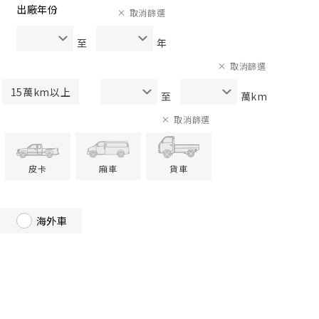
出廠年份
取消篩選
至
年
取消篩選
15萬km以上
至
萬km
取消篩選
皮卡
廂車
貨車
海外車