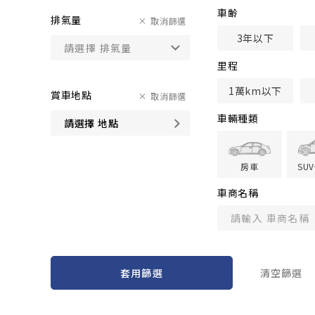
車齢
排氣量
取消篩選
3年以下
里程
1萬km以下
賞車地點
取消篩選
車輛種類
請選擇 地點
房車
SU
車商名稱
套用篩選
清空篩選