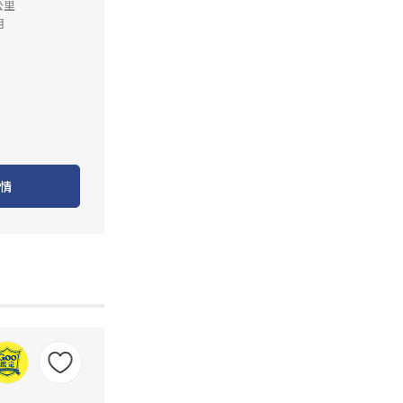
公里
月
情