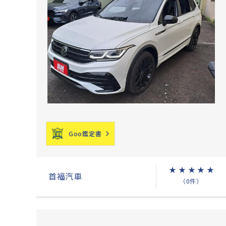
Goo鑑定書
★
★
★
★
★
首福汽車
（0件）