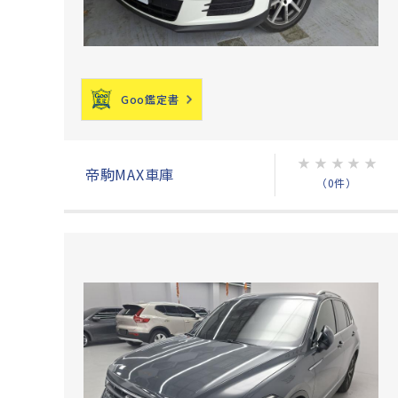
Goo鑑定書
★
★
★
★
★
帝駒MAX車庫
（0件）