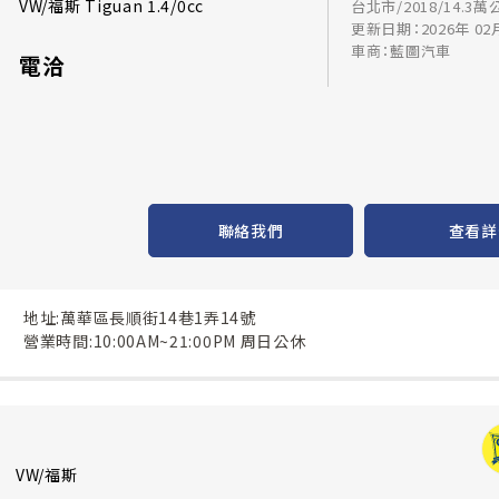
VW/福斯 Tiguan 1.4/0cc
台北市/2018/14.3萬
更新日期：2026年 02
車商：藍圖汽車
電洽
聯絡我們
查看詳
地址:萬華區長順街14巷1弄14號
營業時間:10:00AM~21:00PM 周日公休
VW/福斯