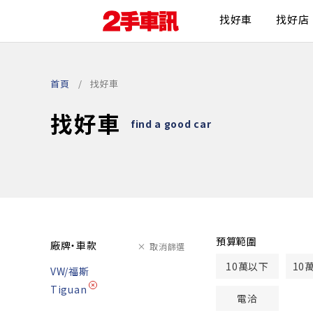
找好車
找好店
首頁
找好車
找好車
find a good car
預算範圍
廠牌・車款
取消篩選
10萬以下
10
VW/福斯
Tiguan
電洽