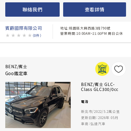
聯絡我們
查看詳情
賓爵國際有限公司
地址:桃園區大興西路3段790號
營業時間:10:00AM~21:00PM 周日公休
★
★
★
★
★
（0件）
BENZ/賓士
Goo鑑定車
BENZ/賓士 GLC-
Class GLC300/0cc
電洽
新北市/2022/5.2萬公里
更新日期：2026年 05月
車商：弘達汽車