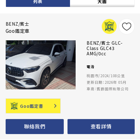
列表
大圖
BENZ/賓士
Goo鑑定車
BENZ/賓士 GLC-
Class GLC43
AMG/0cc
電洽
桃園市/2024/108公里
更新日期：2026年 05月
車商：賓爵國際有限公司
Goo鑑定書
聯絡我們
查看詳情