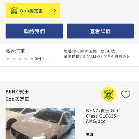
Goo鑑定書
聯絡我們
查看詳情
弘達汽車
地址:泰山區新五路一段147號
營業時間:10:00AM~21:00PM 周日公休
★
★
★
★
★
（0件）
BENZ/賓士
Goo鑑定車
BENZ/賓士 GLC-
Class GLC63S
AMG/0cc
電洽