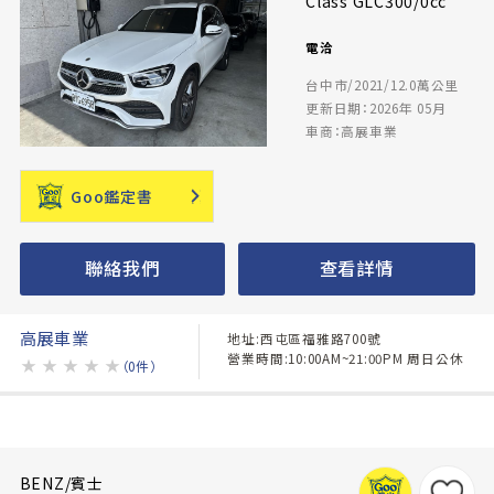
Class GLC300/0cc
電洽
台中市/2021/12.0萬公里
更新日期：2026年 05月
車商：高展車業
Goo鑑定書
聯絡我們
查看詳情
高展車業
地址:西屯區福雅路700號
營業時間:10:00AM~21:00PM 周日公休
★
★
★
★
★
（0件）
BENZ/賓士