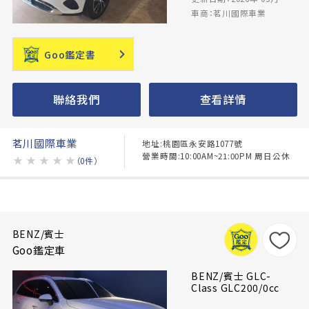
車商：茗川國際車業
Goo鑑定書
聯絡我們
查看詳情
茗川國際車業
地址:桃園區永安路1077號
營業時間:10:00AM~21:00PM 周日公休
★
★
★
★
★
（0件）
BENZ/賓士
Goo鑑定車
BENZ/賓士 GLC-
Class GLC200/0cc