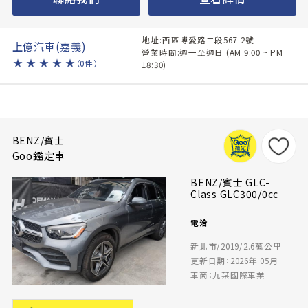
地址:西區博愛路二段567-2號
上億汽車(嘉義)
營業時間:週一至週日 (AM 9:00 ~ PM
★
★
★
★
★
（0件）
18:30)
BENZ/賓士
Goo鑑定車
BENZ/賓士 GLC-
Class GLC300/0cc
電洽
新北市/2019/2.6萬公里
更新日期：2026年 05月
車商：九葉國際車業