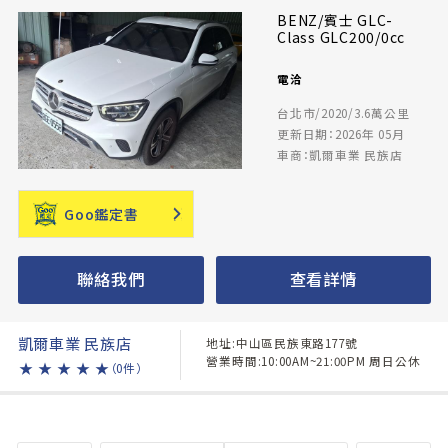
BENZ/賓士 GLC-
Class GLC200/0cc
電洽
台北市/2020/3.6萬公里
更新日期：2026年 05月
車商：凱爾車業 民族店
Goo鑑定書
聯絡我們
查看詳情
凱爾車業 民族店
地址:中山區民族東路177號
營業時間:10:00AM~21:00PM 周日公休
★
★
★
★
★
（0件）