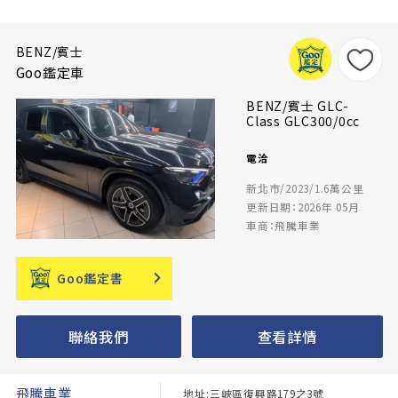
BENZ/賓士
Goo鑑定車
BENZ/賓士 GLC-
Class GLC300/0cc
電洽
新北市/2023/1.6萬公里
更新日期：2026年 05月
車商：飛騰車業
Goo鑑定書
聯絡我們
查看詳情
飛騰車業
地址:三峽區復興路179之3號