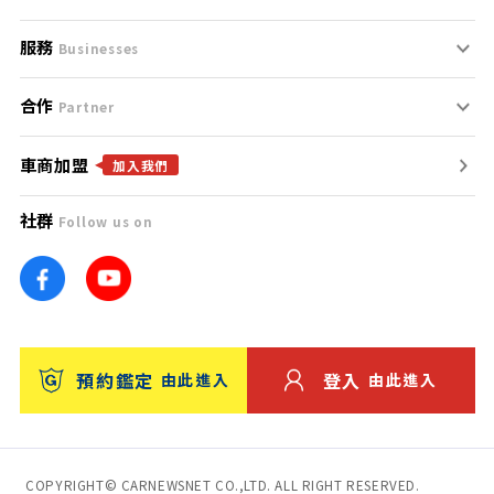
服務
支援中心
服務條款
Businesses
合作
什麼是Goo鑑定？
聯絡我們
免責聲明
Partner
車商加盟
合作夥伴
找好車
隱私權政策
加入我們
社群
Follow us on
廣告合作
找好店
團隊
找海外車
車訊網
消費者評價
台灣優良中古車商大獎
預約鑑定
登入
由此進入
由此進入
保固
收費服務
COPYRIGHT© CARNEWSNET CO.,LTD. ALL RIGHT RESERVED.