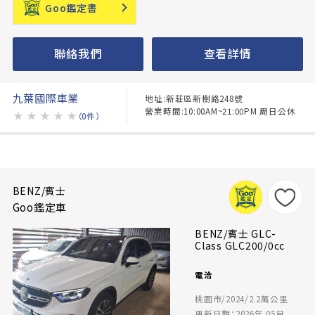
Goo鑑定書
聯絡我們
查看詳情
九葉國際車業
地址:新莊區新樹路248號
營業時間:10:00AM~21:00PM 周日公休
★
★
★
★
★
（0件）
BENZ/賓士
Goo鑑定車
BENZ/賓士 GLC-
Class GLC200/0cc
電洽
桃園市/2024/2.2萬公里
更新日期：2026年 05月