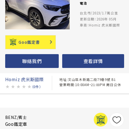
電洽
台北市/2023/1.7萬公里
更新日期：2026年 05月
車商：Homiz 虎米斯國際
Goo鑑定書
聯絡我們
查看詳情
Homiz 虎米斯國際
地址:文山區木新路二段79巷9號 B1
營業時間:10:00AM~21:00PM 周日公休
★
★
★
★
★
（0件）
BENZ/賓士
Goo鑑定車