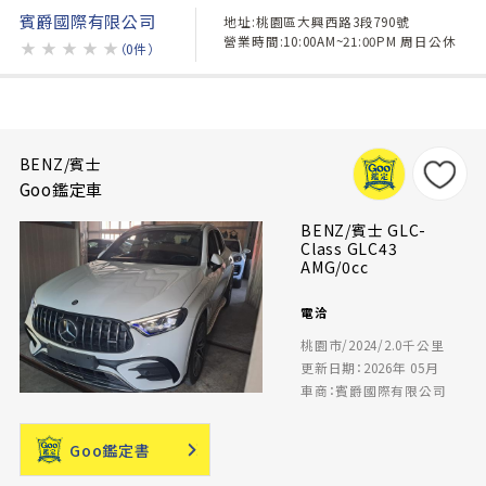
賓爵國際有限公司
地址:桃園區大興西路3段790號
營業時間:10:00AM~21:00PM 周日公休
★
★
★
★
★
（0件）
BENZ/賓士
Goo鑑定車
BENZ/賓士 GLC-
Class GLC43
AMG/0cc
電洽
桃園市/2024/2.0千公里
更新日期：2026年 05月
車商：賓爵國際有限公司
Goo鑑定書