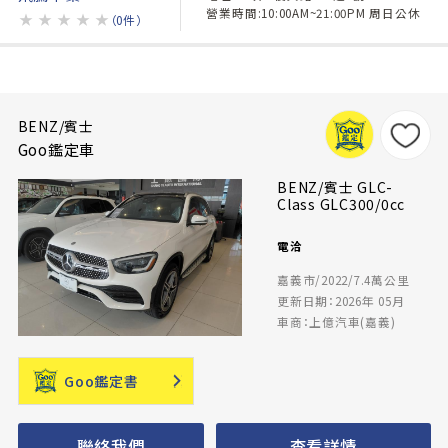
營業時間:10:00AM~21:00PM 周日公休
★
★
★
★
★
（0件）
BENZ/賓士
Goo鑑定車
BENZ/賓士 GLC-
Class GLC300/0cc
電洽
嘉義市/2022/7.4萬公里
更新日期：2026年 05月
車商：上億汽車(嘉義)
Goo鑑定書
聯絡我們
查看詳情