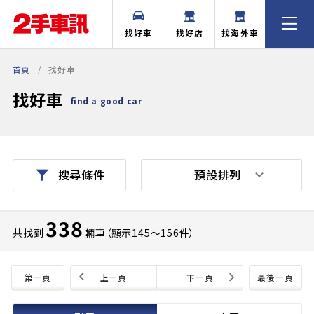
找好車
找好店
找海外車
首頁
找好車
找好車
find a good car
預設排列
搜尋條件
338
共找到
輛車（顯示145〜156件）
第一頁
上一頁
下一頁
最後一頁