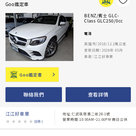
Goo鑑定車
BENZ/賓士 GLC-
Class GLC250/0cc
電洽
高雄市/2018/12.2萬公里
更新日期：2026年 05月
車商：江江好車業
Goo鑑定書
聯絡我們
查看詳情
江江好車業
地址:仁武區慈惠二街28-1號
營業時間:10:00AM~21:00PM 周日公休
★
★
★
★
★
（0件）