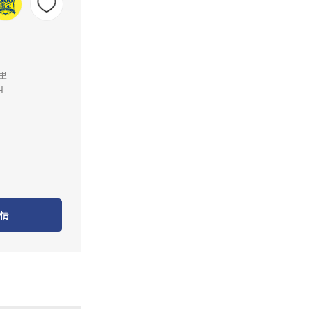
公里
月
情