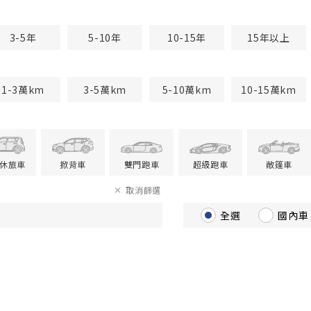
3-5年
5-10年
10-15年
15年以上
1-3萬km
3-5萬km
5-10萬km
10-15萬km
V休旅車
掀背車
雙門跑車
超級跑車
敞篷車
取消篩選
全選
國內車