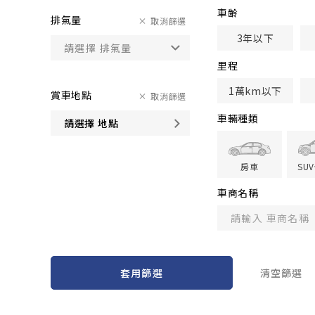
車齢
排氣量
取消篩選
3年以下
里程
1萬km以下
賞車地點
取消篩選
車輛種類
請選擇 地點
房車
SU
車商名稱
套用篩選
清空篩選