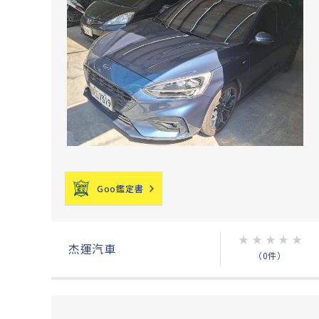
Goo鑑定書
★
★
★
★
★
杰運汽車
（0件）