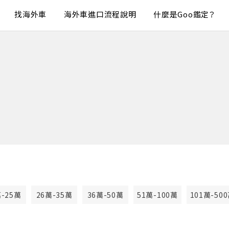
找海外車
海外車進口流程說明
什麼是Goo鑑定？
萬-25萬
26萬-35萬
36萬-50萬
51萬-100萬
101萬-50