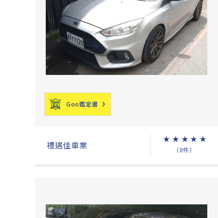
Goo鑑定書
★
★
★
★
★
禮遇佳車業
（0件）