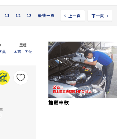
11
12
13
最後一頁
上一頁
下一頁
齡
里程
舊
高
低
推薦車款
公里
月