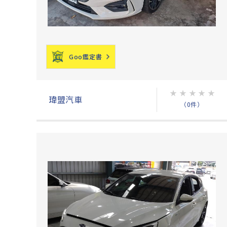
Goo鑑定書
★
★
★
★
★
瑋盟汽車
（0件）