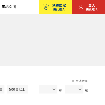
預約鑑定
登入
車訊保固
由此進入
由此進入
取消篩選
0萬
500萬以上
至
萬