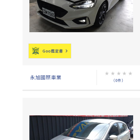
Goo鑑定書
★
★
★
★
★
永旭國際車業
（0件）