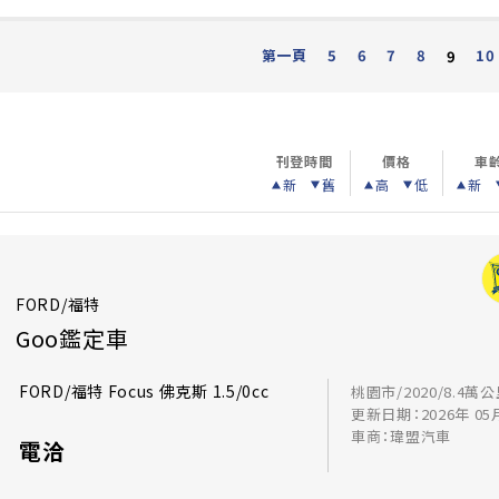
第一頁
5
6
7
8
10
9
刊登時間
價格
車
新
舊
高
低
新
FORD/福特
Goo鑑定車
FORD/福特 Focus 佛克斯 1.5/0cc
桃園市/2020/8.4萬
更新日期：2026年 05
車商：瑋盟汽車
電洽