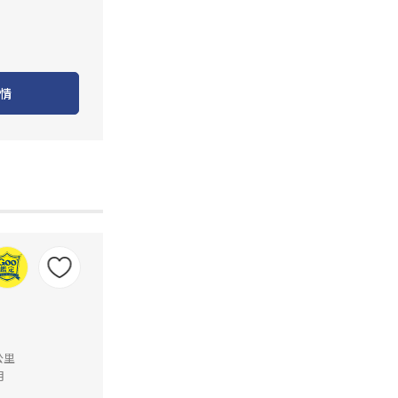
情
公里
月