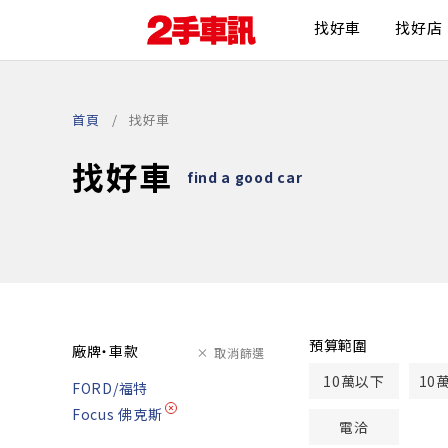
找好車
找好店
首頁
找好車
找好車
find a good car
預算範圍
廠牌・車款
取消篩選
10萬以下
10
FORD/福特
Focus 佛克斯
電洽