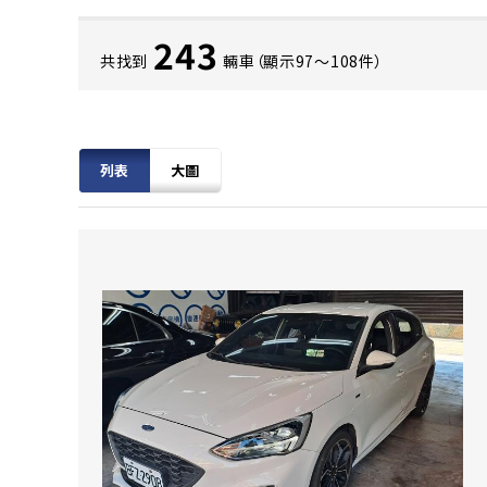
243
共找到
輛車（顯示97〜108件）
列表
大圖