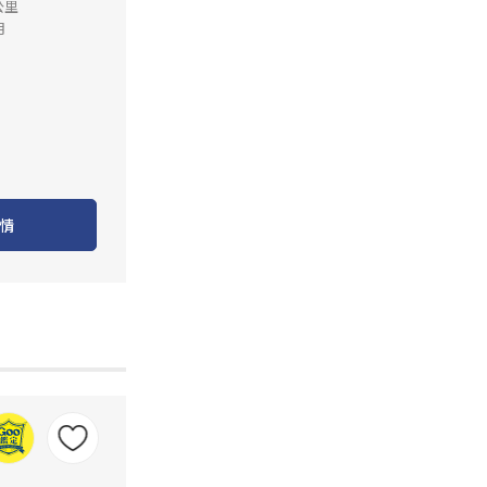
公里
月
情