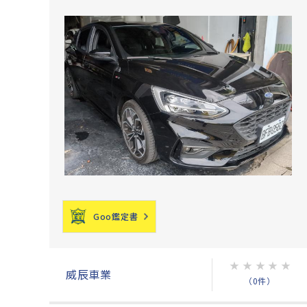
Goo鑑定書
★
★
★
★
★
威辰車業
（0件）