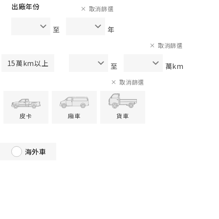
出廠年份
取消篩選
至
年
取消篩選
15萬km以上
至
萬km
取消篩選
皮卡
廂車
貨車
海外車