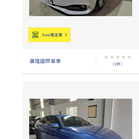
Goo鑑定書
★
★
★
★
★
廣隆國際車業
（2件）