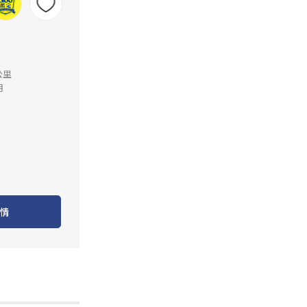
公里
月
情