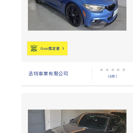
Goo鑑定書
★
★
★
★
★
丞特車業有限公司
（0件）