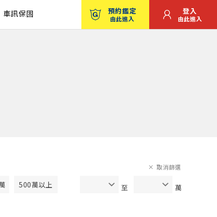
預約鑑定
登入
車訊保固
由此進入
由此進入
取消篩選
0萬
500萬以上
至
萬