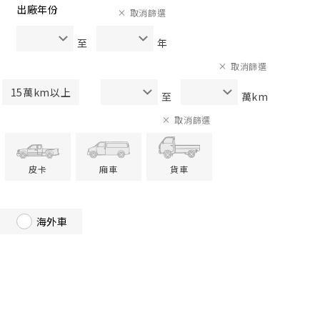
出廠年份
取消篩選
至
年
取消篩選
15萬km以上
至
萬km
取消篩選
皮卡
廂車
貨車
海外車