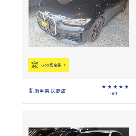
Goo鑑定書
★
★
★
★
★
凱爾車業 民族店
（0件）