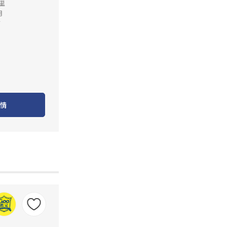
公里
月
店
情