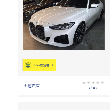
Goo鑑定書
★
★
★
★
★
杰運汽車
（0件）