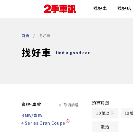
找好車
找好店
首頁
找好車
找好車
find a good car
預算範圍
廠牌・車款
取消篩選
10萬以下
10
BMW/寶馬
4 Series Gran Coupe
電洽