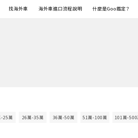
找海外車
海外車進口流程說明
什麼是Goo鑑定？
萬-25萬
26萬-35萬
36萬-50萬
51萬-100萬
101萬-50