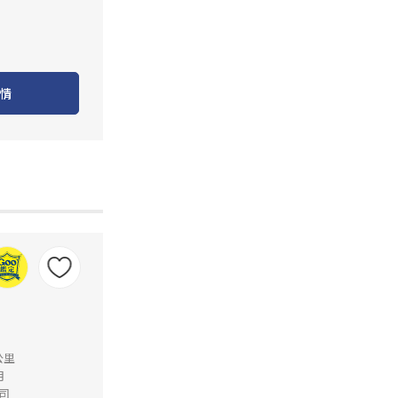
情
公里
月
司