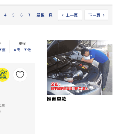
4
5
6
7
最後一頁
上一頁
下一頁
齡
里程
舊
高
低
推薦車款
公里
月