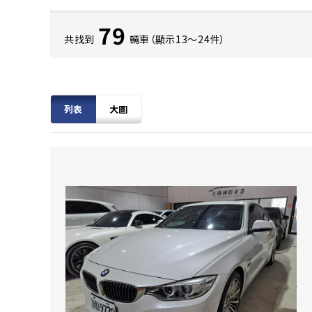
79
共找到
輛車（顯示13〜24件）
列表
大圖