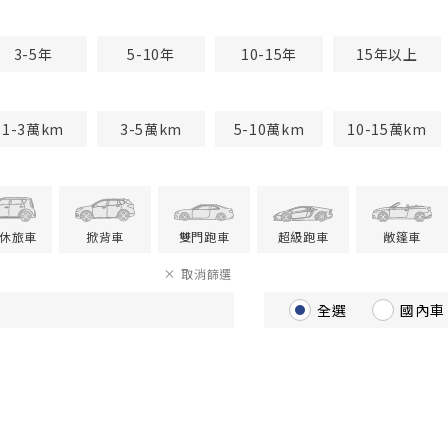
3-5年
5-10年
10-15年
15年以上
1-3萬km
3-5萬km
5-10萬km
10-15萬km
V休旅車
掀背車
雙門跑車
超級跑車
敞篷車
取消篩選
全選
國內車