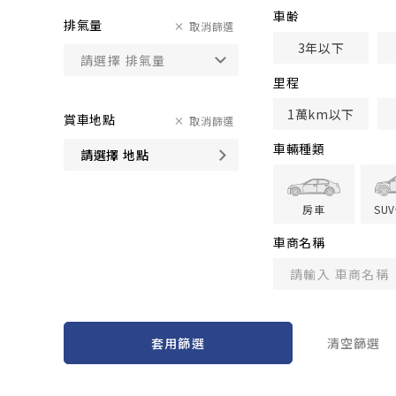
車齢
排氣量
取消篩選
3年以下
里程
1萬km以下
賞車地點
取消篩選
車輛種類
請選擇 地點
房車
SU
車商名稱
套用篩選
清空篩選