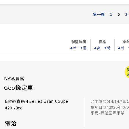
第一頁
1
3
2
刊登時間
價格
車
新
舊
高
低
新
BMW/寶馬
Goo鑑定車
BMW/寶馬 4 Series Gran Coupe
台中市/2014/14.7萬
更新日期：2026年 07
420i/0cc
車商：廣隆國際車業
電洽