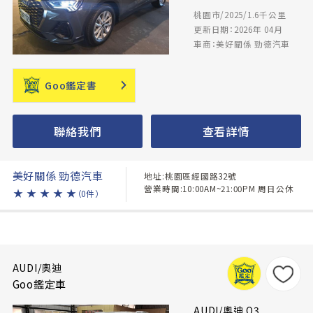
桃園市/2025/1.6千公里
更新日期：2026年 04月
車商：美好關係 勁德汽車
Goo鑑定書
聯絡我們
查看詳情
美好關係 勁德汽車
地址:桃園區經國路32號
營業時間:10:00AM~21:00PM 周日公休
★
★
★
★
★
（0件）
AUDI/奧迪
Goo鑑定車
AUDI/奧迪 Q3