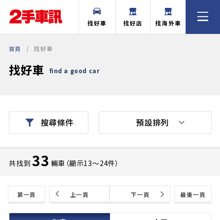
找好車
找好店
找海外車
首頁
找好車
找好車
find a good car
預設排列
搜尋條件
33
共找到
輛車（顯示13〜24件）
第一頁
上一頁
下一頁
最後一頁