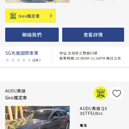
Goo鑑定書
聯絡我們
查看詳情
SG先進國際車業
地址:北投區立賢路63號
營業時間:10:00AM~21:00PM 周日公休
★
★
★
★
★
（0件）
AUDI/奧迪
Goo鑑定車
AUDI/奧迪 Q3
35TFSI/0cc
電洽