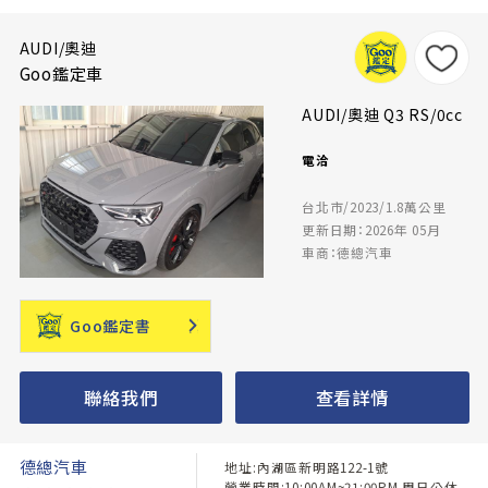
AUDI/奧迪
Goo鑑定車
AUDI/奧迪 Q3 RS/0cc
電洽
台北市/2023/1.8萬公里
更新日期：2026年 05月
車商：德總汽車
Goo鑑定書
聯絡我們
查看詳情
德總汽車
地址:內湖區新明路122-1號
營業時間:10:00AM~21:00PM 周日公休