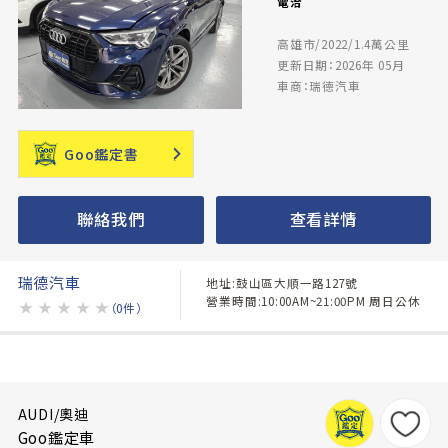
電洽
高雄市/2022/1.4萬公里
更新日期：2026年 05月
車商：瑞德汽車
Goo鑑定書
聯絡我們
查看詳情
瑞德汽車
地址:鼓山區大順一路127號
營業時間:10:00AM~21:00PM 周日公休
★
★
★
★
★
（0件）
AUDI/奧迪
Goo鑑定車