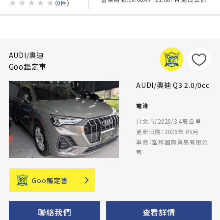
★
★
★
★
★
（0件）
AUDI/奧迪
Goo鑑定車
AUDI/奧迪 Q3 2.0/0cc
電洽
台北市/2020/3.4萬公里
更新日期：2026年 05月
車商：富邦國際貿易有限公
司
Goo鑑定書
聯絡我們
查看詳情