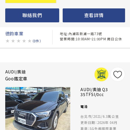
聯絡我們
查看詳情
德鈞車業
地址:內湖區新湖一路73號
營業時間:10:00AM~21:00PM 周日公休
★
★
★
★
★
（0件）
AUDI/奧迪
Goo鑑定車
AUDI/奧迪 Q3
35TFSI/0cc
電洽
台北市/2021/6.3萬公里
更新日期：2026年 04月
車商：SG先進國際車業