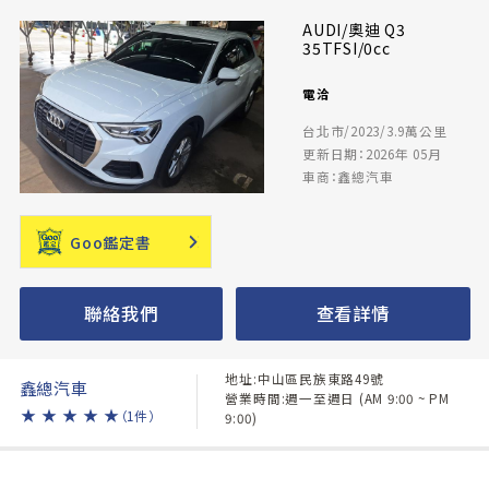
AUDI/奧迪 Q3
35TFSI/0cc
電洽
台北市/2023/3.9萬公里
更新日期：2026年 05月
車商：鑫總汽車
Goo鑑定書
聯絡我們
查看詳情
地址:中山區民族東路49號
鑫總汽車
營業時間:週一至週日 (AM 9:00 ~ PM
★
★
★
★
★
（1件）
9:00)