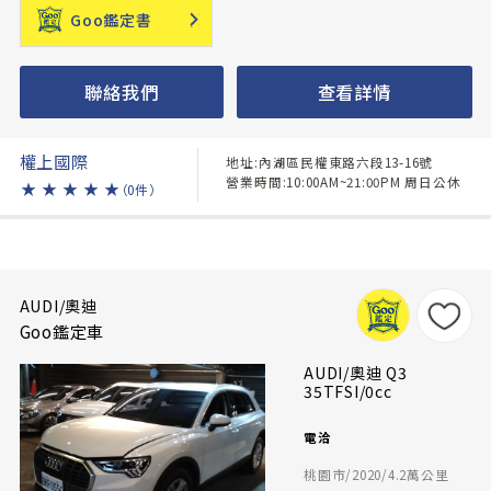
Goo鑑定書
聯絡我們
查看詳情
權上國際
地址:內湖區民權東路六段13-16號
營業時間:10:00AM~21:00PM 周日公休
★
★
★
★
★
（0件）
AUDI/奧迪
Goo鑑定車
AUDI/奧迪 Q3
35TFSI/0cc
電洽
桃園市/2020/4.2萬公里