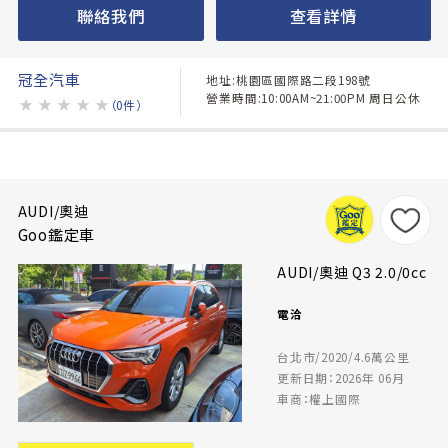
聯絡我們
查看詳情
冠全汽車
地址:桃園區國際路二段198號
營業時間:10:00AM~21:00PM 周日公休
★
★
★
★
★
（0件）
AUDI/奧迪
Goo鑑定車
AUDI/奧迪 Q3 2.0/0cc
電洽
台北市/2020/4.6萬公里
更新日期：2026年 06月
車商：權上國際