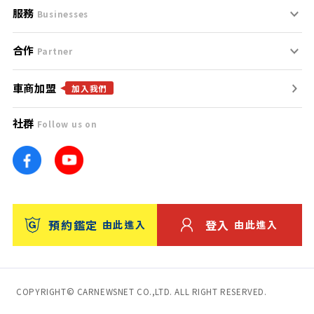
服務
支援中心
服務條款
Businesses
合作
什麼是Goo鑑定？
聯絡我們
免責聲明
Partner
車商加盟
合作夥伴
找好車
隱私權政策
加入我們
社群
Follow us on
廣告合作
找好店
團隊
找海外車
車訊網
消費者評價
台灣優良中古車商大獎
預約鑑定
登入
由此進入
由此進入
保固
收費服務
COPYRIGHT© CARNEWSNET CO.,LTD. ALL RIGHT RESERVED.