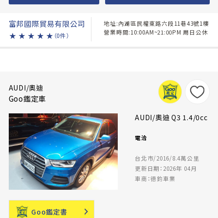
富邦國際貿易有限公司
地址:內湖區民權東路六段11巷43號1樓
營業時間:10:00AM~21:00PM 周日公休
★
★
★
★
★
（0件）
AUDI/奧迪
Goo鑑定車
AUDI/奧迪 Q3 1.4/0cc
電洽
台北市/2016/8.4萬公里
更新日期：2026年 04月
車商：德鈞車業
Goo鑑定書