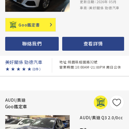
更新日期：2026年 05月
車商：美好關係 勁德汽車
Goo鑑定書
聯絡我們
查看詳情
美好關係 勁德汽車
地址:桃園區經國路32號
營業時間:10:00AM~21:00PM 周日公休
★
★
★
★
★
（0件）
AUDI/奧迪
Goo鑑定車
AUDI/奧迪 Q3 2.0/0cc