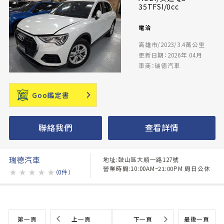
35TFSI/0cc
電洽
高雄市/2023/3.4萬公里
更新日期：2026年 04月
車商：瑞德汽車
Goo鑑定書
聯絡我們
查看詳情
瑞德汽車
地址:鼓山區大順一路127號
營業時間:10:00AM~21:00PM 周日公休
★
★
★
★
★
（0件）
第一頁
上一頁
下一頁
最後一頁