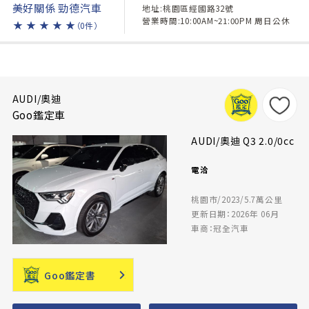
美好關係 勁德汽車
地址:桃園區經國路32號
營業時間:10:00AM~21:00PM 周日公休
★
★
★
★
★
（0件）
AUDI/奧迪
Goo鑑定車
AUDI/奧迪 Q3 2.0/0cc
電洽
桃園市/2023/5.7萬公里
更新日期：2026年 06月
車商：冠全汽車
Goo鑑定書