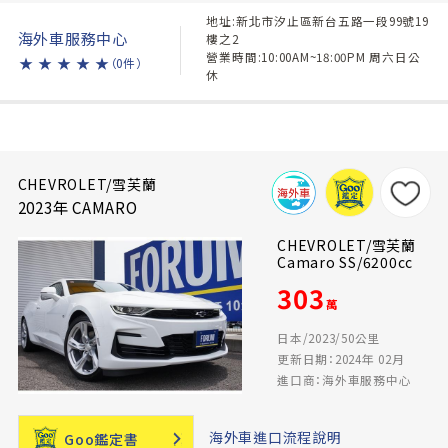
地址:新北市汐止區新台五路一段99號19
海外車服務中心
樓之2
營業時間:10:00AM~18:00PM 周六日公
★
★
★
★
★
（0件）
休
CHEVROLET/雪芙蘭
2023年 CAMARO
CHEVROLET/雪芙蘭
Camaro SS/6200cc
303
萬
日本/2023/50公里
更新日期：2024年 02月
進口商：海外車服務中心
海外車進口流程說明
Goo鑑定書