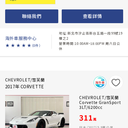
聯絡我們
查看詳情
地址:新北市汐止區新台五路一段99號19
海外車服務中心
樓之2
營業時間:10:00AM~18:00PM 周六日公
★
★
★
★
★
（0件）
休
CHEVROLET/雪芙蘭
2017年 CORVETTE
CHEVROLET/雪芙蘭
Corvette GranSport
3LT/6200cc
311
萬
日本/2017/5.9萬公里