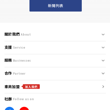
新聞列表
關於我們
About
支援
刊登規範
Service
服務
支援中心
服務條款
Businesses
合作
什麼是Goo鑑定？
聯絡我們
免責聲明
Partner
車商加盟
合作夥伴
找好車
隱私權政策
加入我們
社群
Follow us on
廣告合作
找好店
團隊