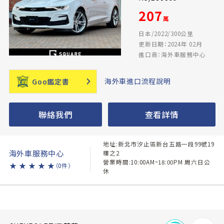
207
萬
日本/2022/300公里
更新日期：2024年 02月
進口商：海外車服務中心
海外車進口流程說明
Goo鑑定書
聯絡我們
查看詳情
地址:新北市汐止區新台五路一段99號19
海外車服務中心
樓之2
營業時間:10:00AM~18:00PM 周六日公
★
★
★
★
★
（0件）
休