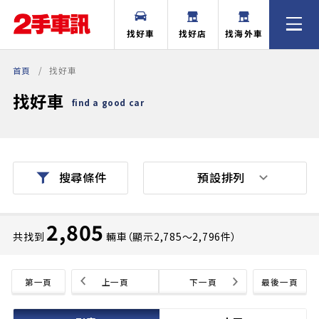
找好車
找好店
找海外車
首頁
找好車
找好車
find a good car
預設排列
搜尋條件
2,805
共找到
輛車（顯示2,785〜2,796件）
第一頁
上一頁
下一頁
最後一頁