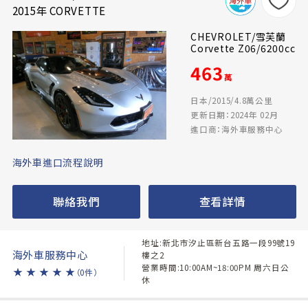
2015年 CORVETTE
CHEVROLET/雪芙蘭
Corvette Z06/6200cc
463
萬
日本/2015/4.8萬公里
更新日期：2024年 02月
進口商：海外車服務中心
海外車進口流程說明
聯絡我們
查看詳情
地址:新北市汐止區新台五路一段99號19
海外車服務中心
樓之2
營業時間:10:00AM~18:00PM 周六日公
★
★
★
★
★
（0件）
休