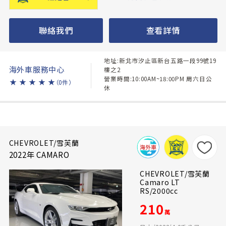
聯絡我們
查看詳情
地址:新北市汐止區新台五路一段99號19
海外車服務中心
樓之2
營業時間:10:00AM~18:00PM 周六日公
★
★
★
★
★
（0件）
休
CHEVROLET/雪芙蘭
2022年 CAMARO
CHEVROLET/雪芙蘭
Camaro LT
RS/2000cc
210
萬