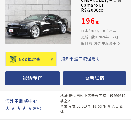
Camaro LT
RS/2000cc
196
萬
日本/2022/3.0千公里
更新日期：2024年 02月
進口商：海外車服務中心
海外車進口流程說明
Goo鑑定書
聯絡我們
查看詳情
地址:新北市汐止區新台五路一段99號19
海外車服務中心
樓之2
營業時間:10:00AM~18:00PM 周六日公
★
★
★
★
★
（0件）
休