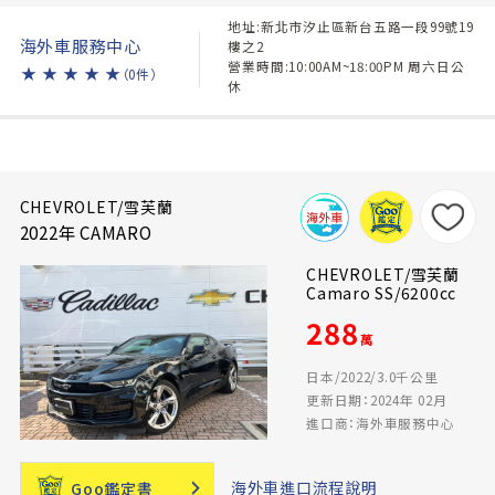
地址:新北市汐止區新台五路一段99號19
海外車服務中心
樓之2
營業時間:10:00AM~18:00PM 周六日公
★
★
★
★
★
（0件）
休
CHEVROLET/雪芙蘭
2022年 CAMARO
CHEVROLET/雪芙蘭
Camaro SS/6200cc
288
萬
日本/2022/3.0千公里
更新日期：2024年 02月
進口商：海外車服務中心
海外車進口流程說明
Goo鑑定書