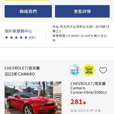
聯絡我們
查看詳情
地址:新北市汐止區新台五路一段99號19
海外車服務中心
樓之2
營業時間:10:00AM~18:00PM 周六日公
★
★
★
★
★
（0件）
休
CHEVROLET/雪芙蘭
2023年 CAMARO
CHEVROLET/雪芙蘭
Camaro
Convertible/2000cc
281
萬
日本/2023/4.0千公里