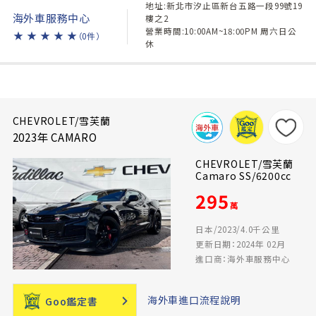
地址:新北市汐止區新台五路一段99號19
海外車服務中心
樓之2
營業時間:10:00AM~18:00PM 周六日公
★
★
★
★
★
（0件）
休
CHEVROLET/雪芙蘭
2023年 CAMARO
CHEVROLET/雪芙蘭
Camaro SS/6200cc
295
萬
日本/2023/4.0千公里
更新日期：2024年 02月
進口商：海外車服務中心
海外車進口流程說明
Goo鑑定書