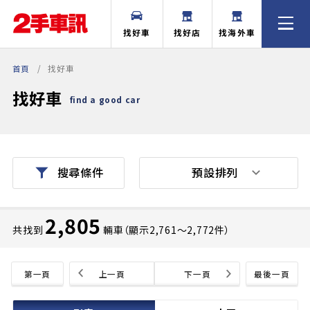
找好車
找好店
找海外車
首頁
找好車
找好車
find a good car
預設排列
搜尋條件
2,805
共找到
輛車（顯示2,761〜2,772件）
第一頁
上一頁
下一頁
最後一頁