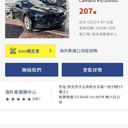
Camaro RS/2000cc
207
萬
日本/2023/4.0千公里
更新日期：2024年 02月
進口商：海外車服務中心
海外車進口流程說明
Goo鑑定書
聯絡我們
查看詳情
地址:新北市汐止區新台五路一段99號19
海外車服務中心
樓之2
營業時間:10:00AM~18:00PM 周六日公
★
★
★
★
★
（0件）
休