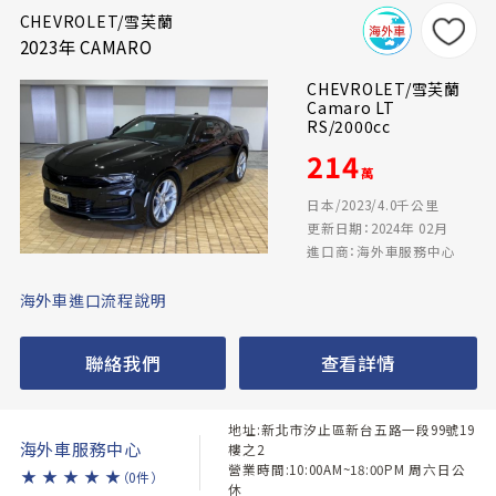
CHEVROLET/雪芙蘭
2023年 CAMARO
CHEVROLET/雪芙蘭
Camaro LT
RS/2000cc
214
萬
日本/2023/4.0千公里
更新日期：2024年 02月
進口商：海外車服務中心
海外車進口流程說明
聯絡我們
查看詳情
地址:新北市汐止區新台五路一段99號19
海外車服務中心
樓之2
營業時間:10:00AM~18:00PM 周六日公
★
★
★
★
★
（0件）
休