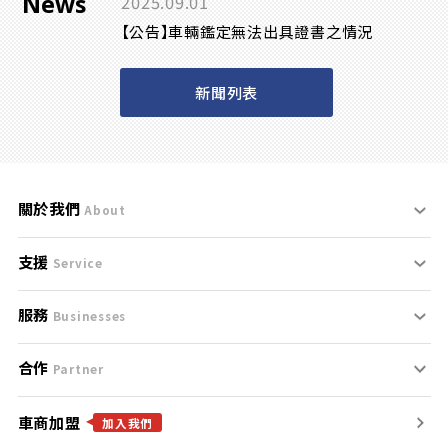
News
2025.09.01
【公告】車輛鑑定無法出具證書之情況
新聞列表
關於我們
About
支援
刊登規範
Service
服務
支援中心
服務條款
Businesses
合作
什麼是Goo鑑定？
聯絡我們
免責聲明
Partner
車商加盟
合作夥伴
找好車
隱私權政策
加入我們