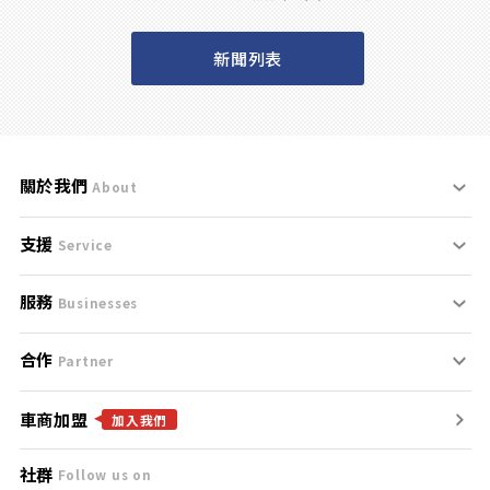
新聞列表
關於我們
About
支援
刊登規範
Service
服務
支援中心
服務條款
Businesses
合作
什麼是Goo鑑定？
聯絡我們
免責聲明
Partner
車商加盟
合作夥伴
找好車
隱私權政策
加入我們
社群
Follow us on
廣告合作
找好店
團隊