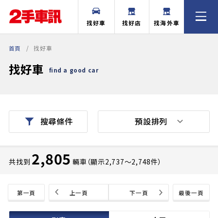
找好車
找好店
找海外車
首頁
找好車
找好車
find a good car
預設排列
搜尋條件
2,805
共找到
輛車（顯示2,737〜2,748件）
第一頁
上一頁
下一頁
最後一頁