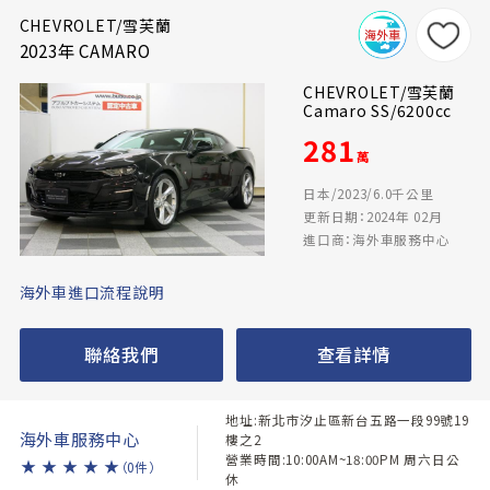
CHEVROLET/雪芙蘭
2023年 CAMARO
CHEVROLET/雪芙蘭
Camaro SS/6200cc
281
萬
日本/2023/6.0千公里
更新日期：2024年 02月
進口商：海外車服務中心
海外車進口流程說明
聯絡我們
查看詳情
地址:新北市汐止區新台五路一段99號19
海外車服務中心
樓之2
營業時間:10:00AM~18:00PM 周六日公
★
★
★
★
★
（0件）
休