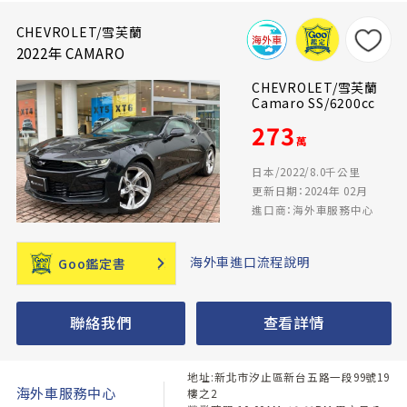
CHEVROLET/雪芙蘭
2022年 CAMARO
CHEVROLET/雪芙蘭
Camaro SS/6200cc
273
萬
日本/2022/8.0千公里
更新日期：2024年 02月
進口商：海外車服務中心
海外車進口流程說明
Goo鑑定書
聯絡我們
查看詳情
地址:新北市汐止區新台五路一段99號19
海外車服務中心
樓之2