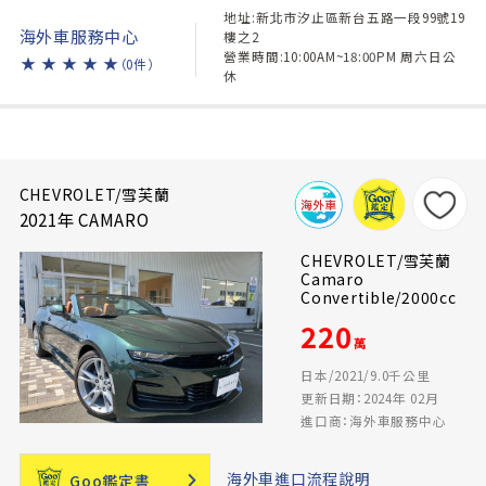
地址:新北市汐止區新台五路一段99號19
海外車服務中心
樓之2
營業時間:10:00AM~18:00PM 周六日公
★
★
★
★
★
（0件）
休
CHEVROLET/雪芙蘭
2021年 CAMARO
CHEVROLET/雪芙蘭
Camaro
Convertible/2000cc
220
萬
日本/2021/9.0千公里
更新日期：2024年 02月
進口商：海外車服務中心
海外車進口流程說明
Goo鑑定書