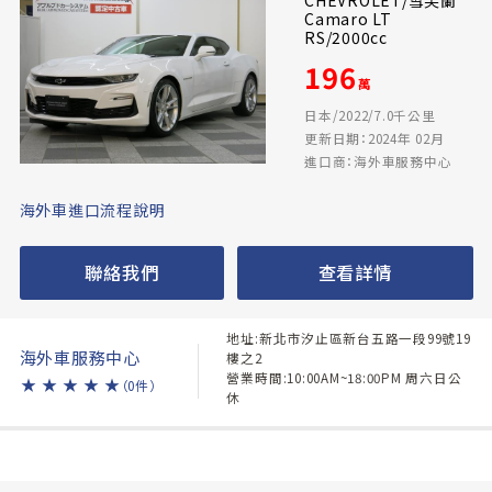
Camaro LT
RS/2000cc
196
萬
日本/2022/7.0千公里
更新日期：2024年 02月
進口商：海外車服務中心
海外車進口流程說明
聯絡我們
查看詳情
地址:新北市汐止區新台五路一段99號19
海外車服務中心
樓之2
營業時間:10:00AM~18:00PM 周六日公
★
★
★
★
★
（0件）
休