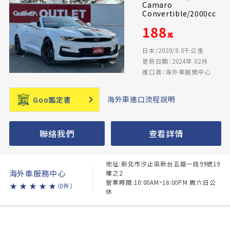
Camaro
Convertible/2000cc
188
萬
日本/2020/8.0千公里
更新日期：2024年 02月
進口商：海外車服務中心
海外車進口流程說明
Goo鑑定書
聯絡我們
查看詳情
地址:新北市汐止區新台五路一段99號19
海外車服務中心
樓之2
營業時間:10:00AM~18:00PM 周六日公
★
★
★
★
★
（0件）
休