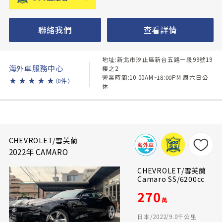
聯絡我們
查看詳情
地址:新北市汐止區新台五路一段99號19
海外車服務中心
樓之2
營業時間:10:00AM~18:00PM 周六日公
★
★
★
★
★
（0件）
休
CHEVROLET/雪芙蘭
2022年 CAMARO
CHEVROLET/雪芙蘭
Camaro SS/6200cc
270
萬
日本/2022/9.0千公里