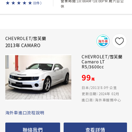
營業時間:10:00AM~18:00PM 周六日公
★
★
★
★
★
（0件）
休
CHEVROLET/雪芙蘭
2013年 CAMARO
CHEVROLET/雪芙蘭
Camaro LT
RS/3600cc
99
萬
日本/2013/8.0千公里
更新日期：2024年 02月
進口商：海外車服務中心
海外車進口流程說明
聯絡我們
查看詳情