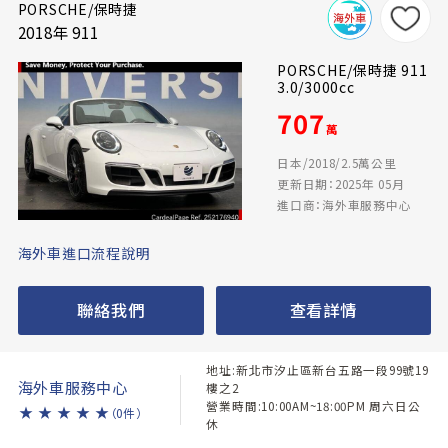
PORSCHE/保時捷
2018年 911
PORSCHE/保時捷 911
3.0/3000cc
707
萬
日本/2018/2.5萬公里
更新日期：2025年 05月
進口商：海外車服務中心
海外車進口流程說明
聯絡我們
查看詳情
地址:新北市汐止區新台五路一段99號19
海外車服務中心
樓之2
營業時間:10:00AM~18:00PM 周六日公
★
★
★
★
★
（0件）
休