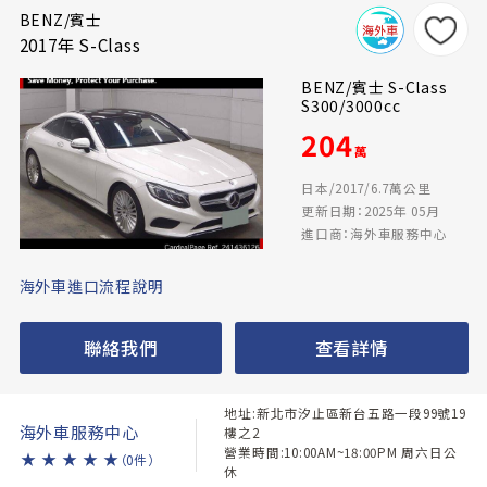
BENZ/賓士
2017年 S-Class
BENZ/賓士 S-Class
S300/3000cc
204
萬
日本/2017/6.7萬公里
更新日期：2025年 05月
進口商：海外車服務中心
海外車進口流程說明
聯絡我們
查看詳情
地址:新北市汐止區新台五路一段99號19
海外車服務中心
樓之2
營業時間:10:00AM~18:00PM 周六日公
★
★
★
★
★
（0件）
休