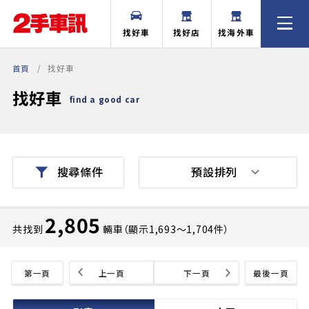
找好車
找好店
找海外車
首頁
找好車
找好車
find a good car
預設排列
搜尋條件
2,805
共找到
輛車（顯示1,693〜1,704件）
第一頁
上一頁
下一頁
最後一頁