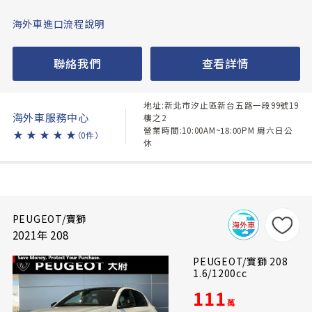
海外車進口流程說明
聯絡我們
查看詳情
地址:新北市汐止區新台五路一段99號19
海外車服務中心
樓之2
營業時間:10:00AM~18:00PM 周六日公
★
★
★
★
★
（0件）
休
PEUGEOT/寶獅
2021年 208
PEUGEOT/寶獅 208
1.6/1200cc
111
萬