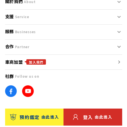
關於我們
About
支援
刊登規範
Service
服務
支援中心
服務條款
Businesses
合作
什麼是Goo鑑定？
聯絡我們
免責聲明
Partner
車商加盟
合作夥伴
找好車
隱私權政策
加入我們
社群
Follow us on
廣告合作
找好店
團隊
找海外車
車訊網
消費者評價
台灣優良中古車商大獎
預約鑑定
登入
由此進入
由此進入
保固