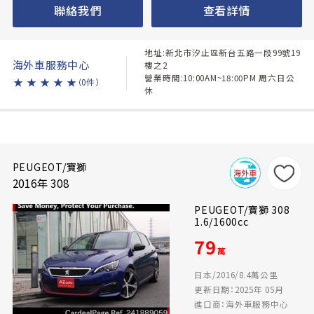
聯絡我們
查看詳情
地址:新北市汐止區新台五路一段99號19
海外車服務中心
樓之2
營業時間:10:00AM~18:00PM 周六日公
★
★
★
★
★
（0件）
休
PEUGEOT/寶獅
2016年 308
PEUGEOT/寶獅 308
1.6/1600cc
79
萬
日本/2016/8.4萬公里
更新日期：2025年 05月
進口商：海外車服務中心