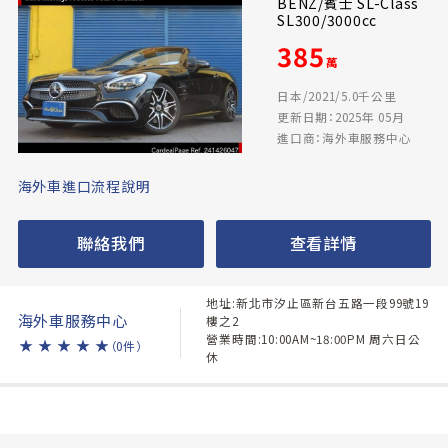
BENZ/賓士 SL-Class
SL300/3000cc
385
萬
日本/2021/5.0千公里
更新日期：2025年 05月
進口商：海外車服務中心
海外車進口流程說明
聯絡我們
查看詳情
地址:新北市汐止區新台五路一段99號19
海外車服務中心
樓之2
營業時間:10:00AM~18:00PM 周六日公
★
★
★
★
★
（0件）
休