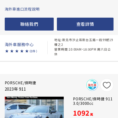
海外車進口流程說明
聯絡我們
查看詳情
地址:新北市汐止區新台五路一段99號19
海外車服務中心
樓之2
營業時間:10:00AM~18:00PM 周六日公
★
★
★
★
★
（0件）
休
PORSCHE/保時捷
2023年 911
PORSCHE/保時捷 911
3.0/3000cc
1092
萬