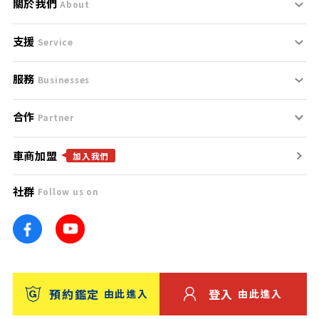
關於我們
About
支援
刊登規範
Service
服務
支援中心
服務條款
Businesses
合作
什麼是Goo鑑定？
聯絡我們
免責聲明
Partner
車商加盟
合作夥伴
找好車
隱私權政策
加入我們
社群
Follow us on
廣告合作
找好店
團隊
找海外車
車訊網
消費者評價
台灣優良中古車商大獎
預約鑑定
登入
由此進入
由此進入
保固