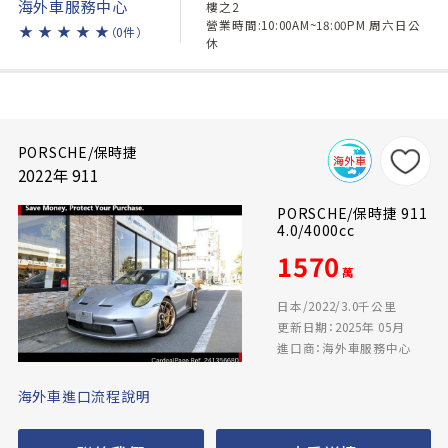
海外車服務中心
樓之2
營業時間:10:00AM~18:00PM 周六日公
★
★
★
★
★
（0件）
休
PORSCHE/保時捷
2022年 911
PORSCHE/保時捷 911
4.0/4000cc
1570
萬
日本/2022/3.0千公里
更新日期：2025年 05月
進口商：海外車服務中心
海外車進口流程說明