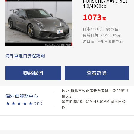
PORSCHE/保時捷 911
4.0/4000cc
1073
萬
日本/2018/1.3萬公里
更新日期：2025年 05月
進口商：海外車服務中心
海外車進口流程說明
聯絡我們
查看詳情
地址:新北市汐止區新台五路一段99號19
海外車服務中心
樓之2
營業時間:10:00AM~18:00PM 周六日公
★
★
★
★
★
（0件）
休