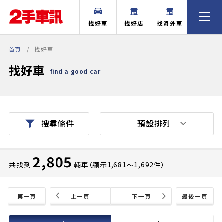
找好車
找好店
找海外車
首頁
找好車
找好車
find a good car
預設排列
搜尋條件
2,805
共找到
輛車（顯示1,681〜1,692件）
第一頁
上一頁
下一頁
最後一頁