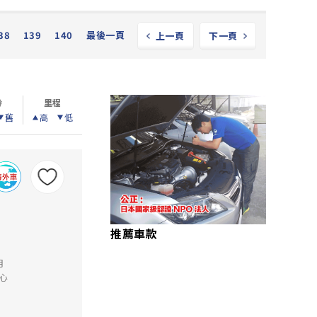
38
139
140
最後一頁
上一頁
下一頁
齡
里程
舊
高
低
推薦車款
月
心