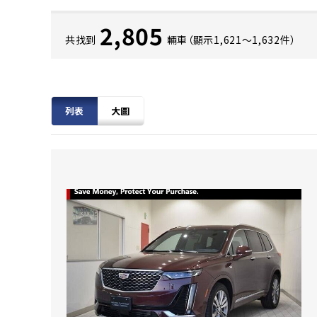
2,805
共找到
輛車（顯示1,621〜1,632件）
列表
大圖