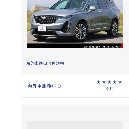
海外車進口流程說明
★
★
★
★
★
海外車服務中心
（0件）