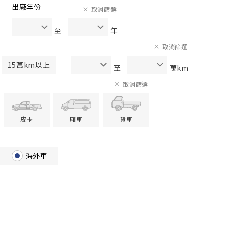
出廠年份
取消篩選
至
年
取消篩選
15萬km以上
至
萬km
取消篩選
皮卡
廂車
貨車
海外車