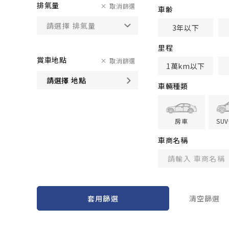
排氣量
取消篩選
車齢
3年以下
里程
賞車地點
取消篩選
1萬km以下
請選擇 地點
車輛種類
房車
SU
車商名稱
套用篩選
清空篩選