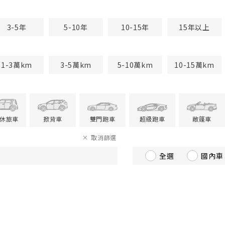
3-5年
5-10年
10-15年
15年以上
1-3萬km
3-5萬km
5-10萬km
10-15萬km
V休旅車
掀背車
雙門跑車
超級跑車
敞篷車
取消篩選
全選
國內車