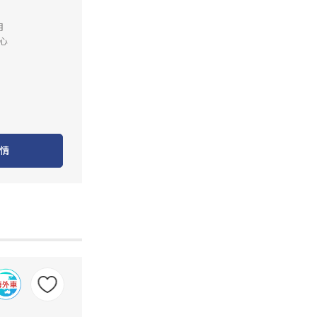
月
心
情