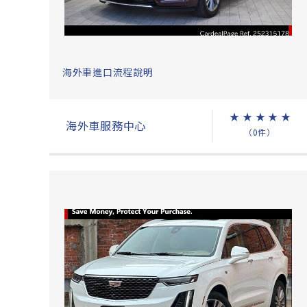
海外車進口流程說明
★
★
★
★
★
海外車服務中心
（0件）