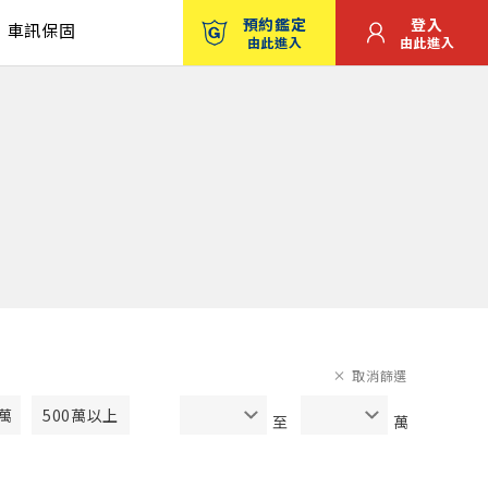
預約鑑定
登入
車訊保固
由此進入
由此進入
取消篩選
0萬
500萬以上
至
萬