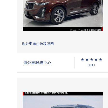
海外車進口流程說明
★
★
★
★
★
海外車服務中心
（0件）