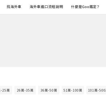
找海外車
海外車進口流程說明
什麼是Goo鑑定？
萬-25萬
26萬-35萬
36萬-50萬
51萬-100萬
101萬-50