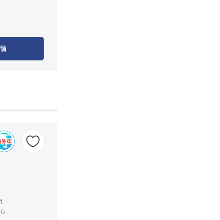
情
月
心