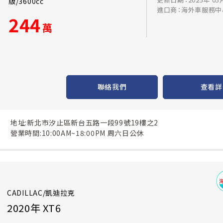
版/3600cc
進口商：海外車服務中
244
萬
聯絡我們
查看詳
地址:新北市汐止區新台五路一段99號19樓之2
營業時間:10:00AM~18:00PM 周六日公休
CADILLAC/凱迪拉克
2020年 XT6