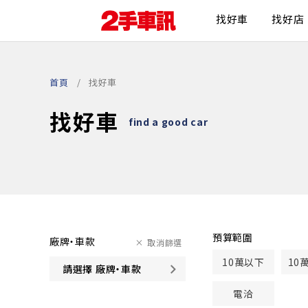
找好車
找好店
首頁
找好車
找好車
find a good car
預算範圍
廠牌・車款
取消篩選
10萬以下
10
請選擇 廠牌・車款
電洽