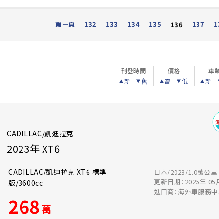
第一頁
132
133
134
135
137
1
136
刊登時間
價格
車
新
舊
高
低
新
CADILLAC/凱迪拉克
2023年 XT6
CADILLAC/凱迪拉克 XT6 標準
日本/2023/1.0萬公里
更新日期：2025年 05
版/3600cc
進口商：海外車服務中
268
萬