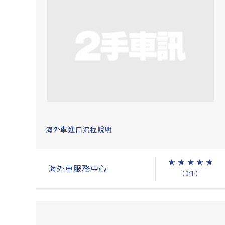
海外車進口流程說明
★
★
★
★
★
海外車服務中心
（0件）