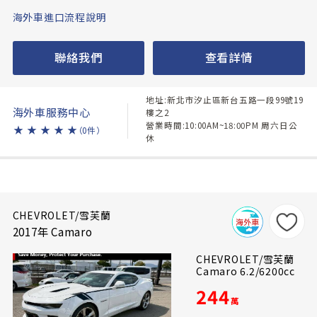
海外車進口流程說明
聯絡我們
查看詳情
地址:新北市汐止區新台五路一段99號19
海外車服務中心
樓之2
營業時間:10:00AM~18:00PM 周六日公
★
★
★
★
★
（0件）
休
CHEVROLET/雪芙蘭
2017年 Camaro
CHEVROLET/雪芙蘭
Camaro 6.2/6200cc
244
萬