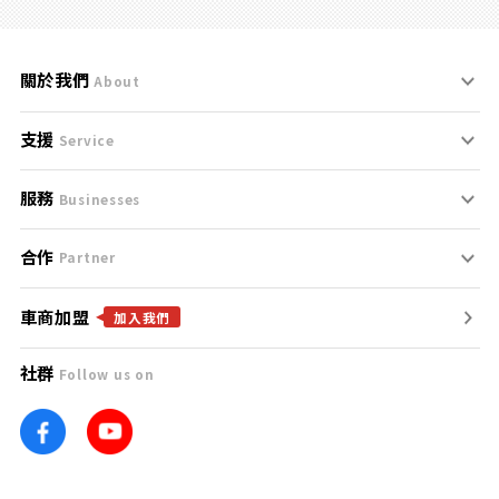
關於我們
About
支援
刊登規範
Service
服務
支援中心
服務條款
Businesses
合作
什麼是Goo鑑定？
聯絡我們
免責聲明
Partner
車商加盟
合作夥伴
找好車
隱私權政策
加入我們
社群
Follow us on
廣告合作
找好店
團隊
找海外車
車訊網
消費者評價
台灣優良中古車商大獎