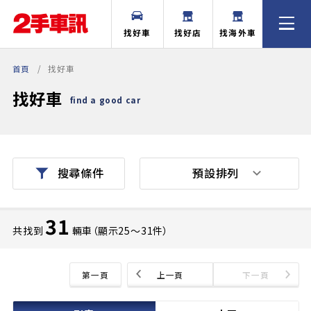
找好車
找好店
找海外車
首頁
找好車
找好車
find a good car
預設排列
搜尋條件
31
共找到
輛車（顯示25〜31件）
第一頁
上一頁
下一頁