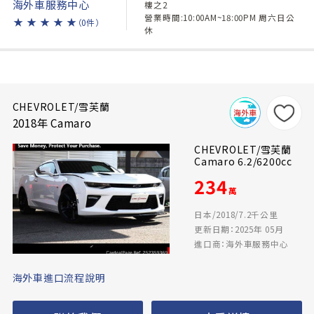
海外車服務中心
樓之2
營業時間:10:00AM~18:00PM 周六日公
★
★
★
★
★
（0件）
休
CHEVROLET/雪芙蘭
2018年 Camaro
CHEVROLET/雪芙蘭
Camaro 6.2/6200cc
234
萬
日本/2018/7.2千公里
更新日期：2025年 05月
進口商：海外車服務中心
海外車進口流程說明