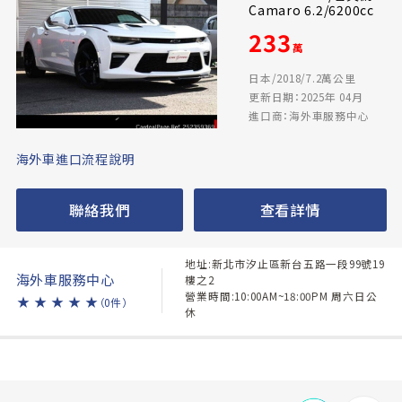
Camaro 6.2/6200cc
233
萬
日本/2018/7.2萬公里
更新日期：2025年 04月
進口商：海外車服務中心
海外車進口流程說明
聯絡我們
查看詳情
地址:新北市汐止區新台五路一段99號19
海外車服務中心
樓之2
營業時間:10:00AM~18:00PM 周六日公
★
★
★
★
★
（0件）
休