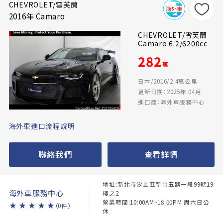
CHEVROLET/雪芙蘭
2016年 Camaro
CHEVROLET/雪芙蘭
Camaro 6.2/6200cc
282
萬
日本/2016/2.4萬公里
更新日期：2025年 04月
進口商：海外車服務中心
海外車進口流程說明
聯絡我們
查看詳情
地址:新北市汐止區新台五路一段99號19
海外車服務中心
樓之2
營業時間:10:00AM~18:00PM 周六日公
★
★
★
★
★
（0件）
休