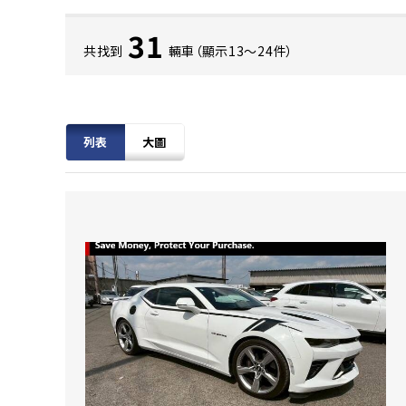
31
共找到
輛車（顯示13〜24件）
列表
大圖