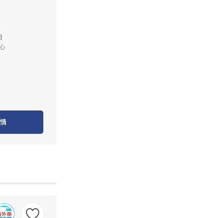
月
心
情