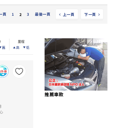
一頁
1
3
最後一頁
2
上一頁
下一頁
齡
里程
舊
高
低
推薦車款
月
心