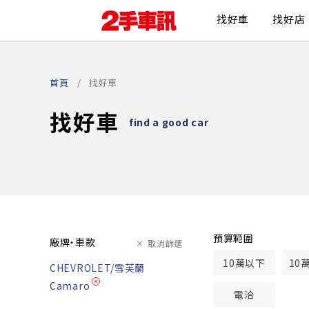
找好車
找好店
首頁
找好車
找好車
find a good car
預算範圍
廠牌・車款
取消篩選
10萬以下
10
CHEVROLET/雪芙蘭
Camaro
電洽