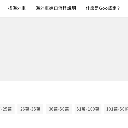
找海外車
海外車進口流程說明
什麼是Goo鑑定？
萬-25萬
26萬-35萬
36萬-50萬
51萬-100萬
101萬-50