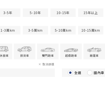
3-5年
5-10年
10-15年
15年以上
1-3萬km
3-5萬km
5-10萬km
10-15萬km
V休旅車
掀背車
雙門跑車
超級跑車
敞篷車
取消篩選
全選
國內車