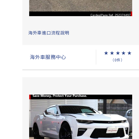
海外車進口流程說明
★
★
★
★
★
海外車服務中心
（0件）