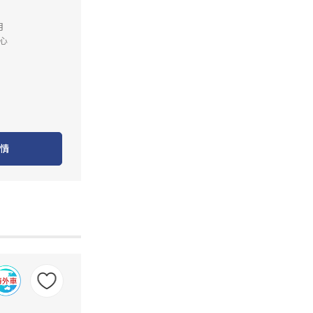
月
心
情