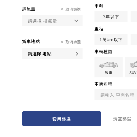
車齢
排氣量
取消篩選
3年以下
里程
1萬km以下
賞車地點
取消篩選
車輛種類
請選擇 地點
房車
SU
車商名稱
套用篩選
清空篩選