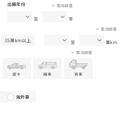
出廠年份
取消篩選
至
年
取消篩選
15萬km以上
至
萬km
取消篩選
皮卡
廂車
貨車
海外車