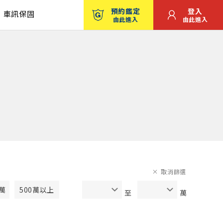
預約鑑定
登入
車訊保固
由此進入
由此進入
取消篩選
0萬
500萬以上
至
萬