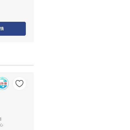
情
月
心