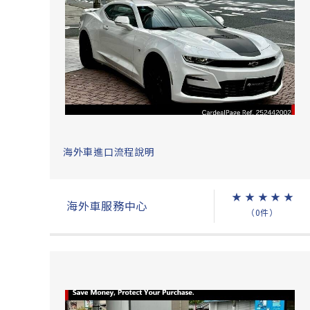
海外車進口流程說明
★
★
★
★
★
海外車服務中心
（0件）