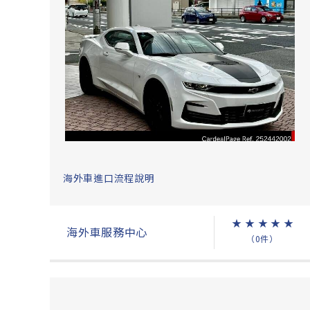
海外車進口流程說明
★
★
★
★
★
海外車服務中心
（0件）