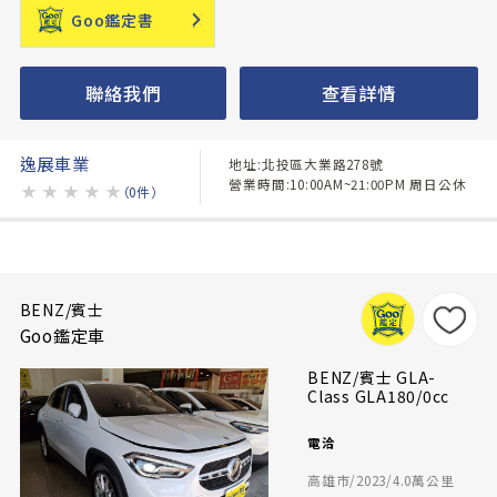
Goo鑑定書
聯絡我們
查看詳情
逸展車業
地址:北投區大業路278號
營業時間:10:00AM~21:00PM 周日公休
★
★
★
★
★
（0件）
BENZ/賓士
Goo鑑定車
BENZ/賓士 GLA-
Class GLA180/0cc
電洽
高雄市/2023/4.0萬公里