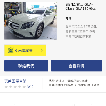
BENZ/賓士 GLA-
Class GLA180/0cc
電洽
台中市/2016/8.7萬公里
更新日期：2026年 06月
車商：玩美國際車業
Goo鑑定書
聯絡我們
查看詳情
玩美國際車業
地址:大雅區中清路四段345號
營業時間:10:00AM~21:00PM 周日公休
★
★
★
★
★
（0件）