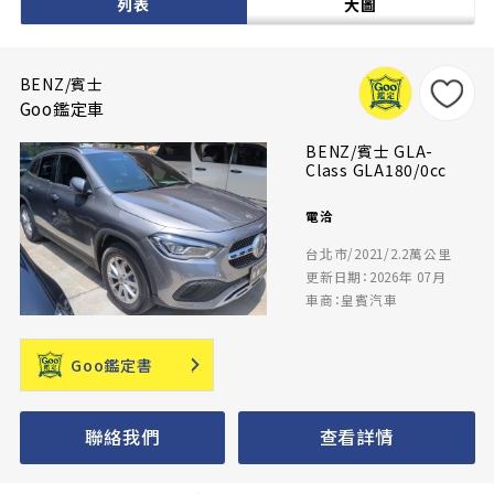
列表
大圖
BENZ/賓士
Goo鑑定車
BENZ/賓士 GLA-
Class GLA180/0cc
電洽
台北市/2021/2.2萬公里
更新日期：2026年 07月
車商：皇賓汽車
Goo鑑定書
聯絡我們
查看詳情