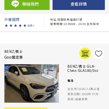
聯絡我們
查看詳情
升睿國際
地址:桃園區幸福路67號
營業時間:10:00AM - 20:00 全年無休
★
★
★
★
★
（0件）
BENZ/賓士
Goo鑑定車
BENZ/賓士 GLA-
Class GLA180/0cc
電洽
台北市/2024/2.2萬公里
更新日期：2026年 07月
車商：逸展車業