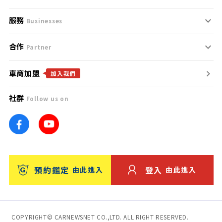
服務
支援中心
服務條款
Businesses
合作
什麼是Goo鑑定？
聯絡我們
免責聲明
Partner
車商加盟
合作夥伴
找好車
隱私權政策
加入我們
社群
Follow us on
廣告合作
找好店
團隊
找海外車
車訊網
消費者評價
台灣優良中古車商大獎
預約鑑定
登入
由此進入
由此進入
保固
收費服務
COPYRIGHT© CARNEWSNET CO.,LTD. ALL RIGHT RESERVED.