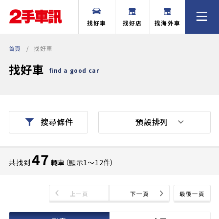
找好車
找好店
找海外車
首頁
找好車
找好車
find a good car
預設排列
搜尋條件
47
共找到
輛車（顯示1〜12件）
上一頁
下一頁
最後一頁