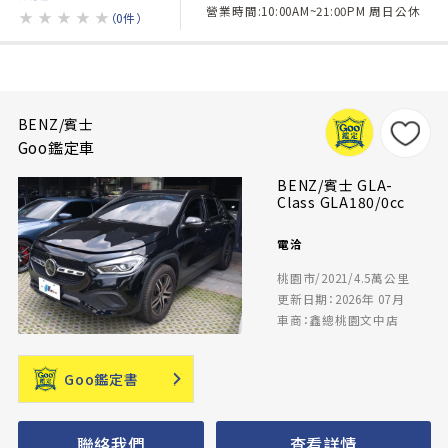
營業時間:10:00AM~21:00PM 周日公休
★
★
★
★
★
（0件）
BENZ/賓士
Goo鑑定車
BENZ/賓士 GLA-
Class GLA180/0cc
電洽
桃園市/2021/4.5萬公里
更新日期：2026年 07月
車商：鑫總桃園文中店
Goo鑑定書
聯絡我們
查看詳情