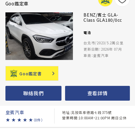
Goo鑑定車
BENZ/賓士 GLA-
Class GLA180/0cc
電洽
台北市/2023/5.2萬公里
更新日期：2026年 07月
車商：皇賓汽車
Goo鑑定書
聯絡我們
查看詳情
皇賓汽車
地址:北投區承德路七段375號
營業時間:10:00AM~21:00PM 周日公休
★
★
★
★
★
（0件）