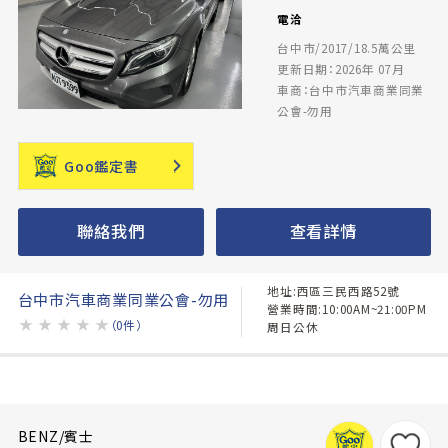
電洽
台中市/2017/18.5萬公里
更新日期：2026年 07月
車商：台中市汽車商業同業
公會-勿用
Goo鑑定書
聯絡我們
查看詳情
地址:西區三民西路52號
台中市汽車商業同業公會-勿用
營業時間:10:00AM~21:00PM
★
★
★
★
★
（0件）
周日公休
BENZ/賓士