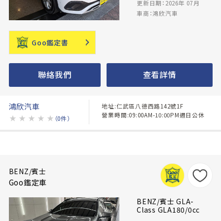
更新日期：2026年 07月
車商：鴻欣汽車
Goo鑑定書
聯絡我們
查看詳情
鴻欣汽車
地址:仁武區八德西路142號1F
營業時間:09:00AM-10:00PM週日公休
★
★
★
★
★
（0件）
BENZ/賓士
Goo鑑定車
BENZ/賓士 GLA-
Class GLA180/0cc