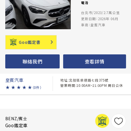
電洽
台北市/2023/2.7萬公里
更新日期：2026年 06月
車商：皇賓汽車
Goo鑑定書
聯絡我們
查看詳情
皇賓汽車
地址:北投區承德路七段375號
營業時間:10:00AM~21:00PM 周日公休
★
★
★
★
★
（0件）
BENZ/賓士
Goo鑑定車