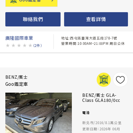
聯絡我們
查看詳情
廣隆國際車業
地址:西屯區臺灣大道五段178-7號
營業時間:10:00AM~21:00PM 周日公休
★
★
★
★
★
（2件）
BENZ/賓士
Goo鑑定車
BENZ/賓士 GLA-
Class GLA180/0cc
電洽
新北市/2016/8.1萬公里
更新日期：2026年 06月