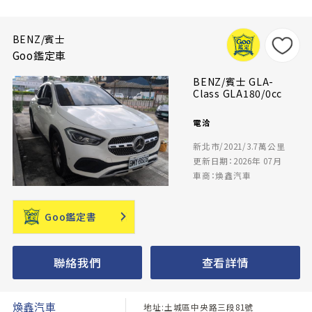
BENZ/賓士
Goo鑑定車
BENZ/賓士 GLA-
Class GLA180/0cc
電洽
新北市/2021/3.7萬公里
更新日期：2026年 07月
車商：煥鑫汽車
Goo鑑定書
聯絡我們
查看詳情
煥鑫汽車
地址:土城區中央路三段81號