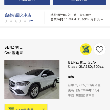
鑫總桃園文中店
地址:蘆竹區文中路一段480號
營業時間:10:00AM~21:00PM 周日公休
★
★
★
★
★
（0件）
BENZ/賓士
Goo鑑定車
BENZ/賓士 GLA-
Class GLA180/500cc
電洽
台中市/2022/3.9萬公里
更新日期：2026年 07月
車商：廣隆國際車業
Goo鑑定書