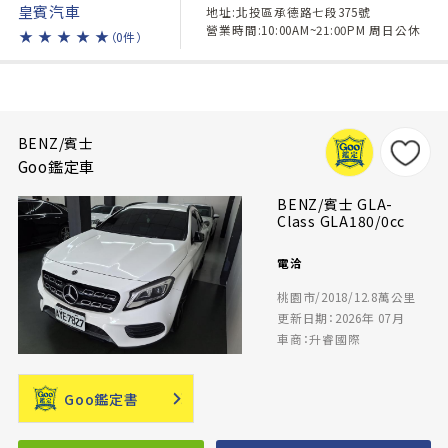
皇賓汽車
地址:北投區承德路七段375號
營業時間:10:00AM~21:00PM 周日公休
★
★
★
★
★
（0件）
BENZ/賓士
Goo鑑定車
BENZ/賓士 GLA-
Class GLA180/0cc
電洽
桃園市/2018/12.8萬公里
更新日期：2026年 07月
車商：升睿國際
Goo鑑定書