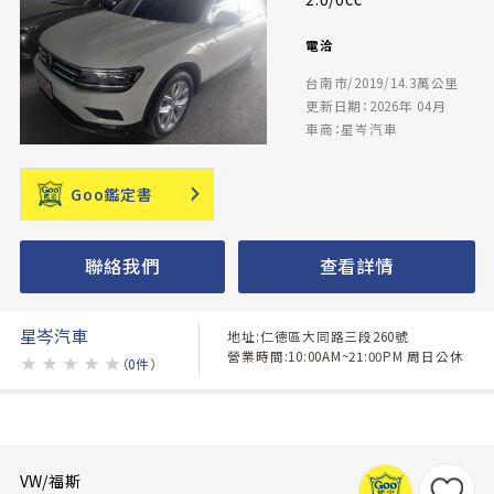
電洽
台南市/2019/14.3萬公里
更新日期：2026年 04月
車商：星岑汽車
Goo鑑定書
聯絡我們
查看詳情
星岑汽車
地址:仁德區大同路三段260號
營業時間:10:00AM~21:00PM 周日公休
★
★
★
★
★
（0件）
VW/福斯