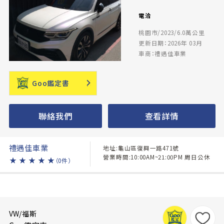
電洽
桃園市/2023/6.0萬公里
更新日期：2026年 03月
車商：禮遇佳車業
Goo鑑定書
聯絡我們
查看詳情
禮遇佳車業
地址:龜山區復興一路471號
營業時間:10:00AM~21:00PM 周日公休
★
★
★
★
★
（0件）
VW/福斯