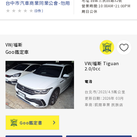
地址:西區三民西路52號
台中市汽車商業同業公會-勿用
營業時間:10:00AM~21:00PM
★
★
★
★
★
（0件）
周日公休
VW/福斯
Goo鑑定車
VW/福斯 Tiguan
2.0/0cc
電洽
台北市/2023/4.9萬公里
更新日期：2026年 03月
車商：凱爾車業 民族店
Goo鑑定書