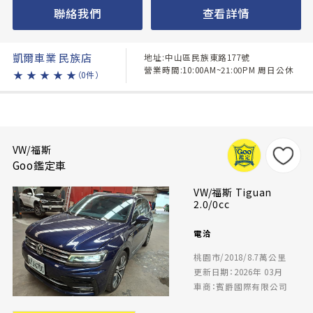
聯絡我們
查看詳情
凱爾車業 民族店
地址:中山區民族東路177號
營業時間:10:00AM~21:00PM 周日公休
★
★
★
★
★
（0件）
VW/福斯
Goo鑑定車
VW/福斯 Tiguan
2.0/0cc
電洽
桃園市/2018/8.7萬公里
更新日期：2026年 03月
車商：賓爵國際有限公司