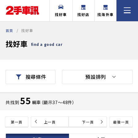
找好車
找好店
找海外車
首頁
找好車
找好車
find a good car
預設排列
搜尋條件
55
共找到
輛車（顯示37〜48件）
第一頁
上一頁
下一頁
最後一頁