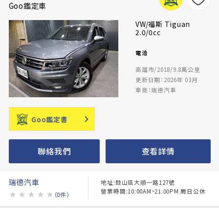
Goo鑑定車
VW/福斯 Tiguan
2.0/0cc
電洽
高雄市/2018/9.8萬公里
更新日期：2026年 03月
車商：瑞德汽車
Goo鑑定書
聯絡我們
查看詳情
瑞德汽車
地址:鼓山區大順一路127號
營業時間:10:00AM~21:00PM 周日公休
★
★
★
★
★
（0件）