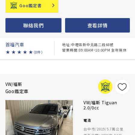
Goo鑑定書
聯絡我們
查看詳情
首福汽車
地址:中壢區新中北路二段68號
營業時間:09:00AM~10:00PM 全年無休
★
★
★
★
★
（0件）
VW/福斯
Goo鑑定車
VW/福斯 Tiguan
2.0/0cc
電洽
台中市/2019/5.7萬公里