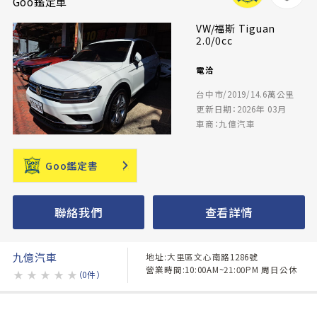
Goo鑑定車
VW/福斯 Tiguan
2.0/0cc
電洽
台中市/2019/14.6萬公里
更新日期：2026年 03月
車商：九億汽車
Goo鑑定書
聯絡我們
查看詳情
九億汽車
地址:大里區文心南路1286號
營業時間:10:00AM~21:00PM 周日公休
★
★
★
★
★
（0件）