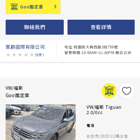
Goo鑑定書
聯絡我們
查看詳情
賓爵國際有限公司
地址:桃園區大興西路3段790號
營業時間:10:00AM~21:00PM 周日公休
★
★
★
★
★
（0件）
VW/福斯
Goo鑑定車
VW/福斯 Tiguan
2.0/0cc
電洽
台北市/2023/2.2萬公里