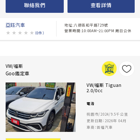
聯絡我們
查看詳情
亞鈺汽車
地址:八德區和平路729號
營業時間:10:00AM~21:00PM 周日公休
★
★
★
★
★
（0件）
VW/福斯
Goo鑑定車
VW/福斯 Tiguan
2.0/0cc
電洽
桃園市/2024/9.5千公里
更新日期：2026年 04月
車商：首福汽車