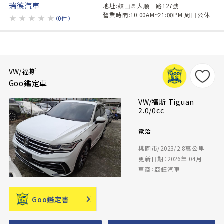
瑞德汽車
地址:鼓山區大順一路127號
營業時間:10:00AM~21:00PM 周日公休
★
★
★
★
★
（0件）
VW/福斯
Goo鑑定車
VW/福斯 Tiguan
2.0/0cc
電洽
桃園市/2023/2.8萬公里
更新日期：2026年 04月
車商：亞鈺汽車
Goo鑑定書