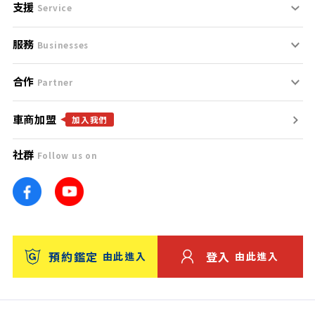
支援
刊登規範
Service
服務
支援中心
服務條款
Businesses
合作
什麼是Goo鑑定？
聯絡我們
免責聲明
Partner
車商加盟
合作夥伴
找好車
隱私權政策
加入我們
社群
Follow us on
廣告合作
找好店
團隊
找海外車
車訊網
消費者評價
台灣優良中古車商大獎
預約鑑定
登入
由此進入
由此進入
保固
收費服務