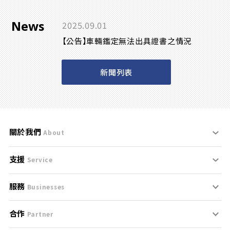
News
2025.09.01
【公告】車輛鑑定無法出具證書之情況
新聞列表
關於我們
About
支援
刊登規範
Service
服務
支援中心
服務條款
Businesses
合作
什麼是Goo鑑定？
聯絡我們
免責聲明
Partner