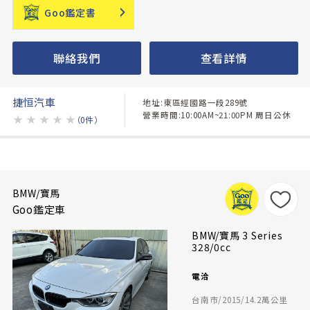
Goo鑑定書
聯絡我們
查看詳情
捷恒汽車
地址:東區經國路一段289號
營業時間:10:00AM~21:00PM 周日公休
★
★
★
★
★
（0件）
BMW/寶馬
Goo鑑定車
BMW/寶馬 3 Series
328/0cc
電洽
台南市/2015/14.2萬公里