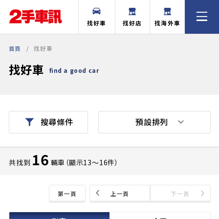
找好車
找好店
找海外車
首頁
找好車
找好車
find a good car
預設排列
搜尋條件
16
共找到
輛車（顯示13〜16件）
第一頁
上一頁
下一頁