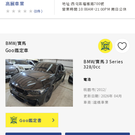
高展車業
地址:西屯區福雅路700號
營業時間:10:00AM~21:00PM 周日公休
★
★
★
★
★
（0件）
BMW/寶馬
Goo鑑定車
BMW/寶馬 3 Series
328/0cc
電洽
桃園市/2012/
更新日期：2026年 04月
車商：誼橋車業
Goo鑑定書