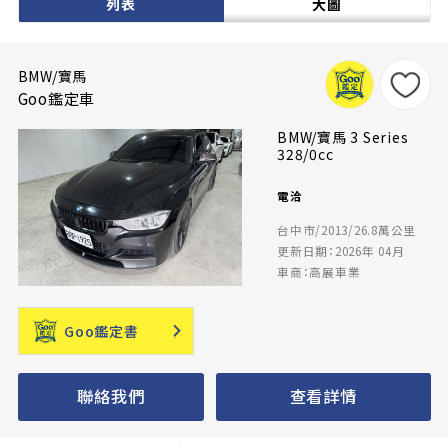
列表
大圖
BMW/寶馬
Goo鑑定車
BMW/寶馬 3 Series
328/0cc
電洽
台中市/2013/26.8萬公里
更新日期：2026年 04月
車商：高展車業
Goo鑑定書
聯絡我們
查看詳情