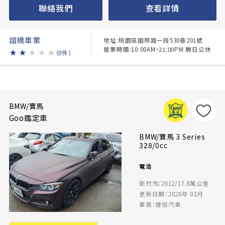
聯絡我們
查看詳情
誼橋車業
地址:桃園區國際路一段530巷201號
營業時間:10:00AM~21:00PM 周日公休
★
★
★
★
★
（0件）
BMW/寶馬
Goo鑑定車
BMW/寶馬 3 Series
328/0cc
電洽
新竹市/2012/17.8萬公里
更新日期：2026年 03月
車商：捷恒汽車