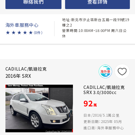
聯絡我們
查看詳情
地址:新北市汐止區新台五路一段99號19
海外車服務中心
樓之2
營業時間:10:00AM~18:00PM 周六日公
★
★
★
★
★
（0件）
休
CADILLAC/凱迪拉克
2016年 SRX
CADILLAC/凱迪拉克
SRX 3.0/3000cc
92
萬
日本/2016/5.1萬公里
更新日期：2025年 05月
進口商：海外車服務中心