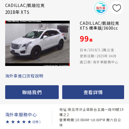
CADILLAC/凱迪拉克
2018年 XT5
CADILLAC/凱迪拉克
XT5 標準版/3600cc
99
萬
日本/2018/5.2萬公里
更新日期：2025年 04月
進口商：海外車服務中心
海外車進口流程說明
聯絡我們
查看詳情
地址:新北市汐止區新台五路一段99號19
海外車服務中心
樓之2
營業時間:10:00AM~18:00PM 周六日公
★
★
★
★
★
（0件）
休