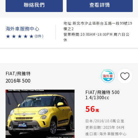
聯絡我們
查看詳情
地址:新北市汐止區新台五路一段99號19
海外車服務中心
樓之2
營業時間:10:00AM~18:00PM 周六日公
★
★
★
★
★
（0件）
休
FIAT/飛雅特
2016年 500
FIAT/飛雅特 500
1.4/1300cc
56
萬
日本/2016/10.0萬公里
更新日期：2025年 04月
進口商：海外車服務中心