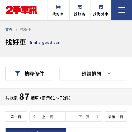
找好車
找好店
找海外車
首頁
找好車
找好車
find a good car
預設排列
搜尋條件
87
共找到
輛車（顯示61〜72件）
第一頁
上一頁
下一頁
最後一頁