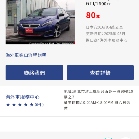
GTI/1600cc
80
萬
日本/2016/8.4萬公里
更新日期：2025年 05月
進口商：海外車服務中心
海外車進口流程說明
聯絡我們
查看詳情
地址:新北市汐止區新台五路一段99號19
海外車服務中心
樓之2
營業時間:10:00AM~18:00PM 周六日公
★
★
★
★
★
（0件）
休