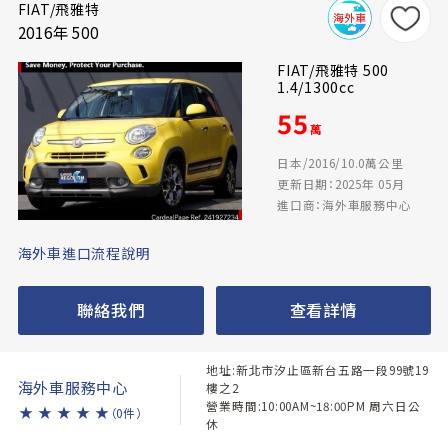
FIAT/飛雅特
2016年 500
FIAT/飛雅特 500
1.4/1300cc
55
萬
日本/2016/10.0萬公里
更新日期：2025年 05月
進口商：海外車服務中心
海外車進口流程說明
聯絡我們
查看詳情
地址:新北市汐止區新台五路一段99號19
海外車服務中心
樓之2
營業時間:10:00AM~18:00PM 周六日公
★
★
★
★
★
（0件）
休