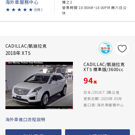
海外車服務中心
樓之2
營業時間:10:00AM~18:00PM 周六日公
★
★
★
★
★
（0件）
休
CADILLAC/凱迪拉克
2018年 XT5
CADILLAC/凱迪拉克
XT5 標準版/3600cc
94
萬
日本/2018/7.3萬公里
更新日期：2025年 05月
進口商：海外車服務中心
海外車進口流程說明