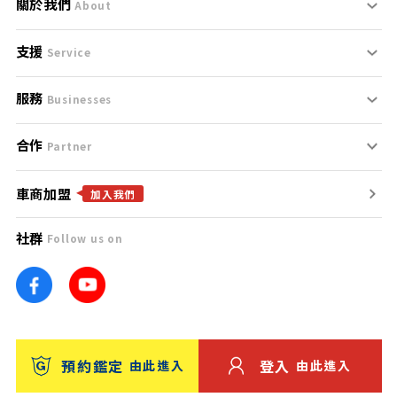
關於我們
About
支援
刊登規範
Service
服務
支援中心
服務條款
Businesses
合作
什麼是Goo鑑定？
聯絡我們
免責聲明
Partner
車商加盟
合作夥伴
找好車
隱私權政策
加入我們
社群
Follow us on
廣告合作
找好店
團隊
找海外車
車訊網
消費者評價
台灣優良中古車商大獎
預約鑑定
登入
由此進入
由此進入
保固