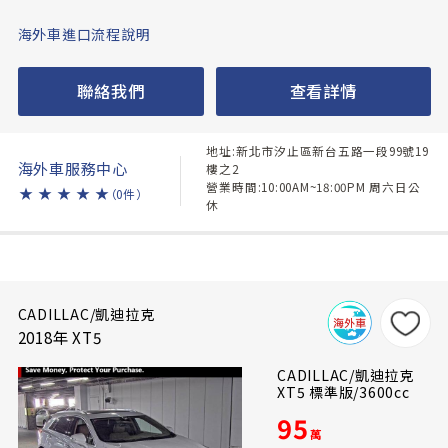
海外車進口流程說明
聯絡我們
查看詳情
地址:新北市汐止區新台五路一段99號19
海外車服務中心
樓之2
營業時間:10:00AM~18:00PM 周六日公
★
★
★
★
★
（0件）
休
CADILLAC/凱迪拉克
2018年 XT5
CADILLAC/凱迪拉克
XT5 標準版/3600cc
95
萬