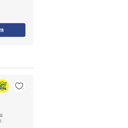
情
公里
月