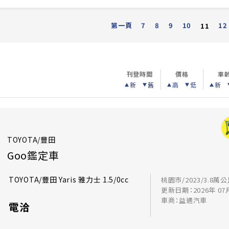
第一頁
7
8
9
10
12
11
刊登時間
價格
車
新
舊
高
低
新
TOYOTA/豐田
Goo鑑定車
TOYOTA/豐田 Yaris 雅力士 1.5/0cc
桃園市/2023/3.8萬
更新日期：2026年 07
車商：益通汽車
電洽