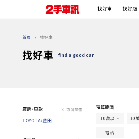
找好車
找好店
首頁
找好車
找好車
find a good car
預算範圍
廠牌・車款
取消篩選
10萬以下
10
TOYOTA/豐田
電洽