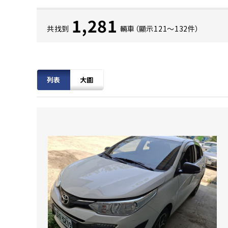
1,281
共找到
輛車（顯示121〜132件）
列表
大圖