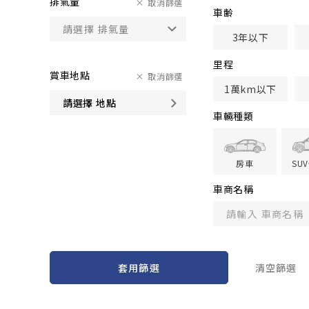
排氣量
取消篩選
車齢
3年以下
里程
賞車地點
取消篩選
1萬km以下
請選擇 地點
車輛種類
房車
SU
車商名稱
套用篩選
清空篩選