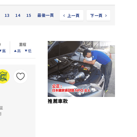
13
14
15
最後一頁
上一頁
下一頁
齡
里程
舊
高
低
推薦車款
公里
月