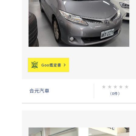
Goo鑑定書
★
★
★
★
★
合元汽車
（0件）