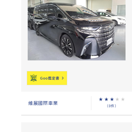
Goo鑑定書
★
★
★
★
★
維展國際車業
（0件）