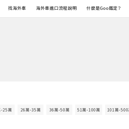
找海外車
海外車進口流程說明
什麼是Goo鑑定？
萬-25萬
26萬-35萬
36萬-50萬
51萬-100萬
101萬-50