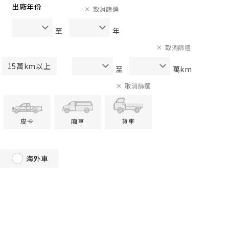
出廠年份
取消篩選
至
年
取消篩選
15萬km以上
至
萬km
取消篩選
皮卡
廂車
貨車
海外車