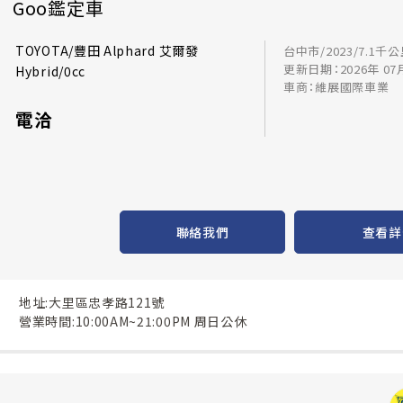
Goo鑑定車
TOYOTA/豐田 Alphard 艾爾發
台中市/2023/7.1千
更新日期：2026年 07
Hybrid/0cc
車商：維展國際車業
電洽
聯絡我們
查看詳
地址:大里區忠孝路121號
營業時間:10:00AM~21:00PM 周日公休