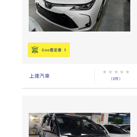
Goo鑑定書
★
★
★
★
★
上達汽車
（0件）