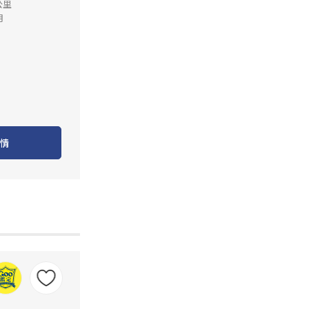
公里
月
情