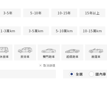
3-5年
5-10年
10-15年
15年以上
1-3萬km
3-5萬km
5-10萬km
10-15萬km
V休旅車
掀背車
雙門跑車
超級跑車
敞篷車
取消篩選
全選
國內車