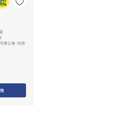
公里
月
同業公會-勿用
情