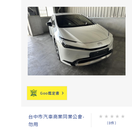
Goo鑑定書
台中市汽車商業同業公會-
★
★
★
★
★
（0件）
勿用