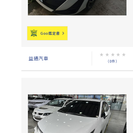
Goo鑑定書
★
★
★
★
★
益通汽車
（0件）