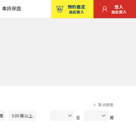
預約鑑定
登入
車訊保固
由此進入
由此進入
取消篩選
0萬
500萬以上
至
萬