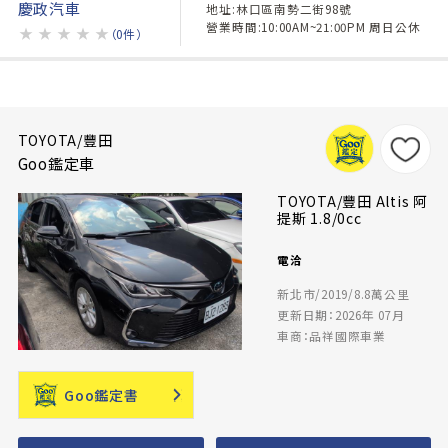
慶政汽車
地址:林口區南勢二街98號
營業時間:10:00AM~21:00PM 周日公休
★
★
★
★
★
（0件）
TOYOTA/豐田
Goo鑑定車
TOYOTA/豐田 Altis 阿
提斯 1.8/0cc
電洽
新北市/2019/8.8萬公里
更新日期：2026年 07月
車商：品祥國際車業
Goo鑑定書