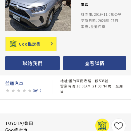
電洽
桃園市/2019/11.0萬公里
更新日期：2026年 07月
車商：益通汽車
Goo鑑定書
聯絡我們
查看詳情
地址:蘆竹區南崁路二段536號
益通汽車
營業時間:10:00AM~21:00PM 周一至周
★
★
★
★
★
（0件）
日
TOYOTA/豐田
Goo鑑定車