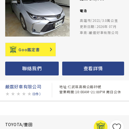
電洽
高雄市/2021/3.0萬公里
更新日期：2026年 07月
車商：嚴選好車有限公司
Goo鑑定書
聯絡我們
查看詳情
嚴選好車有限公司
地址:仁武區高楠公路89號
營業時間:10:00AM~21:00PM 周日公休
★
★
★
★
★
（0件）
TOYOTA/豐田