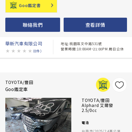
Goo鑑定書
聯絡我們
查看詳情
華新汽車有限公司
地址:桃園區文中路531號
營業時間:10:00AM~21:00PM 周日公休
★
★
★
★
★
（0件）
TOYOTA/豐田
Goo鑑定車
TOYOTA/豐田
Alphard 艾爾發
2.5/0cc
電洽
台南市/2025/2.4萬公里