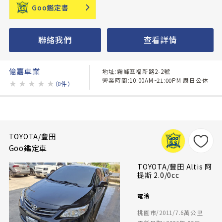
Goo鑑定書
聯絡我們
查看詳情
億嘉車業
地址:霧峰區福新路2-2號
營業時間:10:00AM~21:00PM 周日公休
★
★
★
★
★
（0件）
TOYOTA/豐田
Goo鑑定車
TOYOTA/豐田 Altis 阿
提斯 2.0/0cc
電洽
桃園市/2011/7.6萬公里