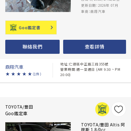
更新日期：2026年 07月
車商：鼎翔汽車
Goo鑑定書
聯絡我們
查看詳情
地址:仁德區中正路三段355號
鼎翔汽車
營業時間:週一至週日 (AM 9:30 ~ PM
★
★
★
★
★
（1件）
20:00)
TOYOTA/豐田
Goo鑑定車
TOYOTA/豐田 Altis 阿
提斯 1.8/0cc