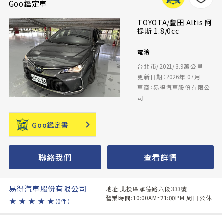
Goo鑑定車
TOYOTA/豐田 Altis 阿
提斯 1.8/0cc
電洽
台北市/2021/3.9萬公里
更新日期：2026年 07月
車商：易得汽車股份有限公
司
Goo鑑定書
聯絡我們
查看詳情
易得汽車股份有限公司
地址:北投區承德路六段333號
營業時間:10:00AM~21:00PM 周日公休
★
★
★
★
★
（0件）