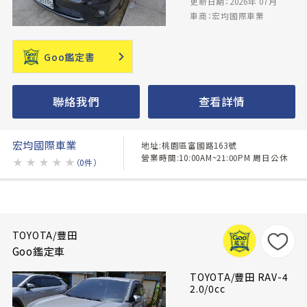
更新日期：2026年 07月
車商：宏均國際車業
Goo鑑定書
聯絡我們
查看詳情
宏均國際車業
地址:桃園區富國路163號
營業時間:10:00AM~21:00PM 周日公休
★
★
★
★
★
（0件）
TOYOTA/豐田
Goo鑑定車
TOYOTA/豐田 RAV-4
2.0/0cc