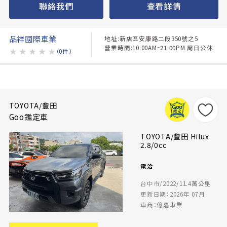
聯絡我們
查看詳情
品祥國際車業
地址:新店區安康路二段350號之5
營業時間:10:00AM~21:00PM 周日公休
★
★
★
★
★
（0件）
TOYOTA/豐田
Goo鑑定車
TOYOTA/豐田 Hilux
2.8/0cc
電洽
台中市/2022/11.4萬公里
更新日期：2026年 07月
車商：億嘉車業