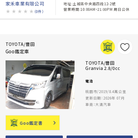
家禾車業有限公司
地址:土城區中央路四段12-2號
營業時間:10:00AM~21:00PM 周日公休
★
★
★
★
★
（0件）
TOYOTA/豐田
Goo鑑定車
TOYOTA/豐田
Granvia 2.8/0cc
電洽
桃園市/2019/8.4萬公里
更新日期：2026年 07月
車商：大清汽車
Goo鑑定書