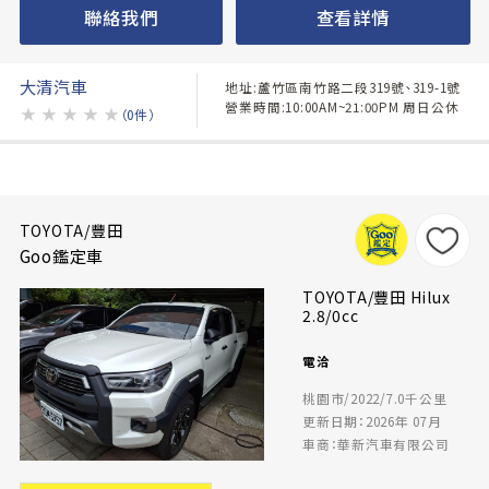
聯絡我們
查看詳情
大清汽車
地址:蘆竹區南竹路二段319號、319-1號
營業時間:10:00AM~21:00PM 周日公休
★
★
★
★
★
（0件）
TOYOTA/豐田
Goo鑑定車
TOYOTA/豐田 Hilux
2.8/0cc
電洽
桃園市/2022/7.0千公里
更新日期：2026年 07月
車商：華新汽車有限公司