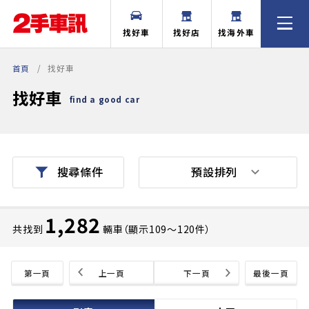
找好車
找好店
找海外車
首頁
找好車
找好車
find a good car
預設排列
搜尋條件
1,282
共找到
輛車（顯示109〜120件）
第一頁
上一頁
下一頁
最後一頁