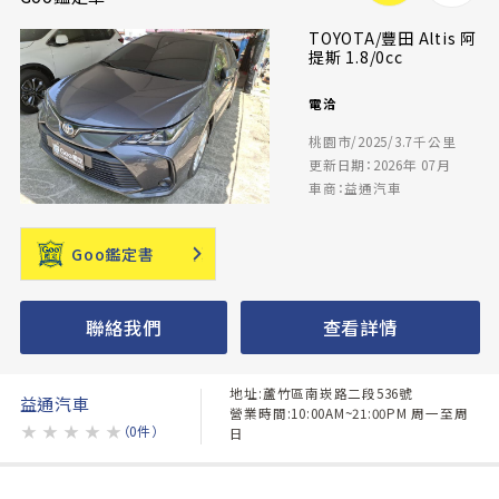
TOYOTA/豐田 Altis 阿
提斯 1.8/0cc
電洽
桃園市/2025/3.7千公里
更新日期：2026年 07月
車商：益通汽車
Goo鑑定書
聯絡我們
查看詳情
地址:蘆竹區南崁路二段536號
益通汽車
營業時間:10:00AM~21:00PM 周一至周
★
★
★
★
★
（0件）
日