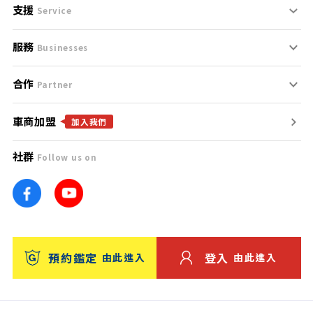
支援
刊登規範
Service
服務
支援中心
服務條款
Businesses
合作
什麼是Goo鑑定？
聯絡我們
免責聲明
Partner
車商加盟
合作夥伴
找好車
隱私權政策
加入我們
社群
Follow us on
廣告合作
找好店
團隊
找海外車
車訊網
消費者評價
台灣優良中古車商大獎
預約鑑定
登入
由此進入
由此進入
保固
收費服務