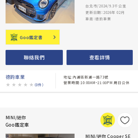
台北市/2024/9.3千公里
更新日期：2026年 02月
車商：德鈞車業
Goo鑑定書
聯絡我們
查看詳情
德鈞車業
地址:內湖區新湖一路73號
營業時間:10:00AM~21:00PM 周日公休
★
★
★
★
★
（0件）
MINI/迷你
Goo鑑定車
MINI/迷你 Cooper SE