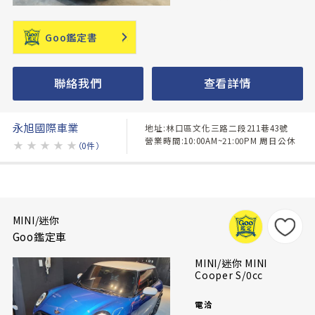
Goo鑑定書
聯絡我們
查看詳情
永旭國際車業
地址:林口區文化三路二段211巷43號
營業時間:10:00AM~21:00PM 周日公休
★
★
★
★
★
（0件）
MINI/迷你
Goo鑑定車
MINI/迷你 MINI
Cooper S/0cc
電洽