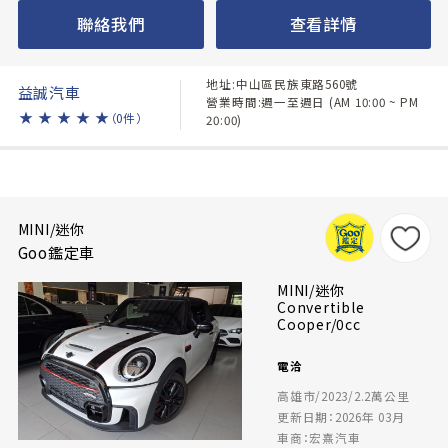
聯絡我們
查看詳情
地址:中山區民族東路560號
益誠汽車
營業時間:週一至週日 (AM 10:00 ~ PM
★
★
★
★
★
（0件）
20:00)
MINI/迷你
Goo鑑定車
MINI/迷你
Convertible
Cooper/0cc
電洽
高雄市/2023/2.2萬公里
更新日期：2026年 03月
車商：宏熹汽車