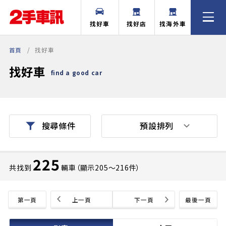
找好車
找好店
找海外車
首頁
找好車
找好車
find a good car
預設排列
搜尋條件
225
共找到
輛車（顯示205〜216件）
第一頁
上一頁
下一頁
最後一頁