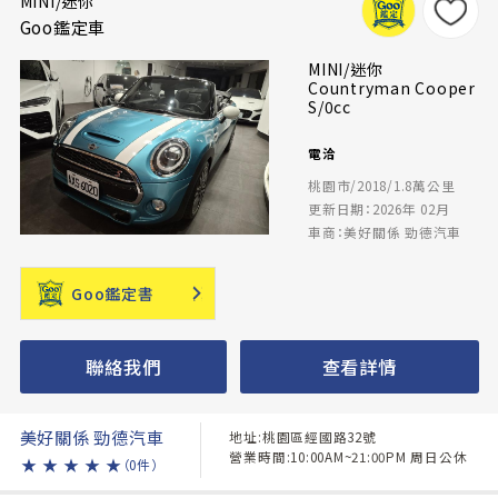
MINI/迷你
Goo鑑定車
MINI/迷你
Countryman Cooper
S/0cc
電洽
桃園市/2018/1.8萬公里
更新日期：2026年 02月
車商：美好關係 勁德汽車
Goo鑑定書
聯絡我們
查看詳情
美好關係 勁德汽車
地址:桃園區經國路32號
營業時間:10:00AM~21:00PM 周日公休
★
★
★
★
★
（0件）