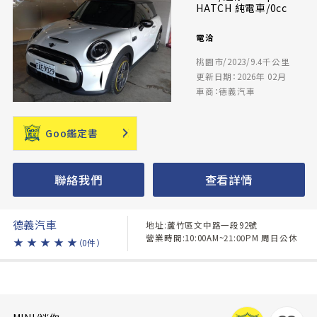
HATCH 純電車/0cc
電洽
桃園市/2023/9.4千公里
更新日期：2026年 02月
車商：德義汽車
Goo鑑定書
聯絡我們
查看詳情
德義汽車
地址:蘆竹區文中路一段92號
營業時間:10:00AM~21:00PM 周日公休
★
★
★
★
★
（0件）