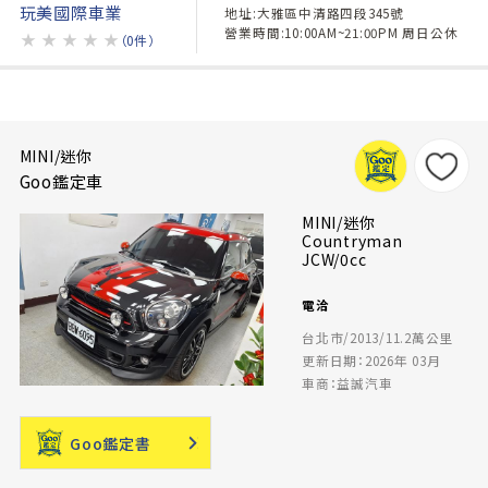
玩美國際車業
地址:大雅區中清路四段345號
營業時間:10:00AM~21:00PM 周日公休
★
★
★
★
★
（0件）
MINI/迷你
Goo鑑定車
MINI/迷你
Countryman
JCW/0cc
電洽
台北市/2013/11.2萬公里
更新日期：2026年 03月
車商：益誠汽車
Goo鑑定書