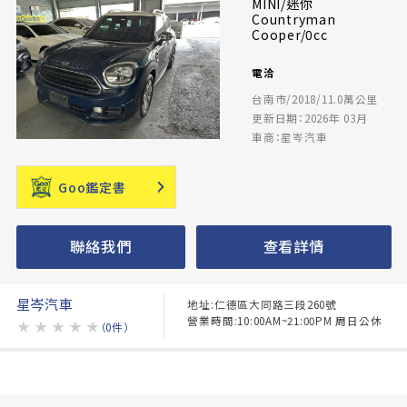
MINI/迷你
Countryman
Cooper/0cc
電洽
台南市/2018/11.0萬公里
更新日期：2026年 03月
車商：星岑汽車
Goo鑑定書
聯絡我們
查看詳情
星岑汽車
地址:仁德區大同路三段260號
營業時間:10:00AM~21:00PM 周日公休
★
★
★
★
★
（0件）