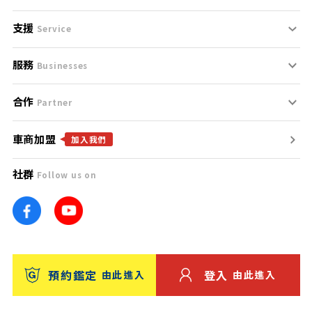
支援
刊登規範
Service
服務
支援中心
服務條款
Businesses
合作
什麼是Goo鑑定？
聯絡我們
免責聲明
Partner
車商加盟
合作夥伴
找好車
隱私權政策
加入我們
社群
Follow us on
廣告合作
找好店
團隊
找海外車
車訊網
消費者評價
台灣優良中古車商大獎
預約鑑定
登入
由此進入
由此進入
保固