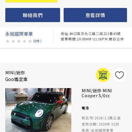
聯絡我們
查看詳情
永旭國際車業
地址:林口區文化三路二段211巷43號
營業時間:10:00AM~21:00PM 周日公休
★
★
★
★
★
（0件）
MINI/迷你
Goo鑑定車
MINI/迷你 MINI
Cooper S/0cc
電洽
新北市/2024/2.3萬公里
更新日期：2026年 02月
車商：永旭國際車業