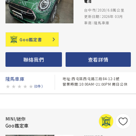
電洽
台中市/2020/6.8萬公里
更新日期：2026年 03月
車商：隆馬車庫
Goo鑑定書
聯絡我們
查看詳情
隆馬車庫
地址:西屯區西屯路三段84-12-1號
營業時間:10:00AM~21:00PM 周日公休
★
★
★
★
★
（0件）
MINI/迷你
Goo鑑定車