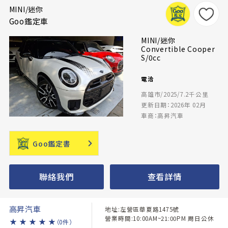
MINI/迷你
Goo鑑定車
MINI/迷你
Convertible Cooper
S/0cc
電洽
高雄市/2025/7.2千公里
更新日期：2026年 02月
車商：高昇汽車
Goo鑑定書
聯絡我們
查看詳情
高昇汽車
地址:左營區華夏路1475號
營業時間:10:00AM~21:00PM 周日公休
★
★
★
★
★
（0件）