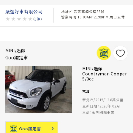
嚴選好車有限公司
地址:仁武區高楠公路89號
營業時間:10:00AM~21:00PM 周日公休
★
★
★
★
★
（0件）
MINI/迷你
Goo鑑定車
MINI/迷你
Countryman Cooper
S/0cc
電洽
新北市/2015/12.8萬公里
更新日期：2026年 02月
車商：永旭國際車業
Goo鑑定書