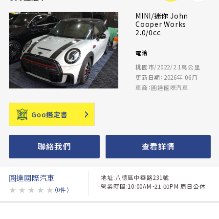
MINI/迷你 John
Cooper Works
2.0/0cc
電洽
桃園市/2022/2.1萬公里
更新日期：2026年 06月
車商：圓達國際汽車
Goo鑑定書
聯絡我們
查看詳情
圓達國際汽車
地址:八德區中華路231號
營業時間:10:00AM~21:00PM 周日公休
★
★
★
★
★
（0件）