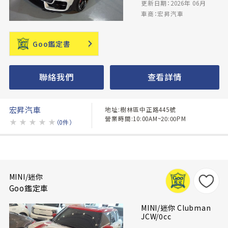
更新日期：2026年 06月
車商：宏昇汽車
Goo鑑定書
聯絡我們
查看詳情
宏昇汽車
地址:樹林區中正路445號
營業時間:10:00AM~20:00PM
★
★
★
★
★
（0件）
MINI/迷你
Goo鑑定車
MINI/迷你 Clubman
JCW/0cc