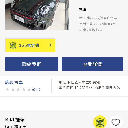
電洽
新北市/2022/5.8千公里
更新日期：2026年 03月
車商：慶政汽車
Goo鑑定書
聯絡我們
查看詳情
慶政汽車
地址:林口區南勢二街98號
營業時間:10:00AM~21:00PM 周日公休
★
★
★
★
★
（0件）
MINI/迷你
Goo鑑定車