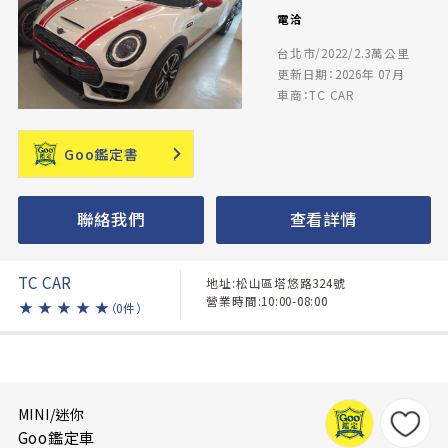
電洽
台北市/2022/2.3萬公里
更新日期：2026年 07月
車商：TC CAR
Goo鑑定書
聯絡我們
查看詳情
TC CAR
地址:松山區塔悠路324號
營業時間:10:00-08:00
★
★
★
★
★
（0件）
MINI/迷你
Goo鑑定車