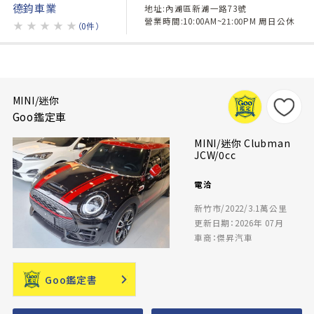
德鈞車業
地址:內湖區新湖一路73號
營業時間:10:00AM~21:00PM 周日公休
★
★
★
★
★
（0件）
MINI/迷你
Goo鑑定車
MINI/迷你 Clubman
JCW/0cc
電洽
新竹市/2022/3.1萬公里
更新日期：2026年 07月
車商：傑昇汽車
Goo鑑定書