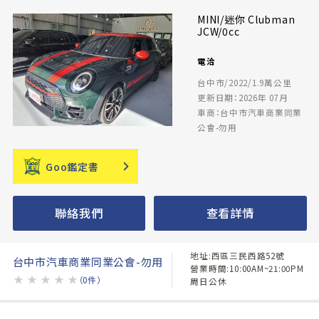
MINI/迷你 Clubman
JCW/0cc
電洽
台中市/2022/1.9萬公里
更新日期：2026年 07月
車商：台中市汽車商業同業
公會-勿用
Goo鑑定書
聯絡我們
查看詳情
地址:西區三民西路52號
台中市汽車商業同業公會-勿用
營業時間:10:00AM~21:00PM
★
★
★
★
★
（0件）
周日公休