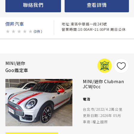
聯絡我們
查看詳情
傑昇汽車
地址:東區中華路一段245號
營業時間:10:00AM~21:00PM 周日公休
★
★
★
★
★
（0件）
MINI/迷你
Goo鑑定車
MINI/迷你 Clubman
JCW/0cc
電洽
台北市/2022/4.2萬公里
更新日期：2026年 05月
車商：權上國際