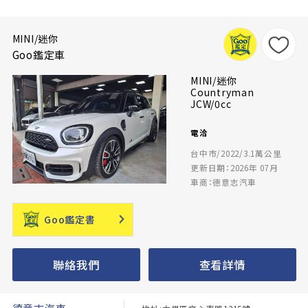
MINI/迷你
Goo鑑定車
MINI/迷你
Countryman
JCW/0cc
電洽
台中市/2022/3.1萬公里
更新日期：2026年 07月
車商：德意志汽車
Goo鑑定書
聯絡我們
查看詳情
德意志汽車