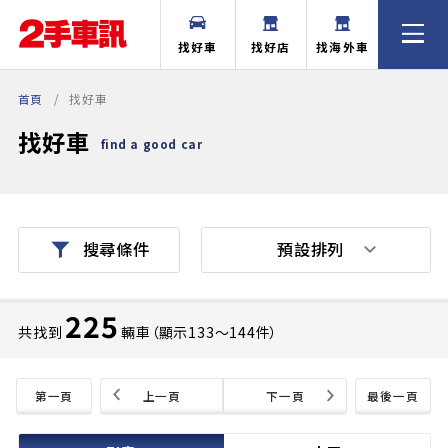
找好車
找好店
找海外車
首頁
找好車
找好車
find a good car
預設排列
搜尋條件
225
共找到
輛車（顯示133〜144件）
第一頁
上一頁
下一頁
最後一頁