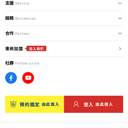
支援
刊登規範
Service
服務
支援中心
服務條款
Businesses
合作
什麼是Goo鑑定？
聯絡我們
免責聲明
Partner
車商加盟
合作夥伴
找好車
隱私權政策
加入我們
社群
Follow us on
廣告合作
找好店
團隊
找海外車
車訊網
消費者評價
台灣優良中古車商大獎
預約鑑定
登入
由此進入
由此進入
保固
收費服務