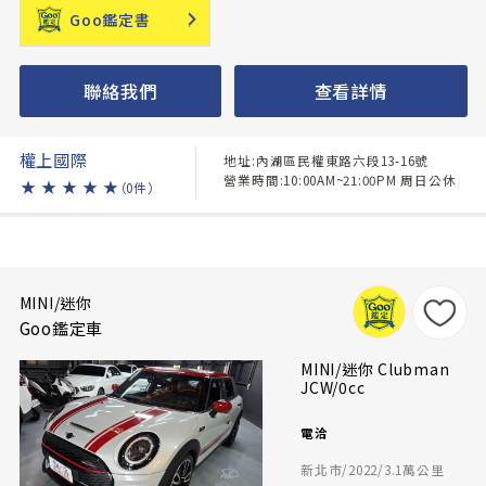
Goo鑑定書
聯絡我們
查看詳情
權上國際
地址:內湖區民權東路六段13-16號
營業時間:10:00AM~21:00PM 周日公休
★
★
★
★
★
（0件）
MINI/迷你
Goo鑑定車
MINI/迷你 Clubman
JCW/0cc
電洽
新北市/2022/3.1萬公里