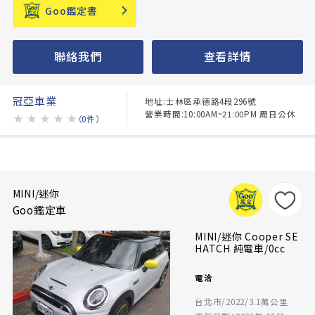
Goo鑑定書
聯絡我們
查看詳情
冠亞車業
地址:士林區承德路4段296號
營業時間:10:00AM~21:00PM 周日公休
★
★
★
★
★
（0件）
MINI/迷你
Goo鑑定車
MINI/迷你 Cooper SE
HATCH 純電車/0cc
電洽
台北市/2022/3.1萬公里