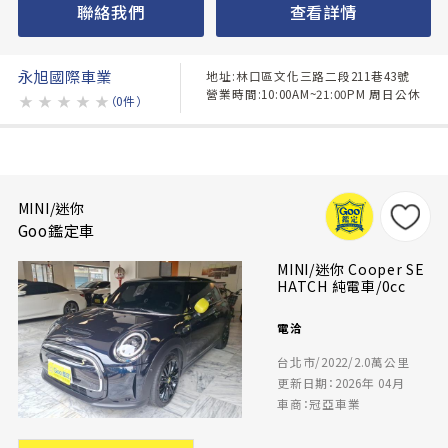
聯絡我們
查看詳情
永旭國際車業
地址:林口區文化三路二段211巷43號
營業時間:10:00AM~21:00PM 周日公休
★
★
★
★
★
（0件）
MINI/迷你
Goo鑑定車
MINI/迷你 Cooper SE
HATCH 純電車/0cc
電洽
台北市/2022/2.0萬公里
更新日期：2026年 04月
車商：冠亞車業