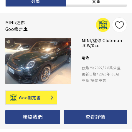
列表
大圖
MINI/迷你
Goo鑑定車
MINI/迷你 Clubman
JCW/0cc
電洽
台北市/2022/2.8萬公里
更新日期：2026年 06月
車商：德鈞車業
Goo鑑定書
聯絡我們
查看詳情