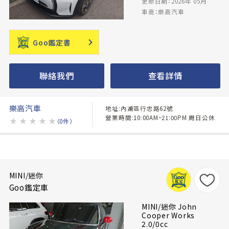
更新日期：2026年 05月
車商：樂高汽車
Goo鑑定書
聯絡我們
查看詳情
樂高汽車
地址:內湖區行忠路62號
營業時間:10:00AM~21:00PM 周日公休
★
★
★
★
★
（0件）
MINI/迷你
Goo鑑定車
MINI/迷你 John
Cooper Works
2.0/0cc