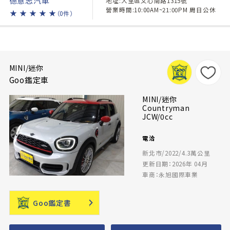
地址:大里區文心南路1315號
營業時間:10:00AM~21:00PM 周日公休
★
★
★
★
★
（0件）
MINI/迷你
Goo鑑定車
MINI/迷你
Countryman
JCW/0cc
電洽
新北市/2022/4.3萬公里
更新日期：2026年 04月
車商：永旭國際車業
Goo鑑定書