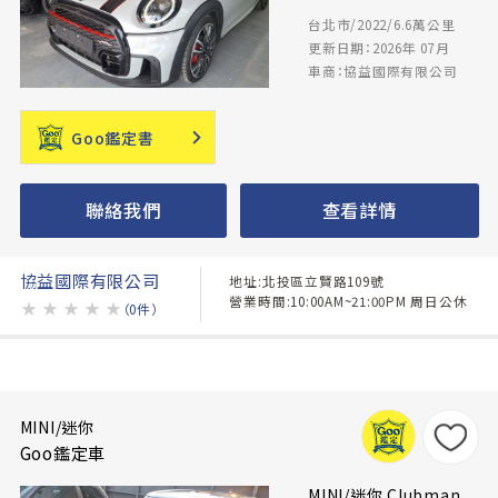
台北市/2022/6.6萬公里
更新日期：2026年 07月
車商：協益國際有限公司
Goo鑑定書
聯絡我們
查看詳情
協益國際有限公司
地址:北投區立賢路109號
營業時間:10:00AM~21:00PM 周日公休
★
★
★
★
★
（0件）
MINI/迷你
Goo鑑定車
MINI/迷你 Clubman