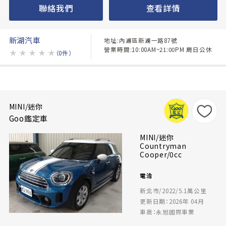
聯絡我們
查看詳情
新湖汽車
地址:內湖區新湖一路87號
營業時間:10:00AM~21:00PM 周日公休
★
★
★
★
★
（0件）
MINI/迷你
Goo鑑定車
MINI/迷你
Countryman
Cooper/0cc
電洽
新北市/2022/5.1萬公里
更新日期：2026年 04月
車商：永旭國際車業