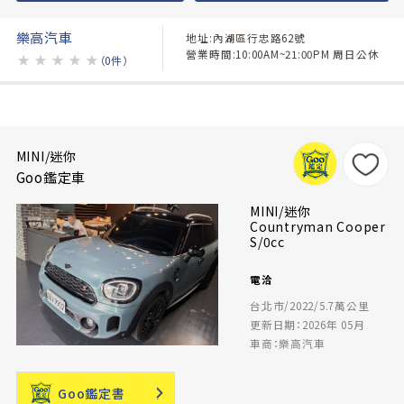
樂高汽車
地址:內湖區行忠路62號
營業時間:10:00AM~21:00PM 周日公休
★
★
★
★
★
（0件）
MINI/迷你
Goo鑑定車
MINI/迷你
Countryman Cooper
S/0cc
電洽
台北市/2022/5.7萬公里
更新日期：2026年 05月
車商：樂高汽車
Goo鑑定書