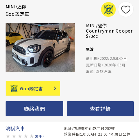
MINI/迷你
Goo鑑定車
MINI/迷你
Countryman Cooper
S/0cc
電洽
彰化縣/2022/2.9萬公里
更新日期：2026年 06月
車商：鴻騏汽車
Goo鑑定書
聯絡我們
查看詳情
鴻騏汽車
地址:花壇鄉中山路二段252號
營業時間:10:00AM~21:00PM 周日公休
★
★
★
★
★
（0件）