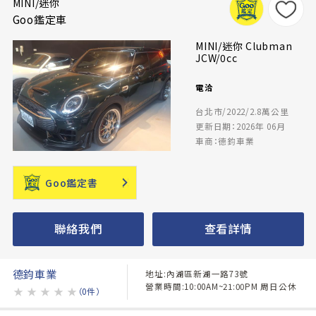
MINI/迷你
Goo鑑定車
MINI/迷你 Clubman
JCW/0cc
電洽
台北市/2022/2.8萬公里
更新日期：2026年 06月
車商：德鈞車業
Goo鑑定書
聯絡我們
查看詳情
德鈞車業
地址:內湖區新湖一路73號
營業時間:10:00AM~21:00PM 周日公休
★
★
★
★
★
（0件）