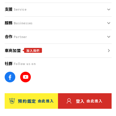
支援
刊登規範
Service
服務
支援中心
服務條款
Businesses
合作
什麼是Goo鑑定？
聯絡我們
免責聲明
Partner
車商加盟
合作夥伴
找好車
隱私權政策
加入我們
社群
Follow us on
廣告合作
找好店
團隊
找海外車
車訊網
消費者評價
台灣優良中古車商大獎
預約鑑定
登入
由此進入
由此進入
保固