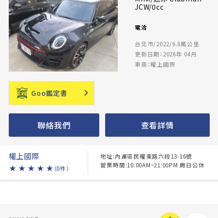
JCW/0cc
電洽
台北市/2022/6.8萬公里
更新日期：2026年 04月
車商：權上國際
Goo鑑定書
聯絡我們
查看詳情
權上國際
地址:內湖區民權東路六段13-16號
營業時間:10:00AM~21:00PM 周日公休
★
★
★
★
★
（0件）