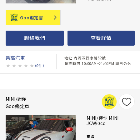
Goo鑑定書
聯絡我們
查看詳情
樂高汽車
地址:內湖區行忠路62號
營業時間:10:00AM~21:00PM 周日公休
★
★
★
★
★
（0件）
MINI/迷你
Goo鑑定車
MINI/迷你 MINI
JCW/0cc
電洽