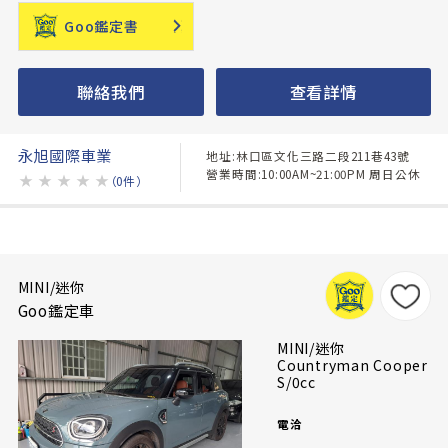
Goo鑑定書
聯絡我們
查看詳情
永旭國際車業
地址:林口區文化三路二段211巷43號
營業時間:10:00AM~21:00PM 周日公休
★
★
★
★
★
（0件）
MINI/迷你
Goo鑑定車
MINI/迷你
Countryman Cooper
S/0cc
電洽