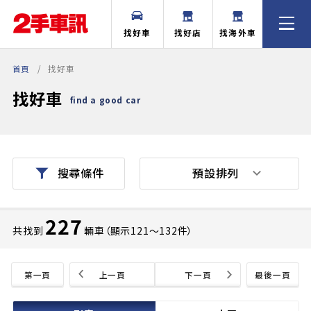
找好車
找好店
找海外車
首頁
找好車
找好車
find a good car
預設排列
搜尋條件
227
共找到
輛車（顯示121〜132件）
第一頁
上一頁
下一頁
最後一頁