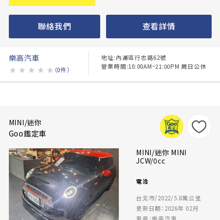
聯絡我們
查看詳情
樂高汽車
地址:內湖區行忠路62號
營業時間:10:00AM~21:00PM 周日公休
★
★
★
★
★
（0件）
MINI/迷你
Goo鑑定車
MINI/迷你 MINI
JCW/0cc
電洽
台北市/2022/5.8萬公里
更新日期：2026年 02月
車商：樂高汽車