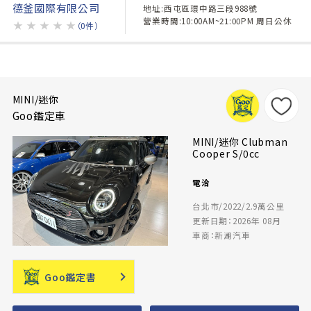
德釜國際有限公司
地址:西屯區環中路三段988號
營業時間:10:00AM~21:00PM 周日公休
★
★
★
★
★
（0件）
MINI/迷你
Goo鑑定車
MINI/迷你 Clubman
Cooper S/0cc
電洽
台北市/2022/2.9萬公里
更新日期：2026年 08月
車商：新湖汽車
Goo鑑定書