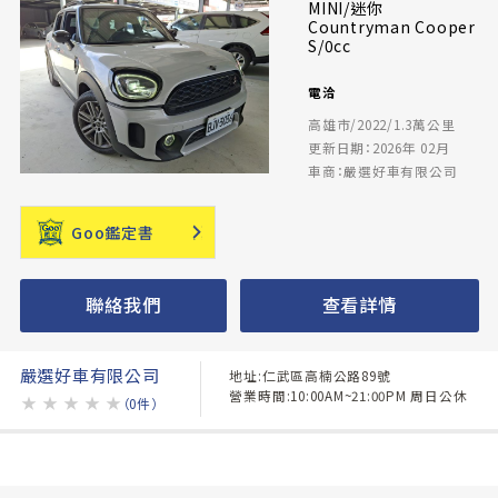
MINI/迷你
Countryman Cooper
S/0cc
電洽
高雄市/2022/1.3萬公里
更新日期：2026年 02月
車商：嚴選好車有限公司
Goo鑑定書
聯絡我們
查看詳情
嚴選好車有限公司
地址:仁武區高楠公路89號
營業時間:10:00AM~21:00PM 周日公休
★
★
★
★
★
（0件）