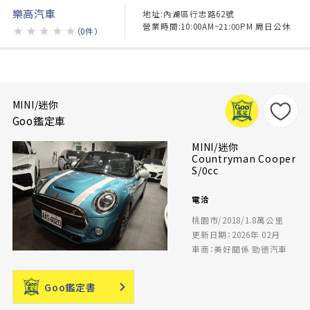
樂高汽車
地址:內湖區行忠路62號
營業時間:10:00AM~21:00PM 周日公休
★
★
★
★
★
（0件）
MINI/迷你
Goo鑑定車
MINI/迷你
Countryman Cooper
S/0cc
電洽
桃園市/2018/1.8萬公里
更新日期：2026年 02月
車商：美好關係 勁德汽車
Goo鑑定書