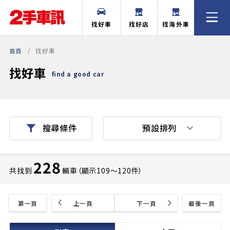
找好車
找好店
找海外車
首頁
找好車
找好車
find a good car
預設排列
搜尋條件
228
共找到
輛車（顯示109〜120件）
第一頁
上一頁
下一頁
最後一頁