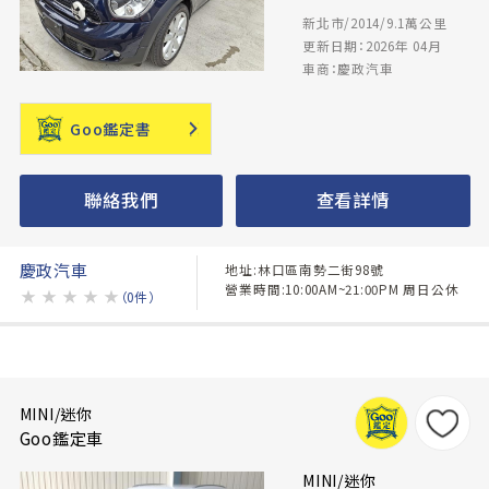
新北市/2014/9.1萬公里
更新日期：2026年 04月
車商：慶政汽車
Goo鑑定書
聯絡我們
查看詳情
慶政汽車
地址:林口區南勢二街98號
營業時間:10:00AM~21:00PM 周日公休
★
★
★
★
★
（0件）
MINI/迷你
Goo鑑定車
MINI/迷你