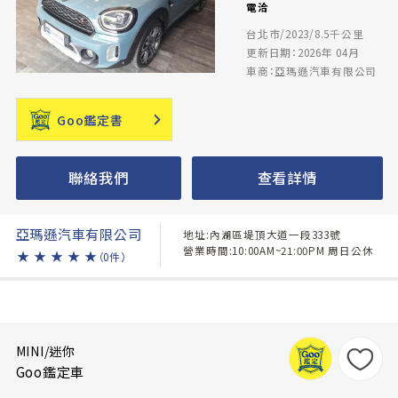
電洽
台北市/2023/8.5千公里
更新日期：2026年 04月
車商：亞瑪遜汽車有限公司
Goo鑑定書
聯絡我們
查看詳情
亞瑪遜汽車有限公司
地址:內湖區堤頂大道一段333號
營業時間:10:00AM~21:00PM 周日公休
★
★
★
★
★
（0件）
MINI/迷你
Goo鑑定車