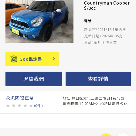
Countryman Cooper
S/0cc
電洽
新北市/2011/13.1萬公里
更新日期：2026年 05月
車商：永旭國際車業
Goo鑑定書
聯絡我們
查看詳情
永旭國際車業
地址:林口區文化三路二段211巷43號
營業時間:10:00AM~21:00PM 周日公休
★
★
★
★
★
（0件）