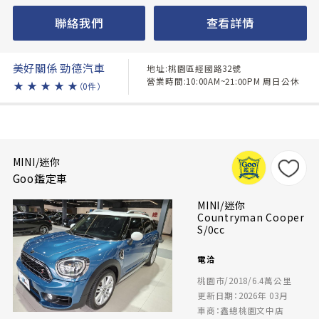
聯絡我們
查看詳情
美好關係 勁德汽車
地址:桃園區經國路32號
營業時間:10:00AM~21:00PM 周日公休
★
★
★
★
★
（0件）
MINI/迷你
Goo鑑定車
MINI/迷你
Countryman Cooper
S/0cc
電洽
桃園市/2018/6.4萬公里
更新日期：2026年 03月
車商：鑫總桃園文中店