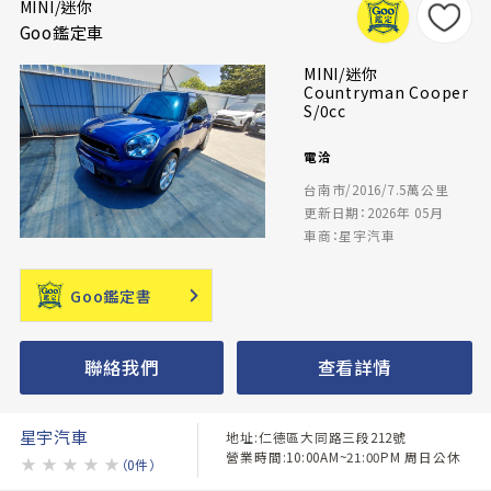
MINI/迷你
Goo鑑定車
MINI/迷你
Countryman Cooper
S/0cc
電洽
台南市/2016/7.5萬公里
更新日期：2026年 05月
車商：星宇汽車
Goo鑑定書
聯絡我們
查看詳情
星宇汽車
地址:仁德區大同路三段212號
營業時間:10:00AM~21:00PM 周日公休
★
★
★
★
★
（0件）