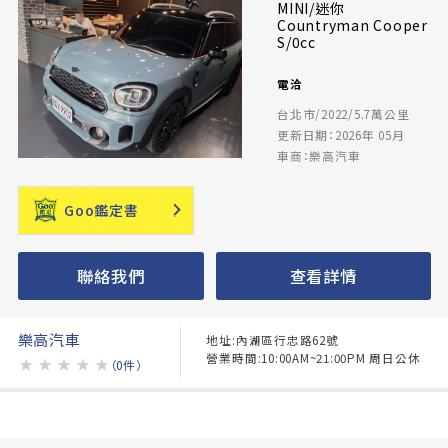
MINI/迷你
Countryman Cooper
S/0cc
電洽
台北市/2022/5.7萬公里
更新日期：2026年 05月
車商：樂高汽車
Goo鑑定書
聯絡我們
查看詳情
樂高汽車
地址:內湖區行忠路62號
營業時間:10:00AM~21:00PM 周日公休
★
★
★
★
★
（0件）