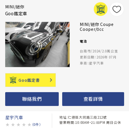
MINI/迷你
Goo鑑定車
MINI/迷你 Coupe
Cooper/0cc
電洽
台南市/2024/2.0萬公里
更新日期：2026年 07月
車商：星宇汽車
Goo鑑定書
聯絡我們
查看詳情
星宇汽車
地址:仁德區大同路三段212號
營業時間:10:00AM~21:00PM 周日公休
★
★
★
★
★
（0件）