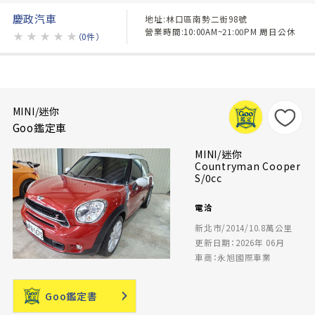
慶政汽車
地址:林口區南勢二街98號
營業時間:10:00AM~21:00PM 周日公休
★
★
★
★
★
（0件）
MINI/迷你
Goo鑑定車
MINI/迷你
Countryman Cooper
S/0cc
電洽
新北市/2014/10.8萬公里
更新日期：2026年 06月
車商：永旭國際車業
Goo鑑定書