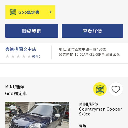
Goo鑑定書
聯絡我們
查看詳情
鑫總桃園文中店
地址:蘆竹區文中路一段480號
營業時間:10:00AM~21:00PM 周日公休
★
★
★
★
★
（0件）
MINI/迷你
Goo鑑定車
MINI/迷你
Countryman Cooper
S/0cc
電洽