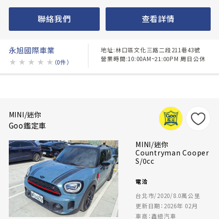
聯絡我們
查看詳情
永旭國際車業
地址:林口區文化三路二段211巷43號
營業時間:10:00AM~21:00PM 周日公休
★
★
★
★
★
（0件）
MINI/迷你
Goo鑑定車
MINI/迷你
Countryman Cooper
S/0cc
電洽
台北市/2020/8.0萬公里
更新日期：2026年 02月
車商：鑫總汽車