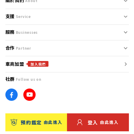
關於我們
About
支援
刊登規範
Service
服務
支援中心
服務條款
Businesses
合作
什麼是Goo鑑定？
聯絡我們
免責聲明
Partner
車商加盟
合作夥伴
找好車
隱私權政策
加入我們
社群
Follow us on
廣告合作
找好店
團隊
找海外車
車訊網
消費者評價
台灣優良中古車商大獎
預約鑑定
登入
由此進入
由此進入
保固