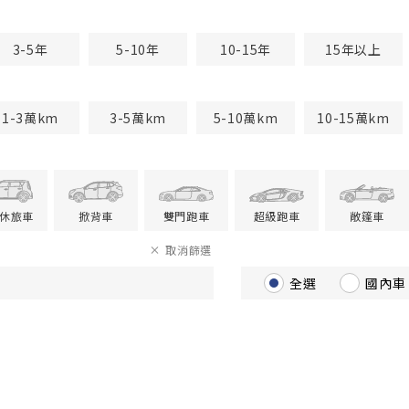
3-5年
5-10年
10-15年
15年以上
1-3萬km
3-5萬km
5-10萬km
10-15萬km
V休旅車
掀背車
雙門跑車
超級跑車
敞篷車
取消篩選
全選
國內車