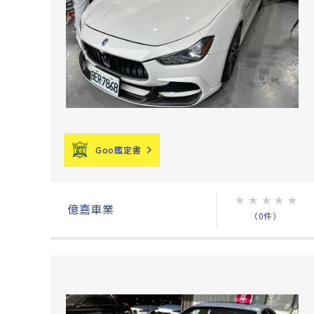
Goo鑑定書
★
★
★
★
★
億嘉車業
（0件）