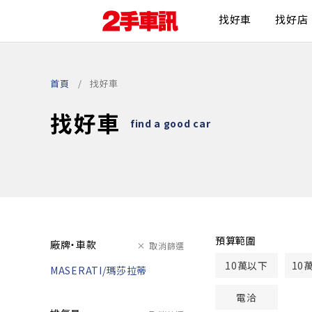
找好車
找好店
首頁
找好車
找好車
find a good car
預算範圍
廠牌・車款
取消篩選
10萬以下
10
MASERATI/瑪莎拉蒂
電洽