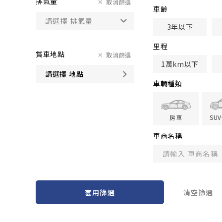
排氣量
取消篩選
車齢
3年以下
里程
賞車地點
取消篩選
1萬km以下
請選擇 地點
車輛種類
房車
SU
車商名稱
套用篩選
清空篩選