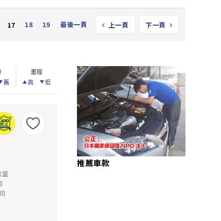
18
19
最後一頁
17
上一頁
下一頁
齡
里程
舊
高
低
推薦車款
公里
月
司