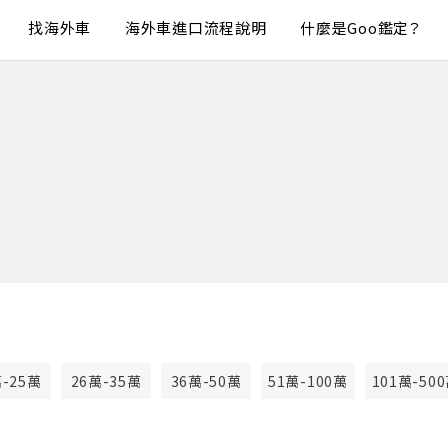
找海外車
海外車進口流程說明
什麼是Goo鑑定？
萬-25萬
26萬-35萬
36萬-50萬
51萬-100萬
101萬-50