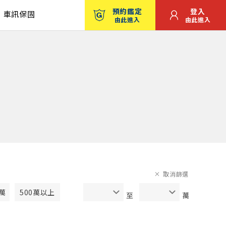
預約鑑定
登入
車訊保固
由此進入
由此進入
取消篩選
0萬
500萬以上
至
萬