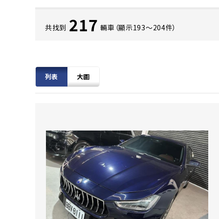
217
共找到
輛車（顯示193〜204件）
列表
大圖