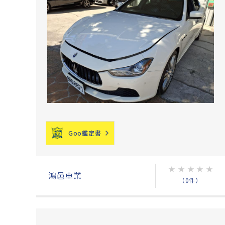
Goo鑑定書
★
★
★
★
★
鴻邑車業
（0件）