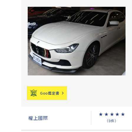
Goo鑑定書
★
★
★
★
★
權上國際
（0件）