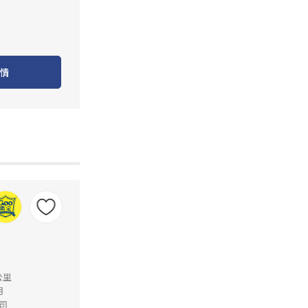
情
公里
月
司