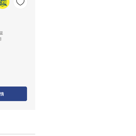
公里
月
情