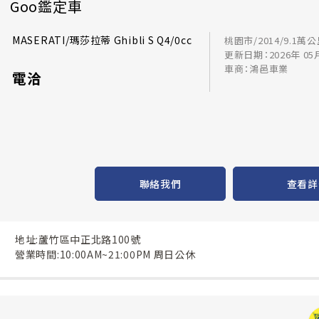
Goo鑑定車
MASERATI/瑪莎拉蒂 Ghibli S Q4/0cc
桃園市/2014/9.1萬
更新日期：2026年 05
車商：鴻邑車業
電洽
聯絡我們
查看詳
地址:蘆竹區中正北路100號
營業時間:10:00AM~21:00PM 周日公休