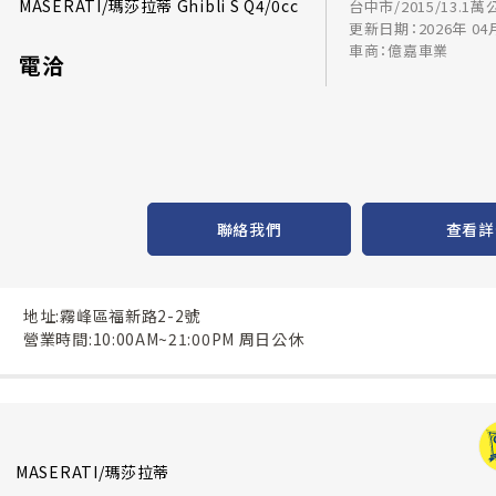
MASERATI/瑪莎拉蒂 Ghibli S Q4/0cc
台中市/2015/13.1萬
更新日期：2026年 04
車商：億嘉車業
電洽
聯絡我們
查看詳
地址:霧峰區福新路2-2號
營業時間:10:00AM~21:00PM 周日公休
MASERATI/瑪莎拉蒂