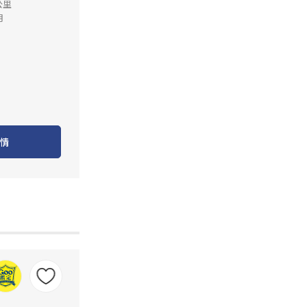
公里
月
情