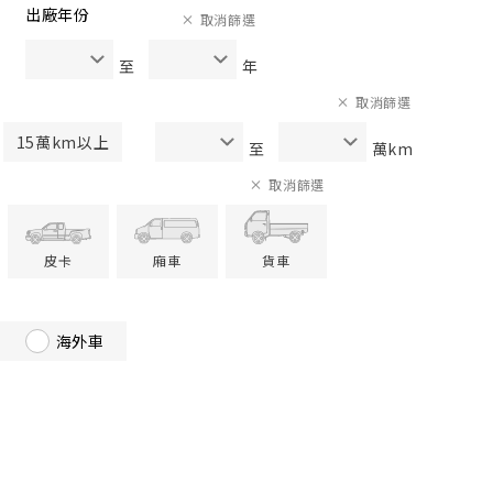
出廠年份
取消篩選
至
年
取消篩選
15萬km以上
至
萬km
取消篩選
皮卡
廂車
貨車
海外車