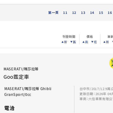
第一頁
11
12
13
14
15
16
刊登時間
價格
車
新
舊
高
低
新
MASERATI/瑪莎拉蒂
Goo鑑定車
MASERATI/瑪莎拉蒂 Ghibli
台中市/2017/12.9萬
更新日期：2026年 04
GranSport/0cc
車商：六信車業有限公
電洽