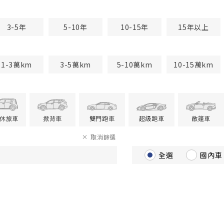
3-5年
5-10年
10-15年
15年以上
1-3萬km
3-5萬km
5-10萬km
10-15萬km
V休旅車
掀背車
雙門跑車
超級跑車
敞篷車
取消篩選
全選
國內車