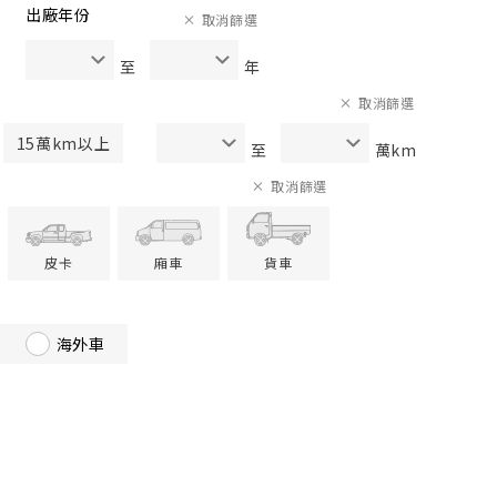
出廠年份
取消篩選
至
年
取消篩選
15萬km以上
至
萬km
取消篩選
皮卡
廂車
貨車
海外車