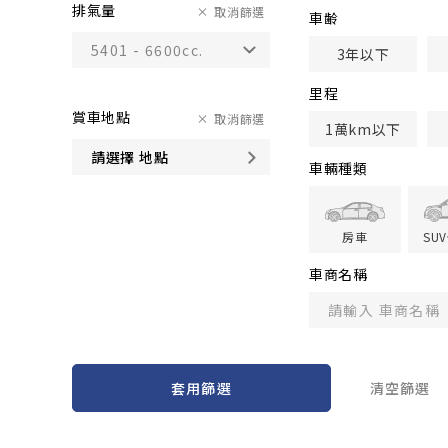
排氣量
取消篩選
車齢
3年以下
里程
賞車地點
取消篩選
1萬km以下
請選擇 地點
車輛種類
房車
SU
車商名稱
套用篩選
清空篩選