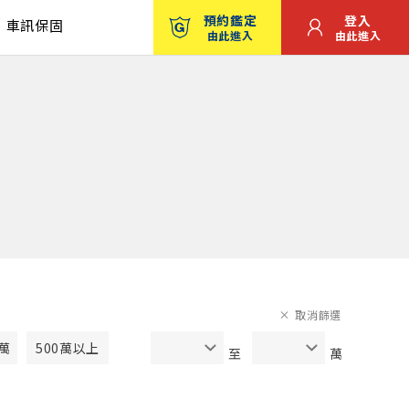
預約鑑定
登入
車訊保固
由此進入
由此進入
取消篩選
0萬
500萬以上
至
萬