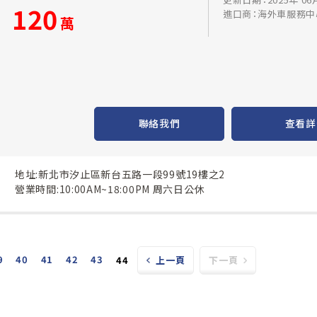
120
進口商：海外車服務中
萬
聯絡我們
查看詳
地址:新北市汐止區新台五路一段99號19樓之2
營業時間:10:00AM~18:00PM 周六日公休
9
40
41
42
43
44
上一頁
下一頁