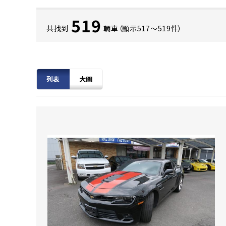
519
共找到
輛車（顯示517〜519件）
列表
大圖