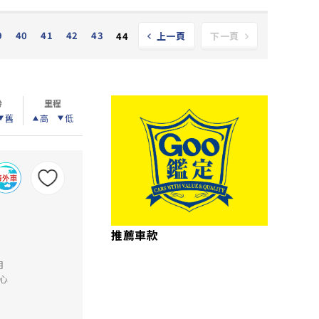
9
40
41
42
43
44
上一頁
下一頁
齡
里程
舊
高
低
推薦車款
月
心