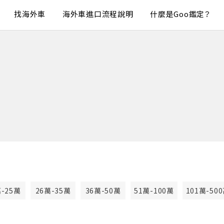
找海外車
海外車進口流程說明
什麼是Goo鑑定？
萬-25萬
26萬-35萬
36萬-50萬
51萬-100萬
101萬-50