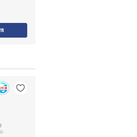
情
月
心