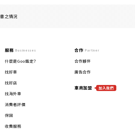
證書之情況
服務
合作
Businesses
Partner
什麼是Goo鑑定？
合作夥伴
找好車
廣告合作
找好店
車商加盟
加入我們
找海外車
消費者評價
保固
收費服務