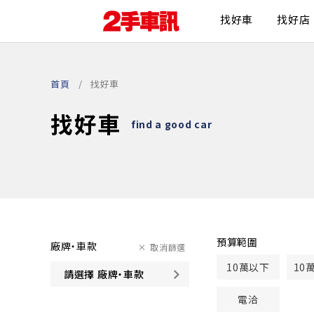
找好車
找好店
首頁
找好車
找好車
find a good car
預算範圍
廠牌・車款
取消篩選
10萬以下
10
請選擇 廠牌・車款
電洽