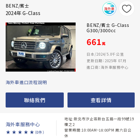
BENZ/賓士
2024年 G-Class
BENZ/賓士 G-Class
G300/3000cc
661
萬
日本/2024/5.0千公里
更新日期：2025年 07月
進口商：海外車服務中心
海外車進口流程說明
聯絡我們
查看詳情
地址:新北市汐止區新台五路一段99號19
海外車服務中心
樓之2
營業時間:10:00AM~18:00PM 周六日公
★
★
★
★
★
（0件）
休