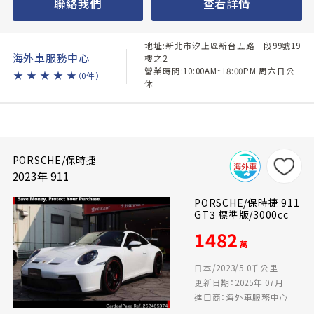
聯絡我們
查看詳情
地址:新北市汐止區新台五路一段99號19
海外車服務中心
樓之2
營業時間:10:00AM~18:00PM 周六日公
★
★
★
★
★
（0件）
休
PORSCHE/保時捷
2023年 911
PORSCHE/保時捷 911
GT3 標準版/3000cc
1482
萬
日本/2023/5.0千公里
更新日期：2025年 07月
進口商：海外車服務中心