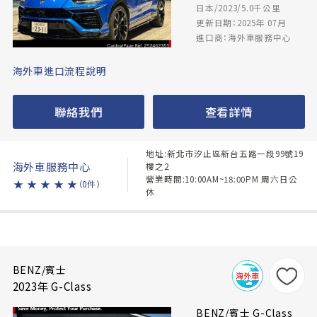
日本/2023/5.0千公里
更新日期：2025年 07月
進口商：海外車服務中心
海外車進口流程說明
聯絡我們
查看詳情
地址:新北市汐止區新台五路一段99號19
海外車服務中心
樓之2
營業時間:10:00AM~18:00PM 周六日公
★
★
★
★
★
（0件）
休
BENZ/賓士
2023年 G-Class
BENZ/賓士 G-Class