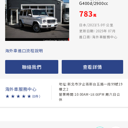
G400d/2900cc
783
萬
日本/2023/5.0千公里
更新日期：2025年 07月
進口商：海外車服務中心
海外車進口流程說明
聯絡我們
查看詳情
地址:新北市汐止區新台五路一段99號19
海外車服務中心
樓之2
營業時間:10:00AM~18:00PM 周六日公
★
★
★
★
★
（0件）
休