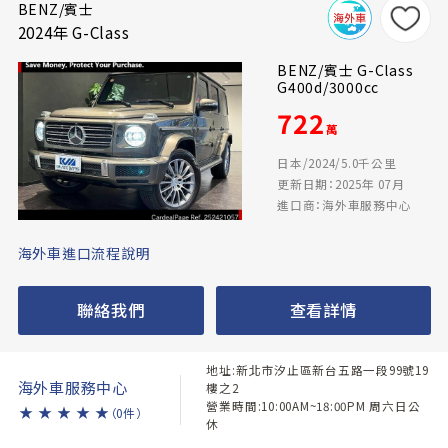
BENZ/賓士
2024年 G-Class
BENZ/賓士 G-Class
G400d/3000cc
722
萬
日本/2024/5.0千公里
更新日期：2025年 07月
進口商：海外車服務中心
海外車進口流程說明
聯絡我們
查看詳情
地址:新北市汐止區新台五路一段99號19
海外車服務中心
樓之2
營業時間:10:00AM~18:00PM 周六日公
★
★
★
★
★
（0件）
休