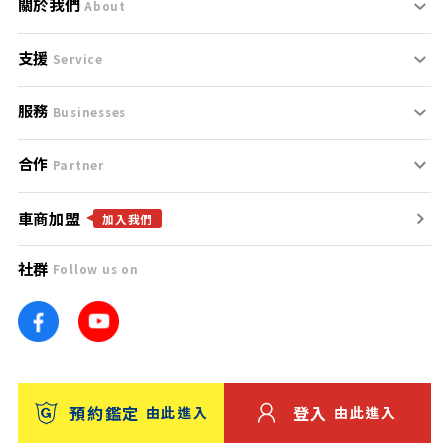
關於我們
About
支援
刊登規範
Service
服務
支援中心
服務條款
Businesses
合作
什麼是Goo鑑定？
聯絡我們
免責聲明
Partner
車商加盟
合作夥伴
找好車
隱私權政策
加入我們
社群
Follow us on
廣告合作
找好店
團隊
找海外車
車訊網
消費者評價
台灣優良中古車商大獎
預約鑑定
登入
由此進入
由此進入
保固