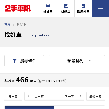
找好車
找好店
找海外車
首頁
找好車
找好車
find a good car
預設排列
搜尋條件
466
共找到
輛車（顯示181〜192件）
第一頁
上一頁
下一頁
最後一頁