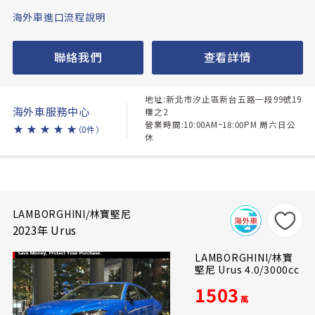
海外車進口流程說明
聯絡我們
查看詳情
地址:新北市汐止區新台五路一段99號19
海外車服務中心
樓之2
營業時間:10:00AM~18:00PM 周六日公
★
★
★
★
★
（0件）
休
LAMBORGHINI/林寶堅尼
2023年 Urus
LAMBORGHINI/林寶
堅尼 Urus 4.0/3000cc
1503
萬