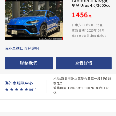
LAMBORGHINI/林寶
堅尼 Urus 4.0/3000cc
1456
萬
日本/2023/5.0千公里
更新日期：2025年 07月
進口商：海外車服務中心
海外車進口流程說明
聯絡我們
查看詳情
地址:新北市汐止區新台五路一段99號19
海外車服務中心
樓之2
營業時間:10:00AM~18:00PM 周六日公
★
★
★
★
★
（0件）
休