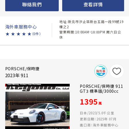
聯絡我們
查看詳情
地址:新北市汐止區新台五路一段99號19
海外車服務中心
樓之2
營業時間:10:00AM~18:00PM 周六日公
★
★
★
★
★
（0件）
休
PORSCHE/保時捷
2023年 911
PORSCHE/保時捷 911
GT3 標準版/3000cc
1395
萬
日本/2023/5.0千公里
更新日期：2025年 07月
進口商：海外車服務中心