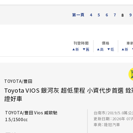
第一頁
4
5
6
7
9
8
刊登時間
價格
車
新
舊
高
低
新
TOYOTA/豐田
Toyota VIOS 銀河灰 超低里程 小資代步首選 
證好車
TOYOTA/豐田 Vios 威歐馳
台南市/2019/5.0萬
更新日期：2026年 07
1.5/1500cc
車商：銓冠汽車