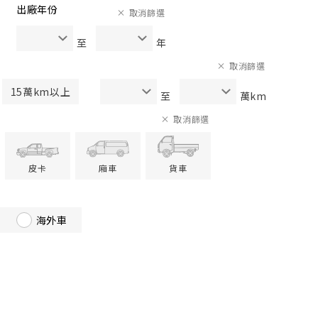
出廠年份
取消篩選
至
年
取消篩選
15萬km以上
至
萬km
取消篩選
皮卡
廂車
貨車
海外車