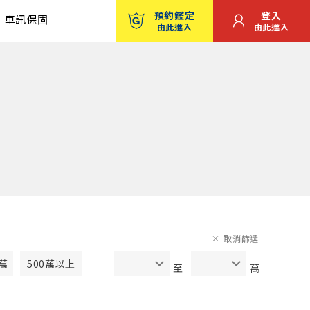
預約鑑定
登入
車訊保固
由此進入
由此進入
取消篩選
0萬
500萬以上
至
萬