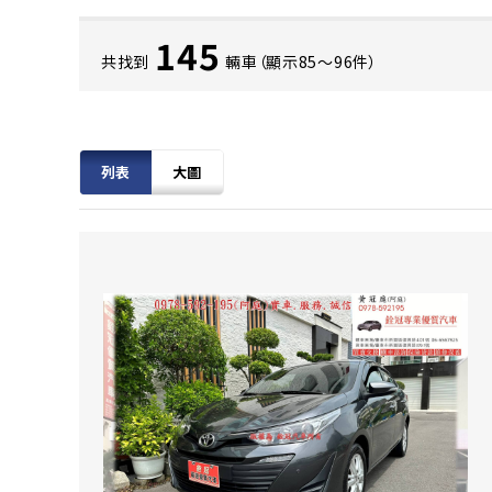
145
共找到
輛車（顯示85〜96件）
列表
大圖