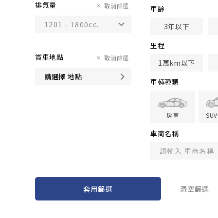
排氣量
取消篩選
車齢
3年以下
里程
賞車地點
取消篩選
1萬km以下
請選擇 地點
車輛種類
房車
SU
車商名稱
套用篩選
清空篩選