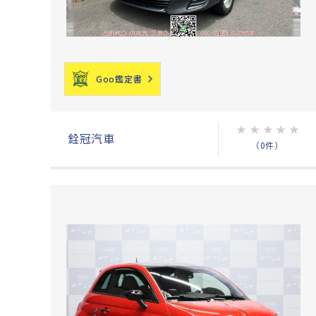
Goo鑑定書
★
★
★
★
★
銓冠汽車
（0件）