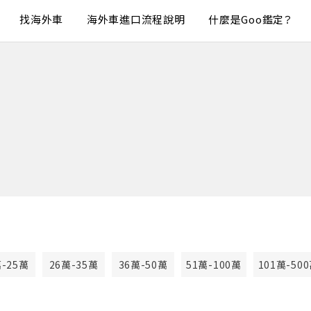
找海外車
海外車進口流程說明
什麼是Goo鑑定？
萬-25萬
26萬-35萬
36萬-50萬
51萬-100萬
101萬-50