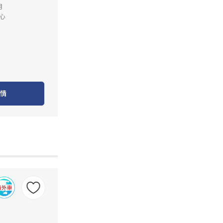
月
心
情