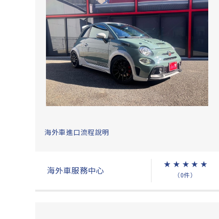
海外車進口流程說明
★
★
★
★
★
海外車服務中心
（0件）