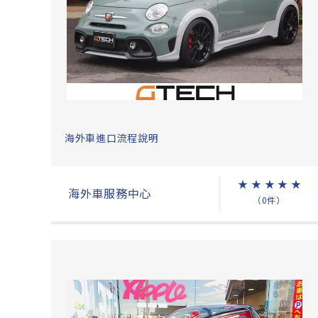
海外車進口流程說明
★
★
★
★
★
海外車服務中心
（0件）