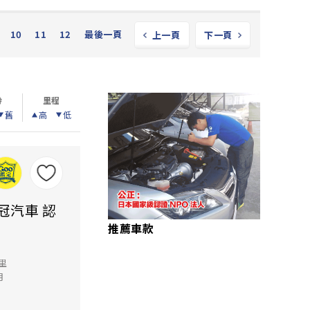
10
11
12
最後一頁
上一頁
下一頁
齡
里程
舊
高
低
銓冠汽車 認
推薦車款
公里
月