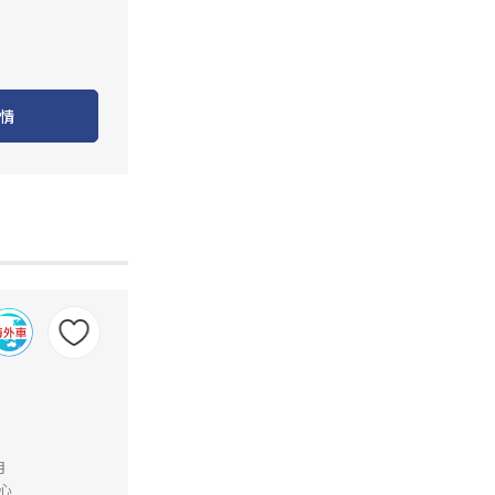
情
月
心