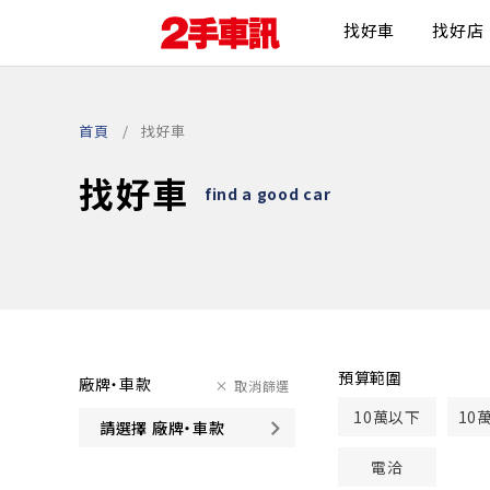
找好車
找好店
首頁
找好車
找好車
find a good car
預算範圍
廠牌・車款
取消篩選
10萬以下
10
請選擇 廠牌・車款
電洽