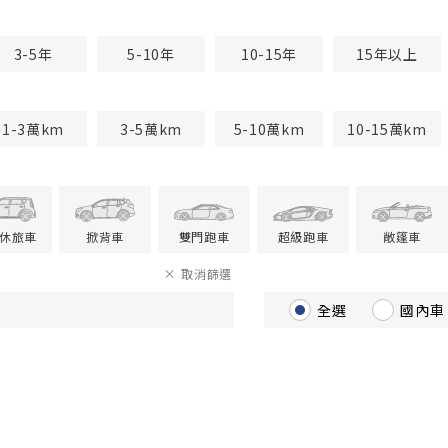
3-5年
5-10年
10-15年
15年以上
1-3萬km
3-5萬km
5-10萬km
10-15萬km
V休旅車
掀背車
雙門跑車
超級跑車
敞篷車
取消篩選
全選
國內車