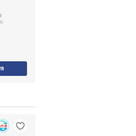
月
心
情