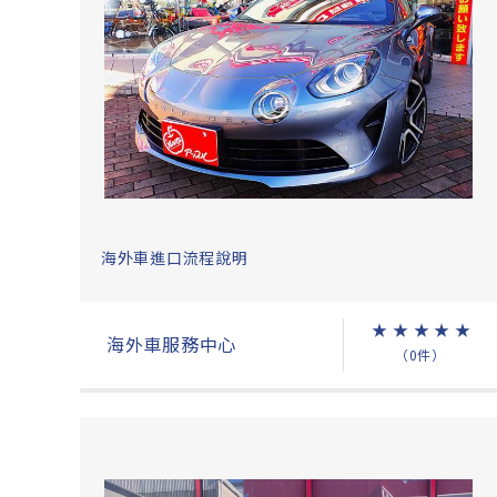
海外車進口流程說明
★
★
★
★
★
海外車服務中心
（0件）