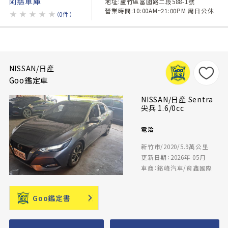
阿慈車庫
地址:蘆竹區富國路二段588-1號
營業時間:10:00AM~21:00PM 周日公休
★
★
★
★
★
（0件）
NISSAN/日產
Goo鑑定車
NISSAN/日產 Sentra
尖兵 1.6/0cc
電洽
新竹市/2020/5.9萬公里
更新日期：2026年 05月
車商：銘峰汽車/育鑫國際
Goo鑑定書