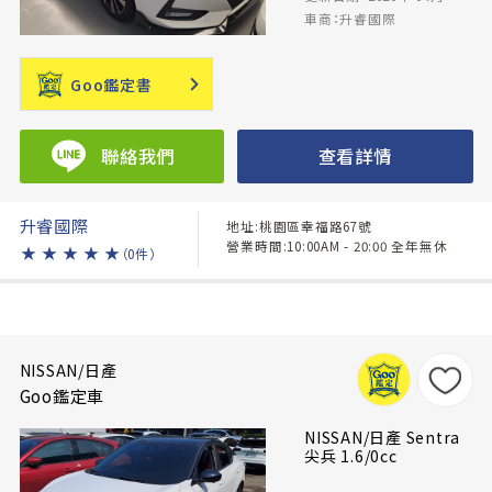
車商：升睿國際
Goo鑑定書
聯絡我們
查看詳情
升睿國際
地址:桃園區幸福路67號
營業時間:10:00AM - 20:00 全年無休
★
★
★
★
★
（0件）
NISSAN/日產
Goo鑑定車
NISSAN/日產 Sentra
尖兵 1.6/0cc