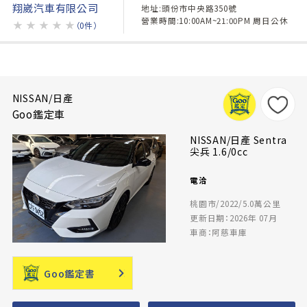
翔崴汽車有限公司
地址:頭份市中央路350號
營業時間:10:00AM~21:00PM 周日公休
★
★
★
★
★
（0件）
NISSAN/日產
Goo鑑定車
NISSAN/日產 Sentra
尖兵 1.6/0cc
電洽
桃園市/2022/5.0萬公里
更新日期：2026年 07月
車商：阿慈車庫
Goo鑑定書