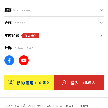
服務
支援中心
服務條款
Businesses
合作
什麼是Goo鑑定？
聯絡我們
免責聲明
Partner
車商加盟
合作夥伴
找好車
隱私權政策
加入我們
社群
Follow us on
廣告合作
找好店
團隊
找海外車
車訊網
消費者評價
台灣優良中古車商大獎
預約鑑定
登入
由此進入
由此進入
保固
收費服務
COPYRIGHT© CARNEWSNET CO.,LTD. ALL RIGHT RESERVED.