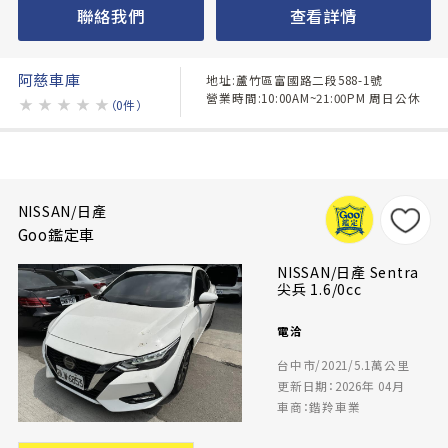
聯絡我們
查看詳情
阿慈車庫
地址:蘆竹區富國路二段588-1號
營業時間:10:00AM~21:00PM 周日公休
★
★
★
★
★
（0件）
NISSAN/日產
Goo鑑定車
NISSAN/日產 Sentra
尖兵 1.6/0cc
電洽
台中市/2021/5.1萬公里
更新日期：2026年 04月
車商：鍇羚車業