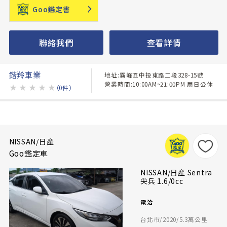
Goo鑑定書
聯絡我們
查看詳情
鍇羚車業
地址:霧峰區中投東路二段328-15號
營業時間:10:00AM~21:00PM 周日公休
★
★
★
★
★
（0件）
NISSAN/日產
Goo鑑定車
NISSAN/日產 Sentra
尖兵 1.6/0cc
電洽
台北市/2020/5.3萬公里