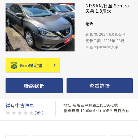
NISSAN/日產 Sentra
尖兵 1.8/0cc
電洽
新北市/2017/6.0萬公里
更新日期：2026年 08月
車商：祥有中古汽車
Goo鑑定書
聯絡我們
查看詳情
祥有中古汽車
地址:新店區中興路二段186-1號
營業時間:10:00AM~21:00PM 周日公休
★
★
★
★
★
（0件）