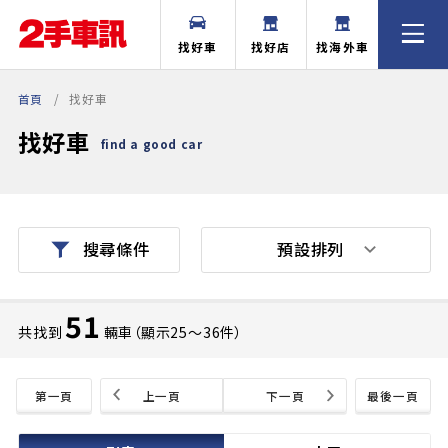
找好車
找好店
找海外車
首頁
找好車
找好車
find a good car
預設排列
搜尋條件
51
共找到
輛車（顯示25〜36件）
第一頁
上一頁
下一頁
最後一頁