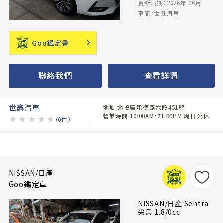
更新日期：2026年 06月
車商：世鑫汽車
Goo鑑定書
聯絡我們
查看詳情
世鑫汽車
地址:北投區承德路六段451號
營業時間:10:00AM~21:00PM 周日公休
★
★
★
★
★
（0件）
NISSAN/日產
Goo鑑定車
NISSAN/日產 Sentra
尖兵 1.8/0cc