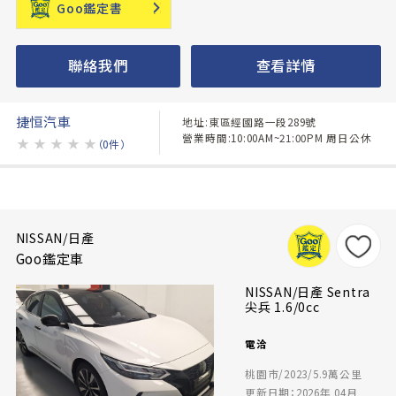
Goo鑑定書
聯絡我們
查看詳情
捷恒汽車
地址:東區經國路一段289號
營業時間:10:00AM~21:00PM 周日公休
★
★
★
★
★
（0件）
NISSAN/日產
Goo鑑定車
NISSAN/日產 Sentra
尖兵 1.6/0cc
電洽
桃園市/2023/5.9萬公里
更新日期：2026年 04月