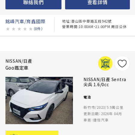
聯絡我們
查看詳情
銘峰汽車/育鑫國際
地址:香山區中華路五段942號
營業時間:10:00AM~21:00PM 周日公休
★
★
★
★
★
（0件）
NISSAN/日產
Goo鑑定車
NISSAN/日產 Sentra
尖兵 1.6/0cc
電洽
新竹市/2023/5.9萬公里
更新日期：2026年 04月
車商：捷恒汽車