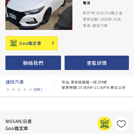
電洽
新竹市/2021/6.0萬公里
更新日期：2026年 05月
車商：捷恒汽車
Goo鑑定書
聯絡我們
查看詳情
捷恒汽車
地址:東區經國路一段289號
營業時間:10:00AM~21:00PM 周日公休
★
★
★
★
★
（0件）
NISSAN/日產
Goo鑑定車