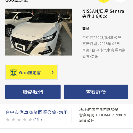
NISSAN/日產 Sentra
尖兵 1.6/0cc
電洽
台中市/2023/5.4萬公里
更新日期：2026年 03月
車商：台中市汽車商業同業
公會-勿用
Goo鑑定書
聯絡我們
查看詳情
地址:西區三民西路52號
台中市汽車商業同業公會-勿用
營業時間:10:00AM~21:00PM
★
★
★
★
★
（0件）
周日公休