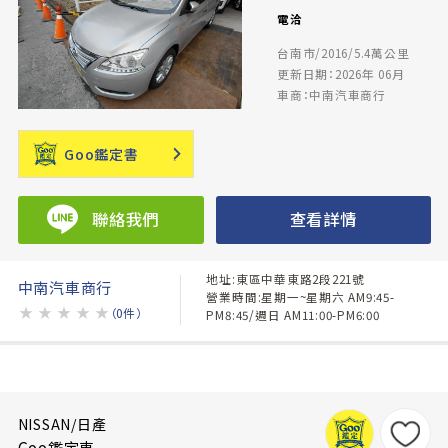
電洽
台南市/2016/5.4萬公里
更新日期：2026年 06月
車商：中南汽車商行
Goo鑑定書
聯絡我們
查看詳情
地址:東區中華東路2段221號
中南汽車商行
營業時間:星期一~星期六 AM9:45-
★
★
★
★
★
（0件）
PM8:45/週日 AM11:00-PM6:00
NISSAN/日產
Goo鑑定車