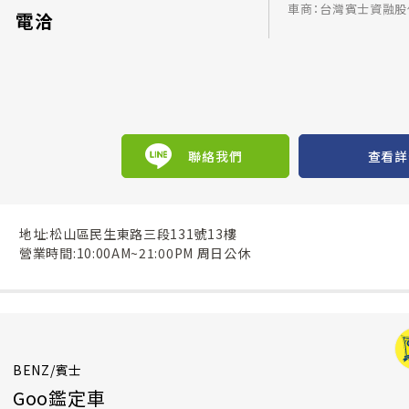
車商：台灣賓士資融股
電洽
聯絡我們
查看詳
地址:松山區民生東路三段131號13樓
營業時間:10:00AM~21:00PM 周日公休
BENZ/賓士
Goo鑑定車