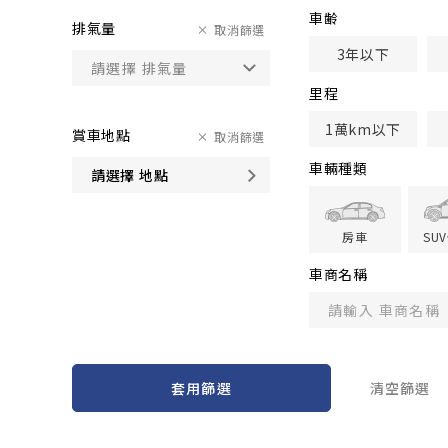
車齢
排氣量
取消篩選
3年以下
里程
1萬km以下
賞車地點
取消篩選
車輛種類
請選擇 地點
房車
SU
車商名稱
套用篩選
清空篩選