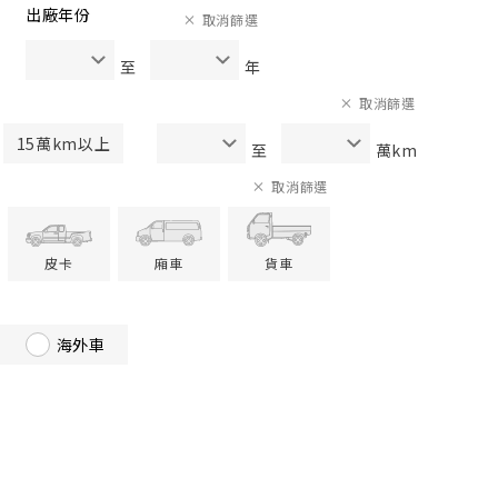
出廠年份
取消篩選
至
年
取消篩選
15萬km以上
至
萬km
取消篩選
皮卡
廂車
貨車
海外車