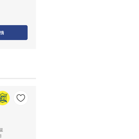
情
公里
月