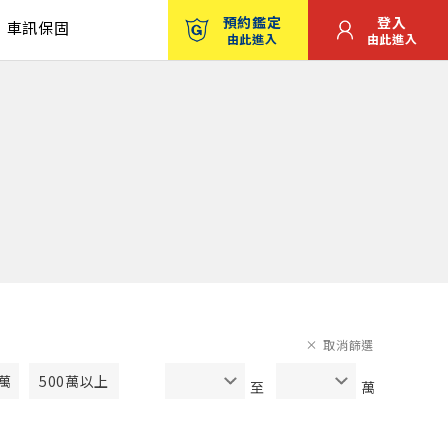
預約鑑定
登入
車訊保固
由此進入
由此進入
取消篩選
0萬
500萬以上
至
萬