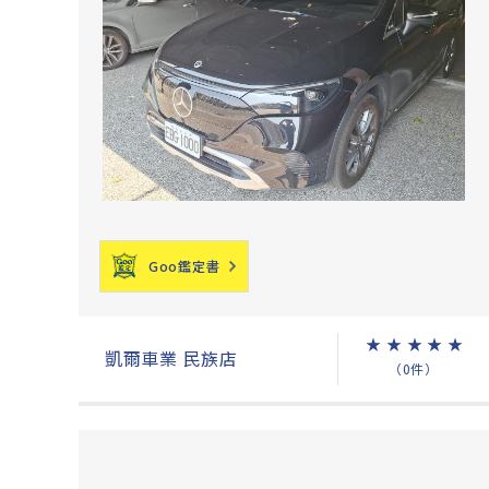
Goo鑑定書
★
★
★
★
★
凱爾車業 民族店
（0件）