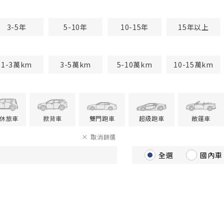
3-5年
5-10年
10-15年
15年以上
1-3萬km
3-5萬km
5-10萬km
10-15萬km
V休旅車
掀背車
雙門跑車
超級跑車
敞篷車
取消篩選
全選
國內車