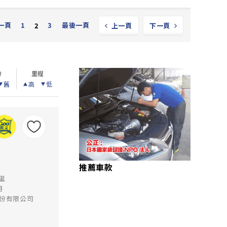
一頁
1
3
最後一頁
2
上一頁
下一頁
齡
里程
舊
高
低
推薦車款
公里
月
份有限公司