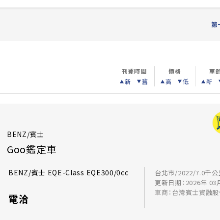
第
刊登時間
價格
車
新
舊
高
低
新
BENZ/賓士
Goo鑑定車
BENZ/賓士 EQE-Class EQE300/0cc
台北市/2022/7.0千
更新日期：2026年 03
車商：台灣賓士資融股
電洽