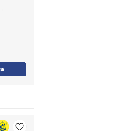
公里
月
店
情