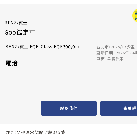
BENZ/賓士
Goo鑑定車
BENZ/賓士 EQE-Class EQE300/0cc
台北市/2025/17公里
更新日期：2026年 04
車商：皇賓汽車
電洽
聯絡我們
查看詳
地址:北投區承德路七段375號