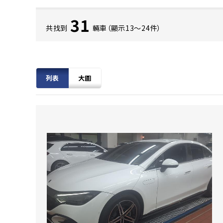
31
共找到
輛車（顯示13〜24件）
列表
大圖