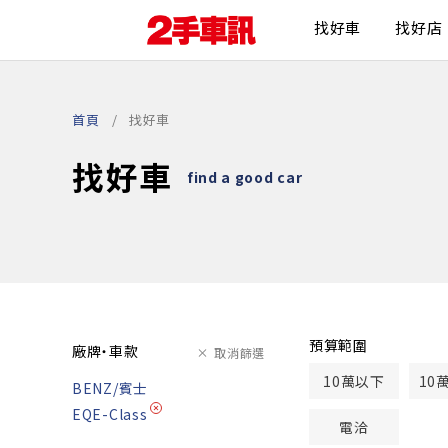
找好車
找好店
首頁
找好車
找好車
find a good car
預算範圍
廠牌・車款
取消篩選
10萬以下
10
BENZ/賓士
EQE-Class
電洽