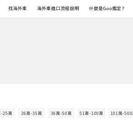
找海外車
海外車進口流程說明
什麼是Goo鑑定？
萬-25萬
26萬-35萬
36萬-50萬
51萬-100萬
101萬-50