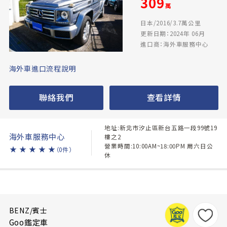
309
萬
日本/2016/3.7萬公里
更新日期：2024年 06月
進口商：海外車服務中心
海外車進口流程說明
聯絡我們
查看詳情
地址:新北市汐止區新台五路一段99號19
海外車服務中心
樓之2
營業時間:10:00AM~18:00PM 周六日公
★
★
★
★
★
（0件）
休
BENZ/賓士
Goo鑑定車