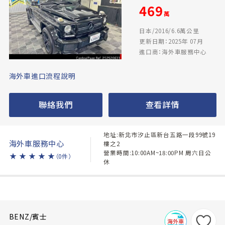
469
萬
日本/2016/6.6萬公里
更新日期：2025年 07月
進口商：海外車服務中心
海外車進口流程說明
聯絡我們
查看詳情
地址:新北市汐止區新台五路一段99號19
海外車服務中心
樓之2
營業時間:10:00AM~18:00PM 周六日公
★
★
★
★
★
（0件）
休
BENZ/賓士