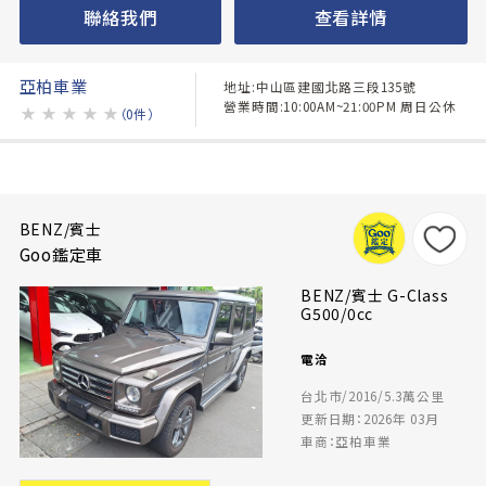
聯絡我們
查看詳情
亞柏車業
地址:中山區建國北路三段135號
營業時間:10:00AM~21:00PM 周日公休
★
★
★
★
★
（0件）
BENZ/賓士
Goo鑑定車
BENZ/賓士 G-Class
G500/0cc
電洽
台北市/2016/5.3萬公里
更新日期：2026年 03月
車商：亞柏車業