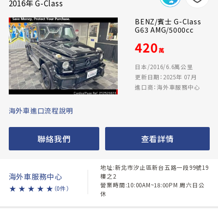
2016年 G-Class
BENZ/賓士 G-Class
G63 AMG/5000cc
420
萬
日本/2016/6.6萬公里
更新日期：2025年 07月
進口商：海外車服務中心
海外車進口流程說明
聯絡我們
查看詳情
地址:新北市汐止區新台五路一段99號19
海外車服務中心
樓之2
營業時間:10:00AM~18:00PM 周六日公
★
★
★
★
★
（0件）
休