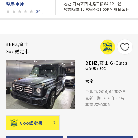
隆馬車庫
地址:西屯區西屯路三段84-12-1號
營業時間:10:00AM~21:00PM 周日公休
★
★
★
★
★
（0件）
BENZ/賓士
Goo鑑定車
BENZ/賓士 G-Class
G500/0cc
電洽
台北市/2016/6.1萬公里
更新日期：2026年 05月
車商：亞柏車業
Goo鑑定書