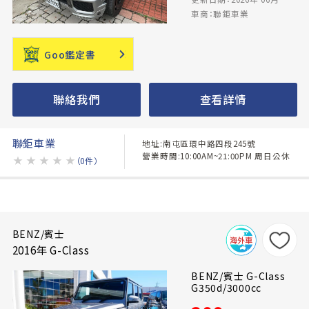
車商：聯鉅車業
Goo鑑定書
聯絡我們
查看詳情
聯鉅車業
地址:南屯區環中路四段245號
營業時間:10:00AM~21:00PM 周日公休
★
★
★
★
★
（0件）
BENZ/賓士
2016年 G-Class
BENZ/賓士 G-Class
G350d/3000cc