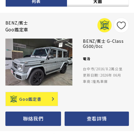
列表
大圖
BENZ/賓士
Goo鑑定車
BENZ/賓士 G-Class
G500/0cc
電洽
台中市/2016/8.2萬公里
更新日期：2026年 06月
車商：隆馬車庫
Goo鑑定書
聯絡我們
查看詳情