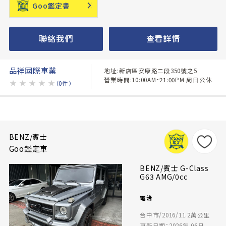
Goo鑑定書
聯絡我們
查看詳情
品祥國際車業
地址:新店區安康路二段350號之5
營業時間:10:00AM~21:00PM 周日公休
★
★
★
★
★
（0件）
BENZ/賓士
Goo鑑定車
BENZ/賓士 G-Class
G63 AMG/0cc
電洽
台中市/2016/11.2萬公里
更新日期：2026年 06月