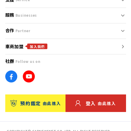
服務
支援中心
服務條款
Businesses
合作
什麼是Goo鑑定？
聯絡我們
免責聲明
Partner
車商加盟
合作夥伴
找好車
隱私權政策
加入我們
社群
Follow us on
廣告合作
找好店
團隊
找海外車
車訊網
消費者評價
台灣優良中古車商大獎
預約鑑定
登入
由此進入
由此進入
保固
收費服務