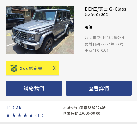
BENZ/賓士 G-Class
G350d/0cc
電洽
台北市/2016/3.2萬公里
更新日期：2026年 07月
車商：TC CAR
Goo鑑定書
聯絡我們
查看詳情
TC CAR
地址:松山區塔悠路324號
營業時間:10:00-08:00
★
★
★
★
★
（0件）