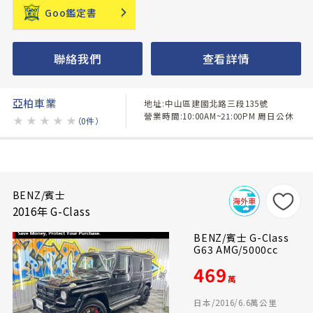
Goo鑑定書
聯絡我們
查看詳情
亞柏車業
地址:中山區建國北路三段135號
營業時間:10:00AM~21:00PM 周日公休
★
★
★
★
★
（0件）
BENZ/賓士
2016年 G-Class
BENZ/賓士 G-Class
G63 AMG/5000cc
469
萬
日本/2016/6.6萬公里