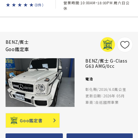
營業時間:10:00AM~18:00PM 周六日公
★
★
★
★
★
（0件）
休
BENZ/賓士
Goo鑑定車
BENZ/賓士 G-Class
G63 AMG/0cc
電洽
彰化縣/2016/6.0萬公里
更新日期：2026年 05月
車商：合巡國際車業
Goo鑑定書