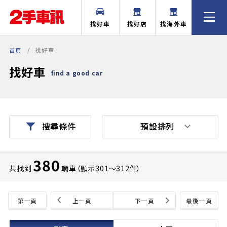
找好車
找好店
找海外車
首頁
找好車
找好車
find a good car
預設排列
搜尋條件
380
共找到
輛車（顯示301〜312件）
第一頁
上一頁
下一頁
最後一頁