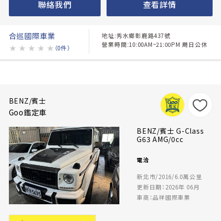
聯絡我們
查看詳情
合巡國際車業
地址:秀水鄉彰鹿路437號
營業時間:10:00AM~21:00PM 周日公休
★
★
★
★
★
（0件）
BENZ/賓士
Goo鑑定車
BENZ/賓士 G-Class
G63 AMG/0cc
電洽
新北市/2016/6.0萬公里
更新日期：2026年 06月
車商：品祥國際車業