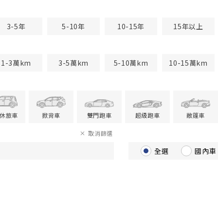
3-5年
5-10年
10-15年
15年以上
1-3萬km
3-5萬km
5-10萬km
10-15萬km
V休旅車
掀背車
雙門跑車
超級跑車
敞篷車
取消篩選
全選
國內車