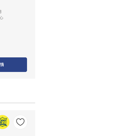
月
心
情