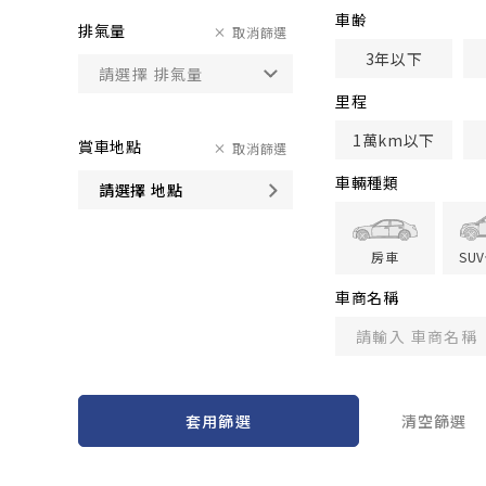
車齢
排氣量
取消篩選
3年以下
里程
1萬km以下
賞車地點
取消篩選
車輛種類
請選擇 地點
房車
SU
車商名稱
套用篩選
清空篩選