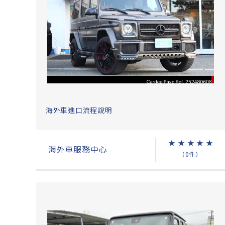
海外車進口流程說明
★
★
★
★
★
海外車服務中心
（0件）