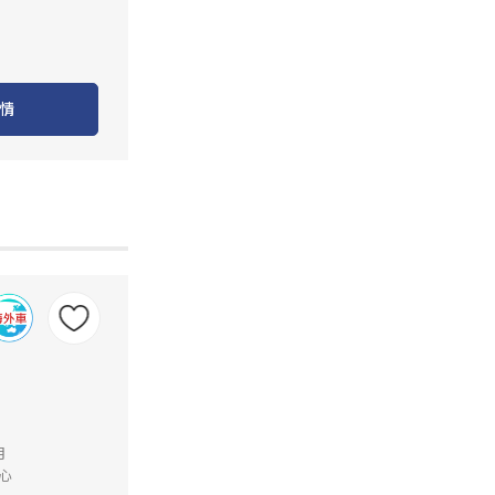
情
月
心