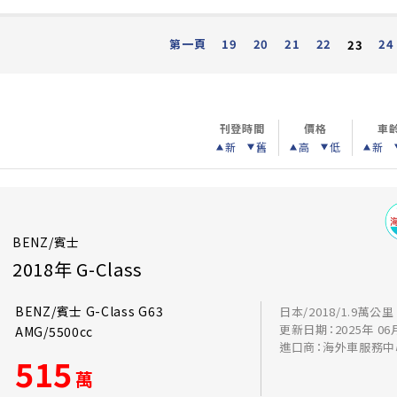
第一頁
19
20
21
22
24
23
刊登時間
價格
車
新
舊
高
低
新
BENZ/賓士
2018年 G-Class
BENZ/賓士 G-Class G63
日本/2018/1.9萬公里
更新日期：2025年 06
AMG/5500cc
進口商：海外車服務中
515
萬