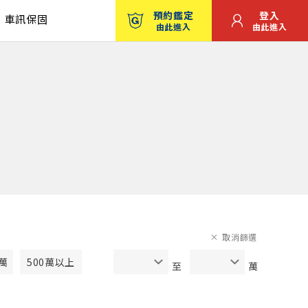
預約鑑定
登入
車訊保固
由此進入
由此進入
取消篩選
0萬
500萬以上
至
萬