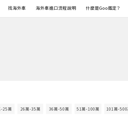
找海外車
海外車進口流程說明
什麼是Goo鑑定？
萬-25萬
26萬-35萬
36萬-50萬
51萬-100萬
101萬-50