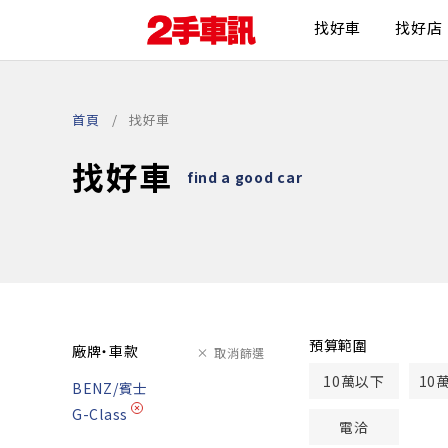
找好車
找好店
首頁
找好車
找好車
find a good car
預算範圍
廠牌・車款
取消篩選
10萬以下
10
BENZ/賓士
G-Class
電洽