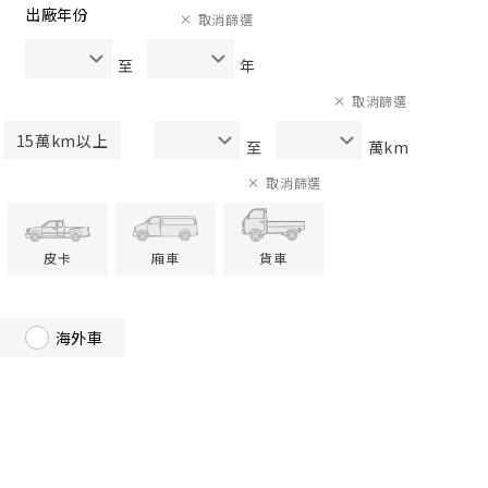
出廠年份
取消篩選
至
年
取消篩選
15萬km以上
至
萬km
取消篩選
皮卡
廂車
貨車
海外車