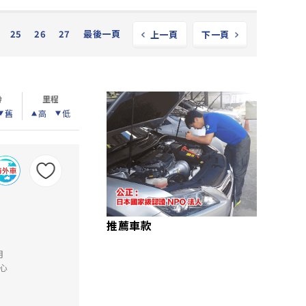
25
26
27
最後一頁
上一頁
下一頁
齡
里程
舊
高
低
推薦車款
月
心