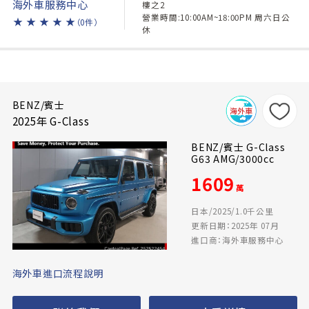
海外車服務中心
樓之2
營業時間:10:00AM~18:00PM 周六日公
★
★
★
★
★
（0件）
休
BENZ/賓士
2025年 G-Class
BENZ/賓士 G-Class
G63 AMG/3000cc
1609
萬
日本/2025/1.0千公里
更新日期：2025年 07月
進口商：海外車服務中心
海外車進口流程說明