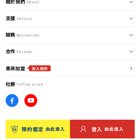
關於我們
About
支援
刊登規範
Service
服務
支援中心
服務條款
Businesses
合作
什麼是Goo鑑定？
聯絡我們
免責聲明
Partner
車商加盟
合作夥伴
找好車
隱私權政策
加入我們
社群
Follow us on
廣告合作
找好店
團隊
找海外車
車訊網
消費者評價
台灣優良中古車商大獎
預約鑑定
登入
由此進入
由此進入
保固