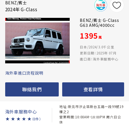
BENZ/賓士
2024年 G-Class
BENZ/賓士 G-Class
G63 AMG/4000cc
1395
萬
日本/2024/3.0千公里
更新日期：2025年 07月
進口商：海外車服務中心
海外車進口流程說明
聯絡我們
查看詳情
地址:新北市汐止區新台五路一段99號19
海外車服務中心
樓之2
營業時間:10:00AM~18:00PM 周六日公
★
★
★
★
★
（0件）
休