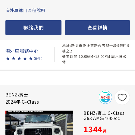
海外車進口流程說明
聯絡我們
查看詳情
地址:新北市汐止區新台五路一段99號19
海外車服務中心
樓之2
營業時間:10:00AM~18:00PM 周六日公
★
★
★
★
★
（0件）
休
BENZ/賓士
2024年 G-Class
BENZ/賓士 G-Class
G63 AMG/4000cc
1344
萬