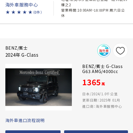
海外車服務中心
樓之2
營業時間:10:00AM~18:00PM 周六日公
★
★
★
★
★
（0件）
休
BENZ/賓士
2024年 G-Class
BENZ/賓士 G-Class
G63 AMG/4000cc
1365
萬
日本/2024/1.0千公里
更新日期：2025年 01月
進口商：海外車服務中心
海外車進口流程說明