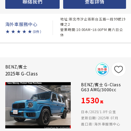
聯絡我們
查看詳情
地址:新北市汐止區新台五路一段99號19
海外車服務中心
樓之2
營業時間:10:00AM~18:00PM 周六日公
★
★
★
★
★
（0件）
休
BENZ/賓士
2025年 G-Class
BENZ/賓士 G-Class
G63 AMG/3000cc
1530
萬
日本/2025/1.0千公里
更新日期：2025年 07月
進口商：海外車服務中心