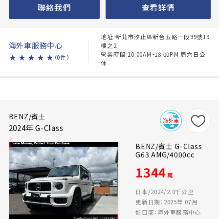
聯絡我們
查看詳情
地址:新北市汐止區新台五路一段99號19
海外車服務中心
樓之2
營業時間:10:00AM~18:00PM 周六日公
★
★
★
★
★
（0件）
休
BENZ/賓士
2024年 G-Class
BENZ/賓士 G-Class
G63 AMG/4000cc
1344
萬
日本/2024/2.0千公里
更新日期：2025年 07月
進口商：海外車服務中心