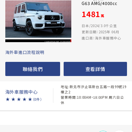
G63 AMG/4000cc
1481
萬
日本/2024/3.0千公里
更新日期：2025年 06月
進口商：海外車服務中心
海外車進口流程說明
聯絡我們
查看詳情
地址:新北市汐止區新台五路一段99號19
海外車服務中心
樓之2
營業時間:10:00AM~18:00PM 周六日公
★
★
★
★
★
（0件）
休