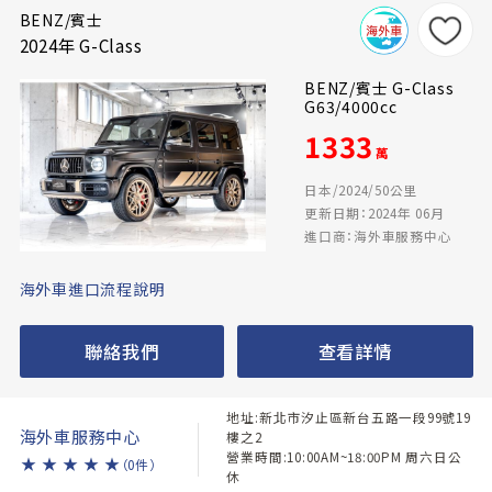
BENZ/賓士
2024年 G-Class
BENZ/賓士 G-Class
G63/4000cc
1333
萬
日本/2024/50公里
更新日期：2024年 06月
進口商：海外車服務中心
海外車進口流程說明
聯絡我們
查看詳情
地址:新北市汐止區新台五路一段99號19
海外車服務中心
樓之2
營業時間:10:00AM~18:00PM 周六日公
★
★
★
★
★
（0件）
休