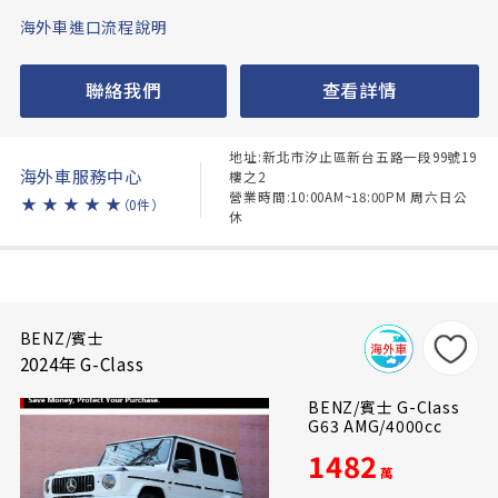
海外車進口流程說明
聯絡我們
查看詳情
地址:新北市汐止區新台五路一段99號19
海外車服務中心
樓之2
營業時間:10:00AM~18:00PM 周六日公
★
★
★
★
★
（0件）
休
BENZ/賓士
2024年 G-Class
BENZ/賓士 G-Class
G63 AMG/4000cc
1482
萬