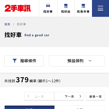
找好車
找好店
找海外車
首頁
找好車
找好車
find a good car
預設排列
搜尋條件
379
共找到
輛車（顯示1〜12件）
上一頁
下一頁
最後一頁