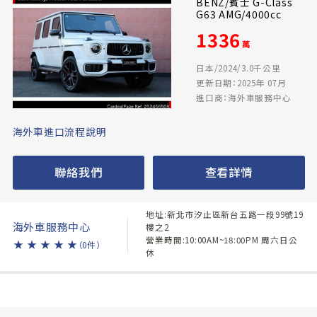
BENZ/賓士 G-Class
G63 AMG/4000cc
1336
萬
日本/2024/3.0千公里
更新日期：2025年 07月
進口商：海外車服務中心
海外車進口流程說明
聯絡我們
查看詳情
地址:新北市汐止區新台五路一段99號19
海外車服務中心
樓之2
營業時間:10:00AM~18:00PM 周六日公
★
★
★
★
★
（0件）
休