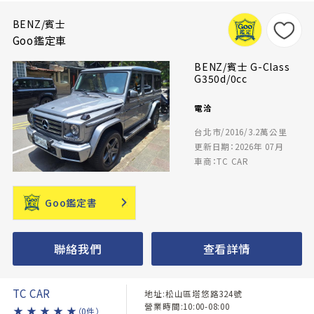
BENZ/賓士
Goo鑑定車
BENZ/賓士 G-Class
G350d/0cc
電洽
台北市/2016/3.2萬公里
更新日期：2026年 07月
車商：TC CAR
Goo鑑定書
聯絡我們
查看詳情
TC CAR
地址:松山區塔悠路324號
營業時間:10:00-08:00
★
★
★
★
★
（0件）