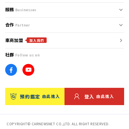
服務
支援中心
服務條款
Businesses
合作
什麼是Goo鑑定？
聯絡我們
免責聲明
Partner
車商加盟
合作夥伴
找好車
隱私權政策
加入我們
社群
Follow us on
廣告合作
找好店
團隊
找海外車
車訊網
消費者評價
台灣優良中古車商大獎
預約鑑定
登入
由此進入
由此進入
保固
收費服務
COPYRIGHT© CARNEWSNET CO.,LTD. ALL RIGHT RESERVED.