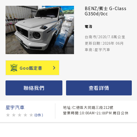
BENZ/賓士 G-Class
G350d/0cc
電洽
台南市/2020/7.8萬公里
更新日期：2026年 06月
車商：星宇汽車
Goo鑑定書
聯絡我們
查看詳情
星宇汽車
地址:仁德區大同路三段212號
營業時間:10:00AM~21:00PM 周日公休
★
★
★
★
★
（0件）