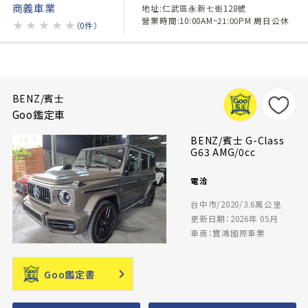
商義車業
地址:仁武區永新七街128號
營業時間:10:00AM~21:00PM 周日公休
★
★
★
★
★
（0件）
BENZ/賓士
Goo鑑定車
BENZ/賓士 G-Class
G63 AMG/0cc
電洽
台中市/2020/3.6萬公里
更新日期：2026年 05月
車商：寶鴻國際車業
Goo鑑定書