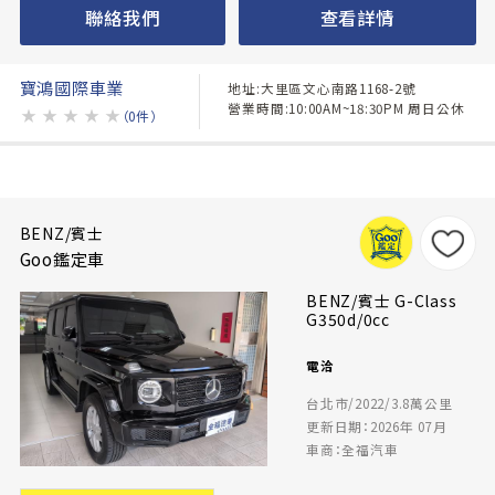
聯絡我們
查看詳情
寶鴻國際車業
地址:大里區文心南路1168-2號
營業時間:10:00AM~18:30PM 周日公休
★
★
★
★
★
（0件）
BENZ/賓士
Goo鑑定車
BENZ/賓士 G-Class
G350d/0cc
電洽
台北市/2022/3.8萬公里
更新日期：2026年 07月
車商：全福汽車