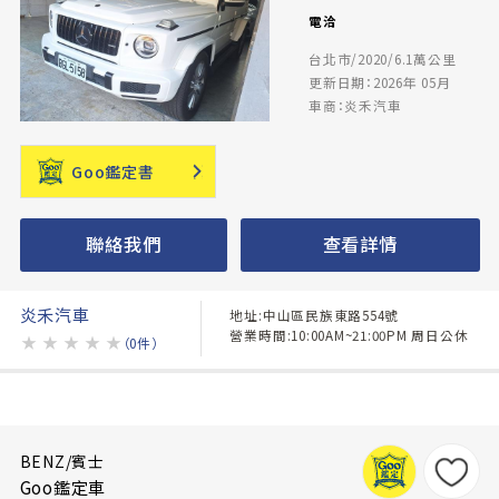
電洽
台北市/2020/6.1萬公里
更新日期：2026年 05月
車商：炎禾汽車
Goo鑑定書
聯絡我們
查看詳情
炎禾汽車
地址:中山區民族東路554號
營業時間:10:00AM~21:00PM 周日公休
★
★
★
★
★
（0件）
BENZ/賓士
Goo鑑定車