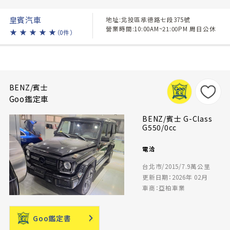
皇賓汽車
地址:北投區承德路七段375號
營業時間:10:00AM~21:00PM 周日公休
★
★
★
★
★
（0件）
BENZ/賓士
Goo鑑定車
BENZ/賓士 G-Class
G550/0cc
電洽
台北市/2015/7.9萬公里
更新日期：2026年 02月
車商：亞柏車業
Goo鑑定書