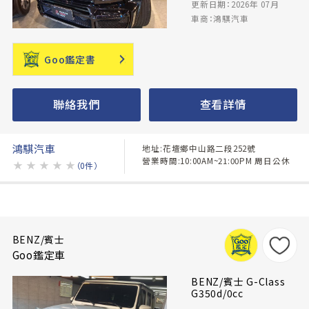
更新日期：2026年 07月
車商：鴻騏汽車
Goo鑑定書
聯絡我們
查看詳情
鴻騏汽車
地址:花壇鄉中山路二段252號
營業時間:10:00AM~21:00PM 周日公休
★
★
★
★
★
（0件）
BENZ/賓士
Goo鑑定車
BENZ/賓士 G-Class
G350d/0cc