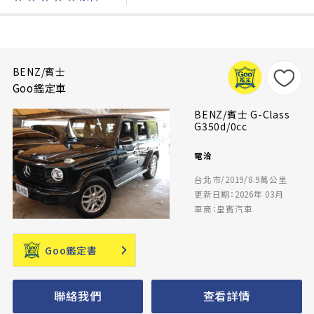
BENZ/賓士
Goo鑑定車
BENZ/賓士 G-Class
G350d/0cc
電洽
台北市/2019/8.9萬公里
更新日期：2026年 03月
車商：皇賓汽車
Goo鑑定書
聯絡我們
查看詳情