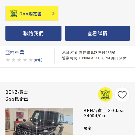
Goo鑑定書
聯絡我們
查看詳情
亞柏車業
地址:中山區建國北路三段135號
營業時間:10:00AM~21:00PM 周日公休
★
★
★
★
★
（0件）
BENZ/賓士
Goo鑑定車
BENZ/賓士 G-Class
G400d/0cc
電洽