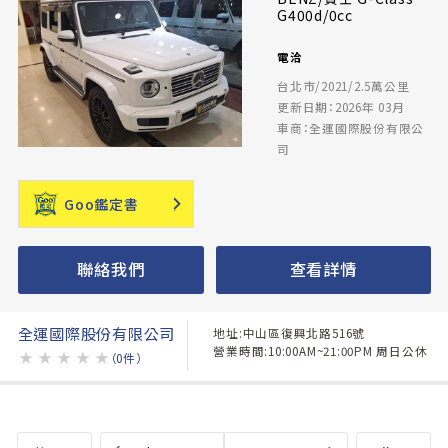
G400d/0cc
電洽
台北市/2021/2.5萬公里
更新日期：2026年 03月
車商：全運國際股份有限公
司
Goo鑑定書
聯絡我們
查看詳情
全運國際股份有限公司
地址:中山區復興北路516號
營業時間:10:00AM~21:00PM 周日公休
★
★
★
★
★
（0件）