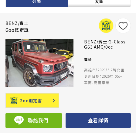
列表
大圖
BENZ/賓士
Goo鑑定車
BENZ/賓士 G-Class
G63 AMG/0cc
電洽
高雄市/2020/5.2萬公里
更新日期：2026年 05月
車商：商義車業
Goo鑑定書
聯絡我們
查看詳情