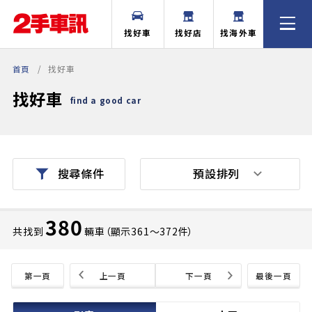
找好車
找好店
找海外車
首頁
找好車
找好車
find a good car
預設排列
搜尋條件
380
共找到
輛車（顯示361〜372件）
第一頁
上一頁
下一頁
最後一頁