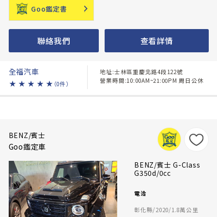
Goo鑑定書
聯絡我們
查看詳情
全福汽車
地址:士林區重慶北路4段122號
營業時間:10:00AM~21:00PM 周日公休
★
★
★
★
★
（0件）
BENZ/賓士
Goo鑑定車
BENZ/賓士 G-Class
G350d/0cc
電洽
彰化縣/2020/1.8萬公里