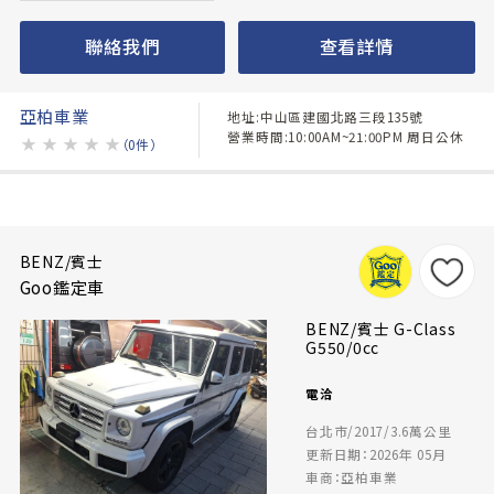
聯絡我們
查看詳情
亞柏車業
地址:中山區建國北路三段135號
營業時間:10:00AM~21:00PM 周日公休
★
★
★
★
★
（0件）
BENZ/賓士
Goo鑑定車
BENZ/賓士 G-Class
G550/0cc
電洽
台北市/2017/3.6萬公里
更新日期：2026年 05月
車商：亞柏車業