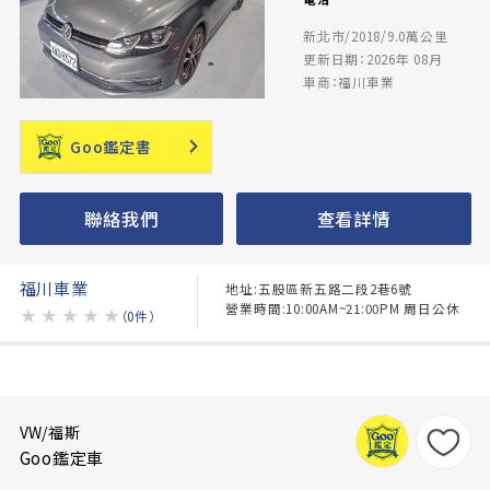
新北市/2018/9.0萬公里
更新日期：2026年 08月
車商：福川車業
Goo鑑定書
聯絡我們
查看詳情
福川車業
地址:五股區新五路二段2巷6號
營業時間:10:00AM~21:00PM 周日公休
★
★
★
★
★
（0件）
VW/福斯
Goo鑑定車