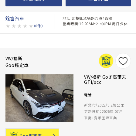
銓富汽車
地址:北投區承德路六段483號
營業時間:10:00AM~21:00PM 周日公休
★
★
★
★
★
（0件）
VW/福斯
Goo鑑定車
VW/福斯 Golf 高爾夫
GTI/0cc
電洽
新北市/2022/9.2萬公里
更新日期：2026年 07月
車商：宥禾國際車業
Goo鑑定書