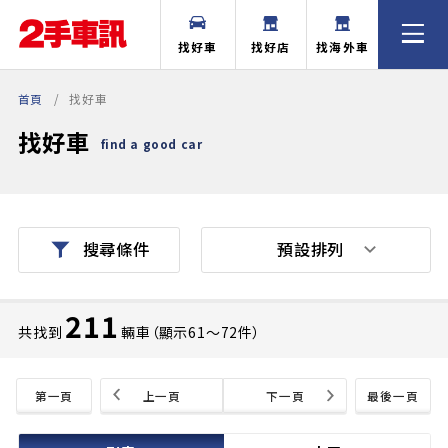
找好車
找好店
找海外車
首頁
找好車
找好車
find a good car
預設排列
搜尋條件
211
共找到
輛車（顯示61〜72件）
第一頁
上一頁
下一頁
最後一頁