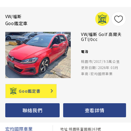
VW/福斯
Goo鑑定車
VW/福斯 Golf 高爾夫
GTI/0cc
電洽
桃園市/2017/9.5萬公里
更新日期：2026年 03月
車商：宏均國際車業
Goo鑑定書
聯絡我們
查看詳情
宏均國際車業
地址:桃園區富國路163號