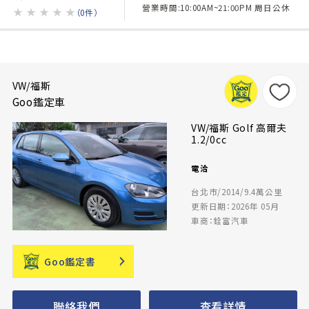
營業時間:10:00AM~21:00PM 周日公休
★
★
★
★
★
（0件）
VW/福斯
Goo鑑定車
VW/福斯 Golf 高爾夫
1.2/0cc
電洽
台北市/2014/9.4萬公里
更新日期：2026年 05月
車商：銓富汽車
Goo鑑定書
聯絡我們
查看詳情