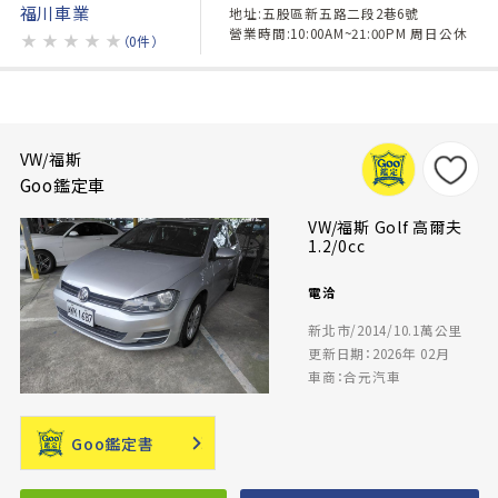
福川車業
地址:五股區新五路二段2巷6號
營業時間:10:00AM~21:00PM 周日公休
★
★
★
★
★
（0件）
VW/福斯
Goo鑑定車
VW/福斯 Golf 高爾夫
1.2/0cc
電洽
新北市/2014/10.1萬公里
更新日期：2026年 02月
車商：合元汽車
Goo鑑定書