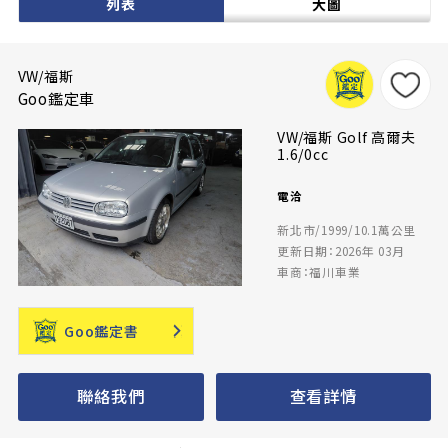
列表
大圖
VW/福斯
Goo鑑定車
VW/福斯 Golf 高爾夫
1.6/0cc
電洽
新北市/1999/10.1萬公里
更新日期：2026年 03月
車商：福川車業
Goo鑑定書
聯絡我們
查看詳情