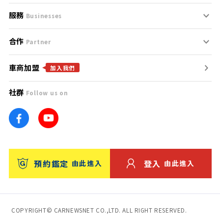
服務
支援中心
服務條款
Businesses
合作
什麼是Goo鑑定？
聯絡我們
免責聲明
Partner
車商加盟
合作夥伴
找好車
隱私權政策
加入我們
社群
Follow us on
廣告合作
找好店
團隊
找海外車
車訊網
消費者評價
台灣優良中古車商大獎
預約鑑定
登入
由此進入
由此進入
保固
收費服務
COPYRIGHT© CARNEWSNET CO.,LTD. ALL RIGHT RESERVED.