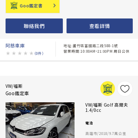
Goo鑑定書
聯絡我們
查看詳情
阿慈車庫
地址:蘆竹區富國路二段588-1號
營業時間:10:00AM~21:00PM 周日公休
★
★
★
★
★
（0件）
VW/福斯
Goo鑑定車
VW/福斯 Golf 高爾夫
1.4/0cc
電洽
高雄市/2018/9.7萬公里