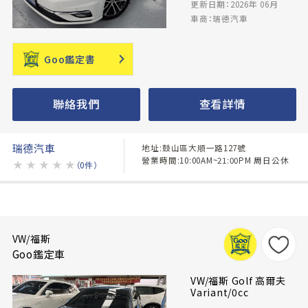
更新日期：2026年 06月
車商：瑞德汽車
Goo鑑定書
聯絡我們
查看詳情
瑞德汽車
地址:鼓山區大順一路127號
營業時間:10:00AM~21:00PM 周日公休
★
★
★
★
★
（0件）
VW/福斯
Goo鑑定車
VW/福斯 Golf 高爾夫
Variant/0cc