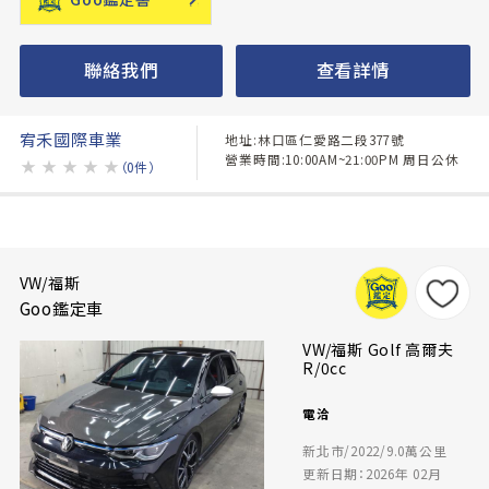
聯絡我們
查看詳情
宥禾國際車業
地址:林口區仁愛路二段377號
營業時間:10:00AM~21:00PM 周日公休
★
★
★
★
★
（0件）
VW/福斯
Goo鑑定車
VW/福斯 Golf 高爾夫
R/0cc
電洽
新北市/2022/9.0萬公里
更新日期：2026年 02月