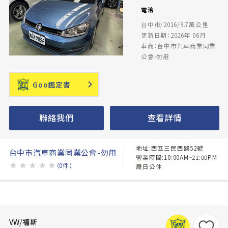
電洽
台中市/2016/9.7萬公里
更新日期：2026年 06月
車商：台中市汽車商業同業
公會-勿用
Goo鑑定書
聯絡我們
查看詳情
地址:西區三民西路52號
台中市汽車商業同業公會-勿用
營業時間:10:00AM~21:00PM
★
★
★
★
★
（0件）
周日公休
VW/福斯