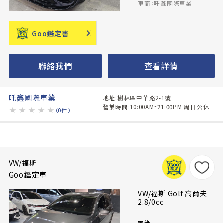
車商：吒鑫國際車業
Goo鑑定書
聯絡我們
查看詳情
吒鑫國際車業
地址:樹林區中華路2-1號
營業時間:10:00AM~21:00PM 周日公休
★
★
★
★
★
（0件）
VW/福斯
Goo鑑定車
VW/福斯 Golf 高爾夫
2.8/0cc
電洽