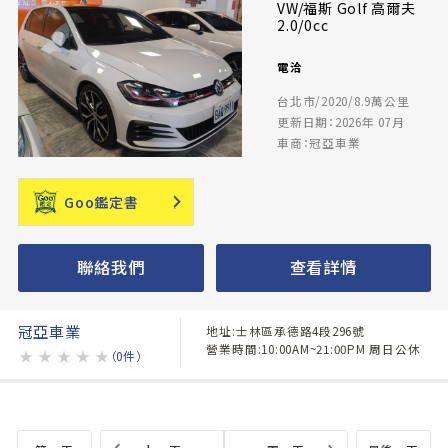
VW/福斯 Golf 高爾夫
2.0/0cc
電洽
台北市/2020/8.9萬公里
更新日期：2026年 07月
車商：冠亞車業
Goo鑑定書
聯絡我們
查看詳情
冠亞車業
地址:士林區承德路4段296號
營業時間:10:00AM~21:00PM 周日公休
★
★
★
★
★
（0件）