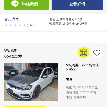
聯絡我們
查看詳情
合元汽車
地址:土城區青雲路316號
營業時間:10:00AM~19:00PM
★
★
★
★
★
（0件）
VW/福斯
Goo鑑定車
VW/福斯 Golf 高爾夫
R/0cc
電洽
桃園市/2019/9.8萬公里
更新日期：2026年 05月
車商：阿慈車庫