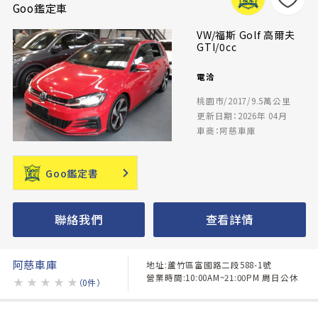
Goo鑑定車
VW/福斯 Golf 高爾夫
GTI/0cc
電洽
桃園市/2017/9.5萬公里
更新日期：2026年 04月
車商：阿慈車庫
Goo鑑定書
聯絡我們
查看詳情
阿慈車庫
地址:蘆竹區富國路二段588-1號
營業時間:10:00AM~21:00PM 周日公休
★
★
★
★
★
（0件）