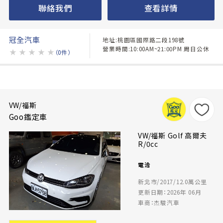
聯絡我們
查看詳情
冠全汽車
地址:桃園區國際路二段198號
營業時間:10:00AM~21:00PM 周日公休
★
★
★
★
★
（0件）
VW/福斯
Goo鑑定車
VW/福斯 Golf 高爾夫
R/0cc
電洽
新北市/2017/12.0萬公里
更新日期：2026年 06月
車商：杰駿汽車