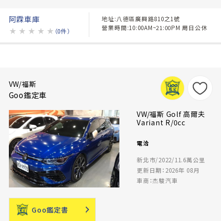
阿霖車庫
地址:八德區廣興路810之1號
營業時間:10:00AM~21:00PM 周日公休
★
★
★
★
★
（0件）
VW/福斯
Goo鑑定車
VW/福斯 Golf 高爾夫
Variant R/0cc
電洽
新北市/2022/11.6萬公里
更新日期：2026年 08月
車商：杰駿汽車
Goo鑑定書