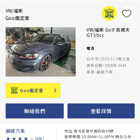
VW/福斯
Goo鑑定車
VW/福斯 Golf 高爾夫
GTI/0cc
電洽
台中市/2019/11.9萬公里
更新日期：2026年 06月
車商：展峻汽車
Goo鑑定書
聯絡我們
查看詳情
展峻汽車
地址:南屯區環中路四段69號
營業時間:10:00AM~21:00PM 周日公休
★
★
★
★
★
（0件）