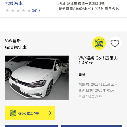
捷誠汽車
地址:汐止區福德一路293-3號
營業時間:10:00AM~21:00PM 周日公休
★
★
★
★
★
（0件）
VW/福斯
Goo鑑定車
VW/福斯 Golf 高爾夫
1.4/0cc
電洽
桃園市/2019/12.1萬公里
更新日期：2026年 05月
車商：冠全汽車
Goo鑑定書