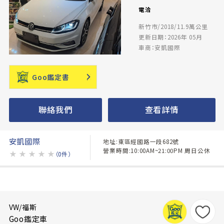
電洽
新竹市/2018/11.9萬公里
更新日期：2026年 05月
車商：安凱國際
Goo鑑定書
聯絡我們
查看詳情
安凱國際
地址:東區經國路一段682號
營業時間:10:00AM~21:00PM 周日公休
★
★
★
★
★
（0件）
VW/福斯
Goo鑑定車