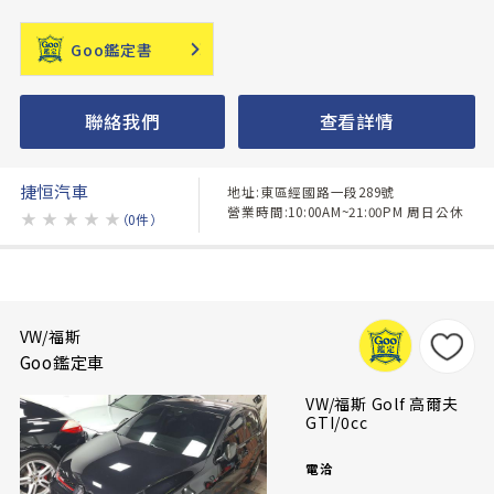
Goo鑑定書
聯絡我們
查看詳情
捷恒汽車
地址:東區經國路一段289號
營業時間:10:00AM~21:00PM 周日公休
★
★
★
★
★
（0件）
VW/福斯
Goo鑑定車
VW/福斯 Golf 高爾夫
GTI/0cc
電洽