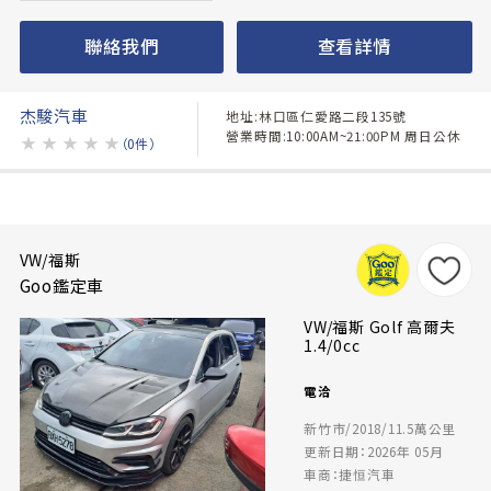
聯絡我們
查看詳情
杰駿汽車
地址:林口區仁愛路二段135號
營業時間:10:00AM~21:00PM 周日公休
★
★
★
★
★
（0件）
VW/福斯
Goo鑑定車
VW/福斯 Golf 高爾夫
1.4/0cc
電洽
新竹市/2018/11.5萬公里
更新日期：2026年 05月
車商：捷恒汽車