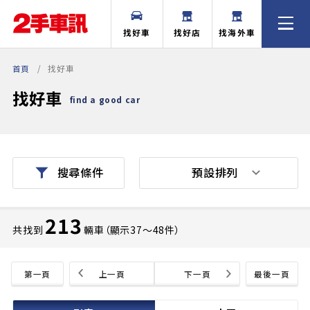
找好車
找好店
找海外車
首頁
找好車
找好車
find a good car
預設排列
搜尋條件
213
共找到
輛車（顯示37〜48件）
第一頁
上一頁
下一頁
最後一頁