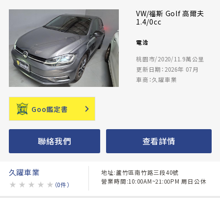
VW/福斯 Golf 高爾夫
1.4/0cc
電洽
桃園市/2020/11.9萬公里
更新日期：2026年 07月
車商：久躍車業
Goo鑑定書
聯絡我們
查看詳情
久躍車業
地址:蘆竹區南竹路三段40號
營業時間:10:00AM~21:00PM 周日公休
★
★
★
★
★
（0件）