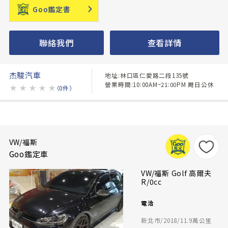
Goo鑑定書
聯絡我們
查看詳情
杰駿汽車
地址:林口區仁愛路二段135號
營業時間:10:00AM~21:00PM 周日公休
★
★
★
★
★
（0件）
VW/福斯
Goo鑑定車
VW/福斯 Golf 高爾夫
R/0cc
電洽
新北市/2018/11.9萬公里