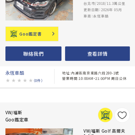
台北市/2018/11.3萬公里
更新日期：2026年 05月
車商：永恆車酷
Goo鑑定書
聯絡我們
查看詳情
永恆車酷
地址:內湖區南京東路六段280-1號
營業時間:10:00AM~21:00PM 周日公休
★
★
★
★
★
（0件）
VW/福斯
Goo鑑定車
VW/福斯 Golf 高爾夫