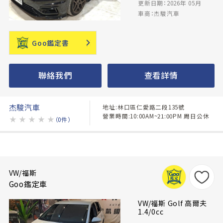
更新日期：2026年 05月
車商：杰駿汽車
Goo鑑定書
聯絡我們
查看詳情
杰駿汽車
地址:林口區仁愛路二段135號
營業時間:10:00AM~21:00PM 周日公休
★
★
★
★
★
（0件）
VW/福斯
Goo鑑定車
VW/福斯 Golf 高爾夫
1.4/0cc