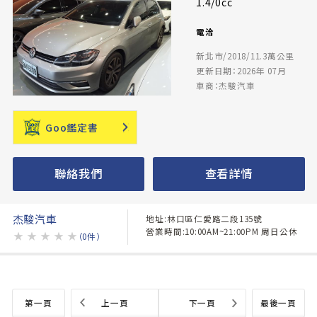
1.4/0cc
電洽
新北市/2018/11.3萬公里
更新日期：2026年 07月
車商：杰駿汽車
Goo鑑定書
聯絡我們
查看詳情
杰駿汽車
地址:林口區仁愛路二段135號
營業時間:10:00AM~21:00PM 周日公休
★
★
★
★
★
（0件）
第一頁
上一頁
下一頁
最後一頁