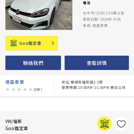
電洽
台中市/2020/13.6萬公里
更新日期：2026年 07月
車商：億嘉車業
Goo鑑定書
聯絡我們
查看詳情
億嘉車業
地址:霧峰區福新路2-2號
營業時間:10:00AM~21:00PM 周日公休
★
★
★
★
★
（0件）
VW/福斯
Goo鑑定車