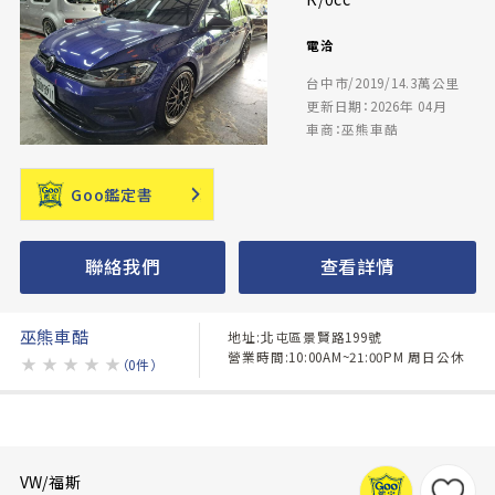
電洽
台中市/2019/14.3萬公里
更新日期：2026年 04月
車商：巫熊車酷
Goo鑑定書
聯絡我們
查看詳情
巫熊車酷
地址:北屯區景賢路199號
營業時間:10:00AM~21:00PM 周日公休
★
★
★
★
★
（0件）
VW/福斯