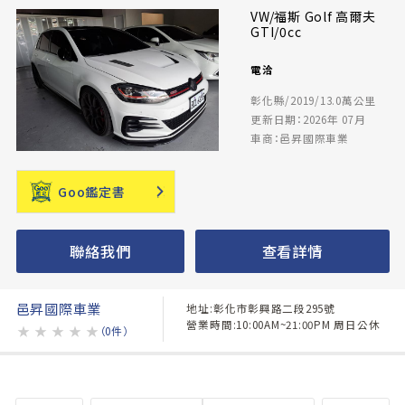
VW/福斯 Golf 高爾夫
GTI/0cc
電洽
彰化縣/2019/13.0萬公里
更新日期：2026年 07月
車商：邑昇國際車業
Goo鑑定書
聯絡我們
查看詳情
邑昇國際車業
地址:彰化市彰興路二段295號
營業時間:10:00AM~21:00PM 周日公休
★
★
★
★
★
（0件）