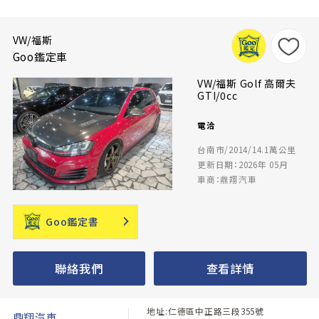
VW/福斯
Goo鑑定車
VW/福斯 Golf 高爾夫
GTI/0cc
電洽
台南市/2014/14.1萬公里
更新日期：2026年 05月
車商：鼎翔汽車
Goo鑑定書
聯絡我們
查看詳情
地址:仁德區中正路三段355號
鼎翔汽車