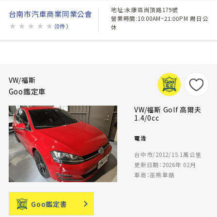
地址:永康區尚頂路179號
台南市汽車商業同業公會
營業時間:10:00AM~21:00PM 周日公
★
★
★
★
★
（0件）
休
VW/福斯
Goo鑑定車
VW/福斯 Golf 高爾夫
1.4/0cc
電洽
台中市/2012/15.1萬公里
更新日期：2026年 02月
車商：巫熊車酷
Goo鑑定書