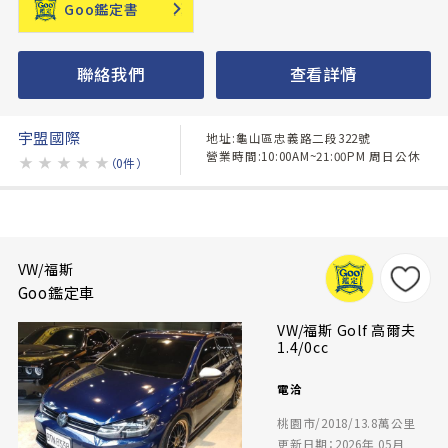
Goo鑑定書
聯絡我們
查看詳情
宇盟國際
地址:龜山區忠義路二段322號
營業時間:10:00AM~21:00PM 周日公休
★
★
★
★
★
（0件）
VW/福斯
Goo鑑定車
VW/福斯 Golf 高爾夫
1.4/0cc
電洽
桃園市/2018/13.8萬公里
更新日期：2026年 05月