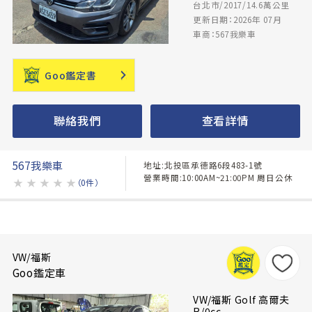
台北市/2017/14.6萬公里
更新日期：2026年 07月
車商：567我樂車
Goo鑑定書
聯絡我們
查看詳情
567我樂車
地址:北投區承德路6段483-1號
營業時間:10:00AM~21:00PM 周日公休
★
★
★
★
★
（0件）
VW/福斯
Goo鑑定車
VW/福斯 Golf 高爾夫
R/0cc