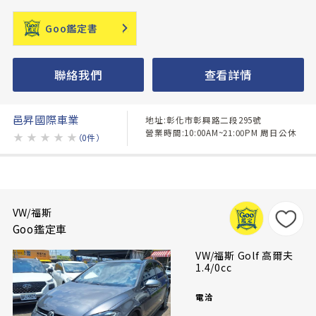
Goo鑑定書
聯絡我們
查看詳情
邑昇國際車業
地址:彰化市彰興路二段295號
營業時間:10:00AM~21:00PM 周日公休
★
★
★
★
★
（0件）
VW/福斯
Goo鑑定車
VW/福斯 Golf 高爾夫
1.4/0cc
電洽