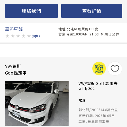
聯絡我們
查看詳情
巫熊車酷
地址:北屯區景賢路199號
營業時間:10:00AM~21:00PM 周日公休
★
★
★
★
★
（0件）
VW/福斯
Goo鑑定車
VW/福斯 Golf 高爾夫
GTI/0cc
電洽
彰化縣/2013/14.8萬公里
更新日期：2026年 05月
車商：邑昇國際車業