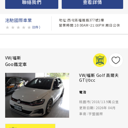
聯絡我們
查看詳情
洺馳國際車業
地址:西屯區福雅路377號1樓
營業時間:10:00AM~21:00PM 周日公休
★
★
★
★
★
（0件）
VW/福斯
Goo鑑定車
VW/福斯 Golf 高爾夫
GTI/0cc
電洽
桃園市/2018/13.9萬公里
更新日期：2026年 04月
車商：宇盟國際