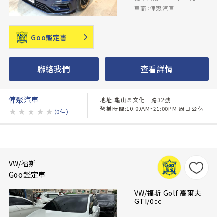
車商：俥聚汽車
Goo鑑定書
聯絡我們
查看詳情
俥聚汽車
地址:龜山區文化一路32號
營業時間:10:00AM~21:00PM 周日公休
★
★
★
★
★
（0件）
VW/福斯
Goo鑑定車
VW/福斯 Golf 高爾夫
GTI/0cc