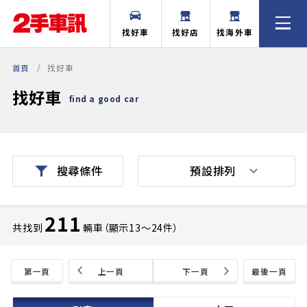
找好車
找好店
找海外車
首頁
找好車
找好車
find a good car
預設排列
搜尋條件
211
共找到
輛車（顯示13〜24件）
第一頁
上一頁
下一頁
最後一頁