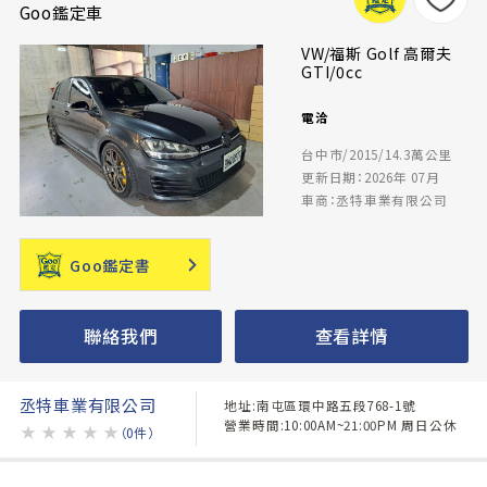
Goo鑑定車
VW/福斯 Golf 高爾夫
GTI/0cc
電洽
台中市/2015/14.3萬公里
更新日期：2026年 07月
車商：丞特車業有限公司
Goo鑑定書
聯絡我們
查看詳情
丞特車業有限公司
地址:南屯區環中路五段768-1號
營業時間:10:00AM~21:00PM 周日公休
★
★
★
★
★
（0件）