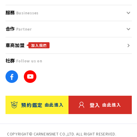
服務
支援中心
服務條款
Businesses
合作
什麼是Goo鑑定？
聯絡我們
免責聲明
Partner
車商加盟
合作夥伴
找好車
隱私權政策
加入我們
社群
Follow us on
廣告合作
找好店
團隊
找海外車
車訊網
消費者評價
台灣優良中古車商大獎
預約鑑定
登入
由此進入
由此進入
保固
收費服務
COPYRIGHT© CARNEWSNET CO.,LTD. ALL RIGHT RESERVED.