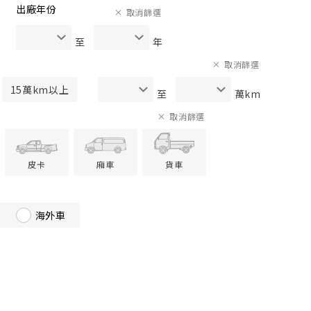
出廠年份
取消篩選
至
年
取消篩選
15萬km以上
至
萬km
取消篩選
皮卡
廂車
貨車
海外車