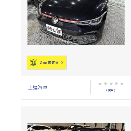
Goo鑑定書
★
★
★
★
★
上達汽車
（0件）