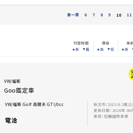
第一頁
6
7
8
9
11
10
刊登時間
價格
車
新
舊
高
低
新
VW/福斯
Goo鑑定車
VW/福斯 Golf 高爾夫 GTI/0cc
新北市/2015/6.3萬
更新日期：2026年 06
車商：冠騰國際車業
電洽