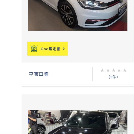
Goo鑑定書
★
★
★
★
★
亨東車業
（0件）