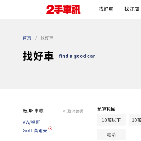
找好車
找好店
首頁
找好車
找好車
find a good car
預算範圍
廠牌・車款
取消篩選
10萬以下
10
VW/福斯
Golf 高爾夫
電洽