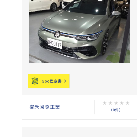
Goo鑑定書
★
★
★
★
★
宥禾國際車業
（0件）