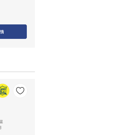
情
公里
月