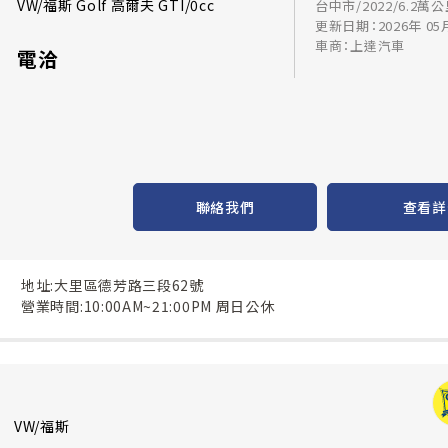
VW/福斯 Golf 高爾夫 GTI/0cc
台中市/2022/6.2萬
更新日期：2026年 05
車商：上達汽車
電洽
聯絡我們
查看詳
地址:大里區德芳路三段62號
營業時間:10:00AM~21:00PM 周日公休
VW/福斯