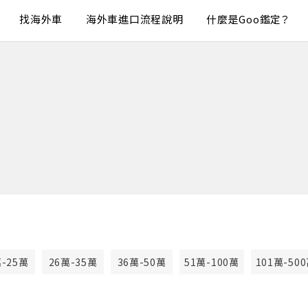
找海外車
海外車進口流程說明
什麼是Goo鑑定？
萬-25萬
26萬-35萬
36萬-50萬
51萬-100萬
101萬-50