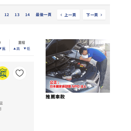
12
13
14
最後一頁
上一頁
下一頁
齡
里程
舊
高
低
推薦車款
公里
月