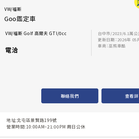
VW/福斯
Goo鑑定車
VW/福斯 Golf 高爾夫 GTI/0cc
台中市/2023/6.1萬
更新日期：2026年 05
車商：巫熊車酷
電洽
聯絡我們
查看詳
地址:北屯區景賢路199號
營業時間:10:00AM~21:00PM 周日公休