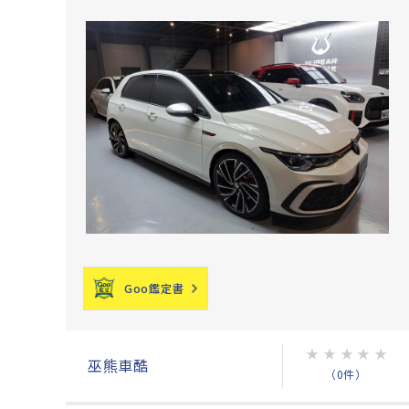
Goo鑑定書
★
★
★
★
★
巫熊車酷
（0件）