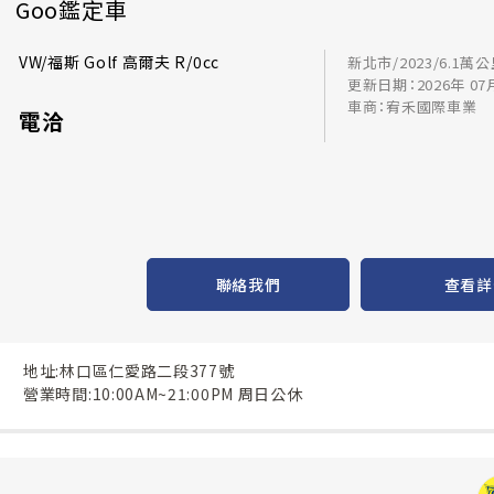
Goo鑑定車
VW/福斯 Golf 高爾夫 R/0cc
新北市/2023/6.1萬
更新日期：2026年 07
車商：宥禾國際車業
電洽
聯絡我們
查看詳
地址:林口區仁愛路二段377號
營業時間:10:00AM~21:00PM 周日公休