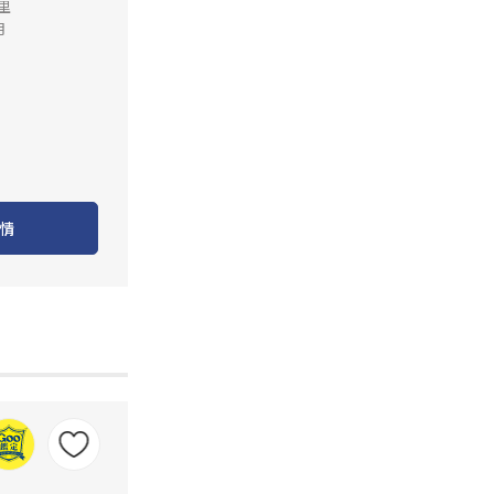
公里
月
情