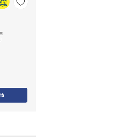
公里
月
情