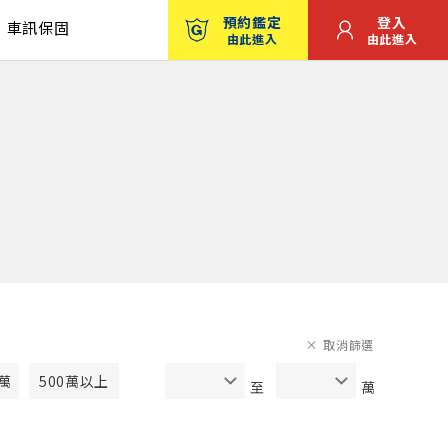
預約鑑定
登入
車訊保固
由此進入
由此進入
取消篩選
0萬
500萬以上
至
萬