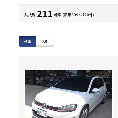
211
共找到
輛車（顯示109〜120件）
列表
大圖