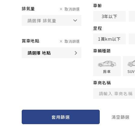
車齢
排氣量
取消篩選
3年以下
里程
1萬km以下
賞車地點
取消篩選
車輛種類
請選擇 地點
房車
SU
車商名稱
套用篩選
清空篩選