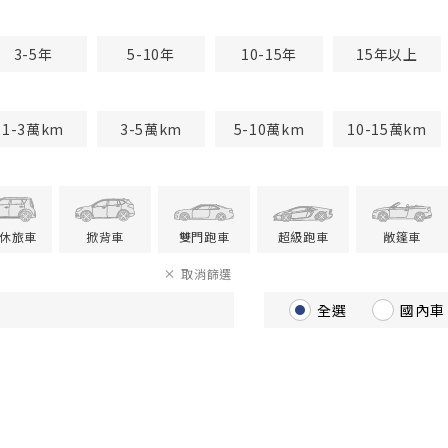
3-5年
5-10年
10-15年
15年以上
1-3萬km
3-5萬km
5-10萬km
10-15萬km
V休旅車
掀背車
雙門跑車
超級跑車
敞篷車
取消篩選
全選
國內車