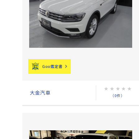
Goo鑑定書
★
★
★
★
★
大金汽車
（0件）