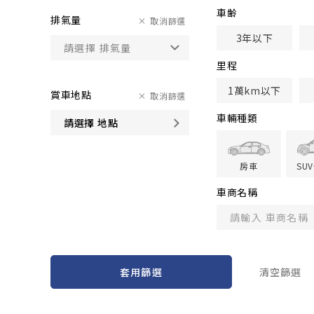
車齢
排氣量
取消篩選
3年以下
里程
1萬km以下
賞車地點
取消篩選
車輛種類
請選擇 地點
房車
SU
車商名稱
套用篩選
清空篩選