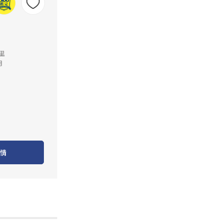
公里
月
情