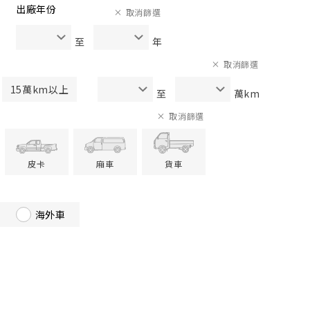
出廠年份
取消篩選
至
年
取消篩選
15萬km以上
至
萬km
取消篩選
皮卡
廂車
貨車
海外車