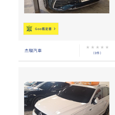
Goo鑑定書
★
★
★
★
★
杰駿汽車
（0件）