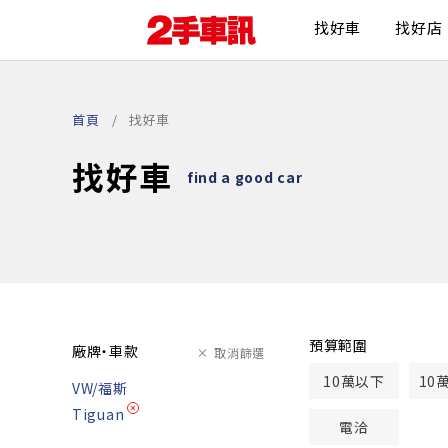
找好車
找好店
首頁
找好車
找好車
find a good car
預算範圍
廠牌・車款
取消篩選
10萬以下
10
VW/福斯
Tiguan
電洽