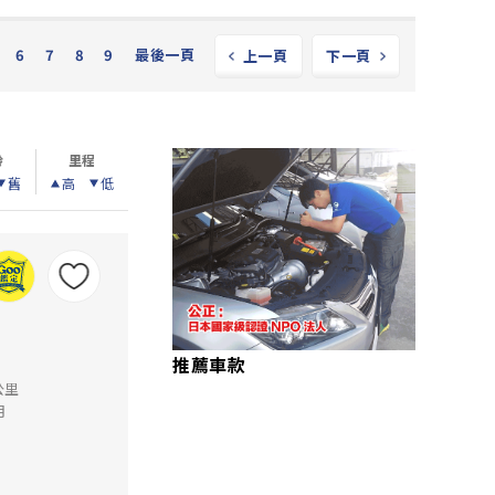
6
7
8
9
最後一頁
上一頁
下一頁
齡
里程
舊
高
低
推薦車款
公里
月