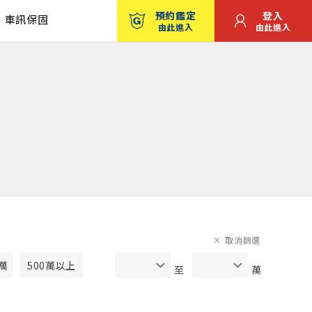
預約鑑定
登入
車訊保固
由此進入
由此進入
取消篩選
0萬
500萬以上
至
萬