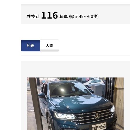
116
共找到
輛車（顯示49〜60件）
列表
大圖