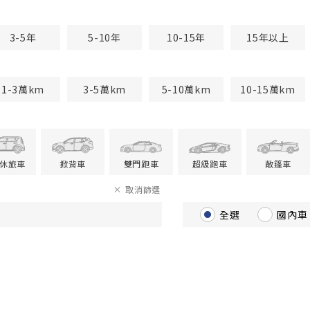
3-5年
5-10年
10-15年
15年以上
1-3萬km
3-5萬km
5-10萬km
10-15萬km
V休旅車
掀背車
雙門跑車
超級跑車
敞篷車
取消篩選
全選
國內車