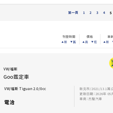
第一頁
1
2
3
4
5
刊登時間
價格
車
新
舊
高
低
新
VW/福斯
Goo鑑定車
VW/福斯 Tiguan 2.0/0cc
新北市/2021/13.1萬
更新日期：2026年 05
車商：杰駿汽車
電洽