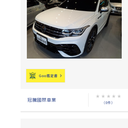
Goo鑑定書
★
★
★
★
★
冠騰國際車業
（0件）