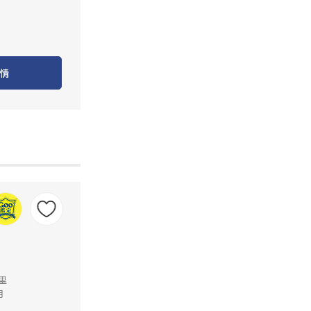
情
公里
月