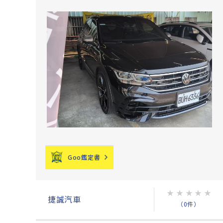
Goo鑑定書
★
★
★
★
★
捷誠汽車
（0件）