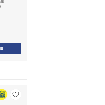
公里
月
情