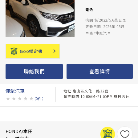
電洽
桃園市/2022/5.6萬公里
更新日期：2026年 05月
車商：俥聚汽車
Goo鑑定書
聯絡我們
查看詳情
俥聚汽車
地址:龜山區文化一路32號
營業時間:10:00AM~21:00PM 周日公休
★
★
★
★
★
（0件）
HONDA/本田