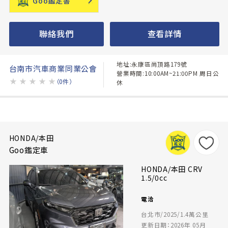
Goo鑑定書
聯絡我們
查看詳情
地址:永康區尚頂路179號
台南市汽車商業同業公會
營業時間:10:00AM~21:00PM 周日公
★
★
★
★
★
（0件）
休
HONDA/本田
Goo鑑定車
HONDA/本田 CRV
1.5/0cc
電洽
台北市/2025/1.4萬公里
更新日期：2026年 05月