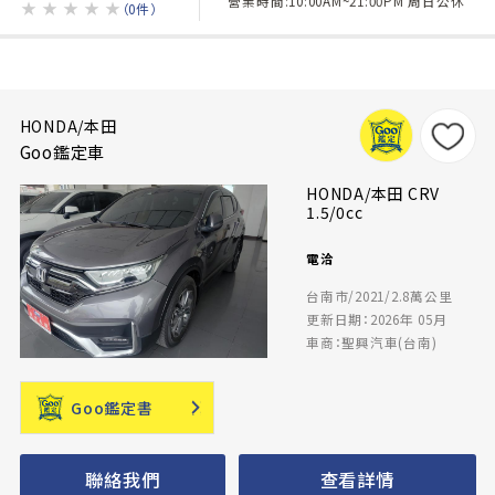
營業時間:10:00AM~21:00PM 周日公休
★
★
★
★
★
（0件）
HONDA/本田
Goo鑑定車
HONDA/本田 CRV
1.5/0cc
電洽
台南市/2021/2.8萬公里
更新日期：2026年 05月
車商：聖興汽車(台南)
Goo鑑定書
聯絡我們
查看詳情