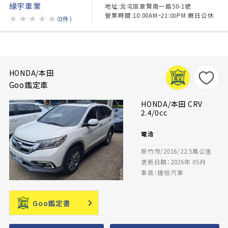
緣宇車業
地址:北屯區景賢南一路50-1號
營業時間:10:00AM~21:00PM 周日公休
★
★
★
★
★
（0件）
HONDA/本田
Goo鑑定車
HONDA/本田 CRV
2.4/0cc
電洽
新竹市/2016/22.5萬公里
更新日期：2026年 05月
車商：捷恒汽車
Goo鑑定書