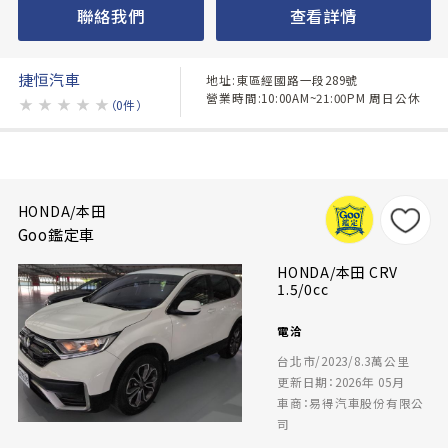
聯絡我們
查看詳情
捷恒汽車
地址:東區經國路一段289號
營業時間:10:00AM~21:00PM 周日公休
★
★
★
★
★
（0件）
HONDA/本田
Goo鑑定車
HONDA/本田 CRV
1.5/0cc
電洽
台北市/2023/8.3萬公里
更新日期：2026年 05月
車商：易得汽車股份有限公
司