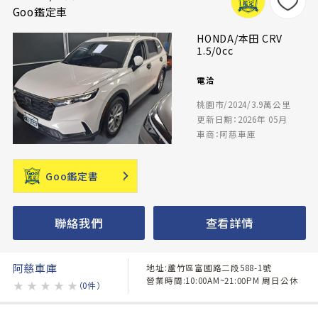
Goo鑑定車
HONDA/本田 CRV
1.5/0cc
電洽
桃園市/2024/3.9萬公里
更新日期：2026年 05月
車商：阿慈車庫
Goo鑑定書
聯絡我們
查看詳情
阿慈車庫
地址:蘆竹區富國路二段588-1號
營業時間:10:00AM~21:00PM 周日公休
★
★
★
★
★
（0件）