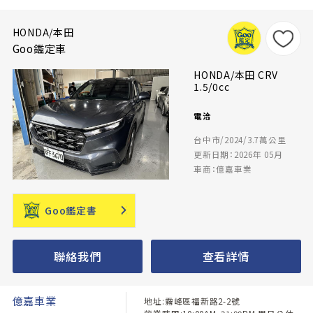
HONDA/本田
Goo鑑定車
HONDA/本田 CRV
1.5/0cc
電洽
台中市/2024/3.7萬公里
更新日期：2026年 05月
車商：億嘉車業
Goo鑑定書
聯絡我們
查看詳情
億嘉車業
地址:霧峰區福新路2-2號