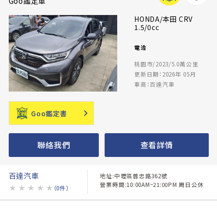
Goo鑑定車
HONDA/本田 CRV
1.5/0cc
電洽
桃園市/2023/5.0萬公里
更新日期：2026年 05月
車商：百達汽車
Goo鑑定書
聯絡我們
查看詳情
百達汽車
地址:中壢區普忠路362號
營業時間:10:00AM~21:00PM 周日公休
★
★
★
★
★
（0件）