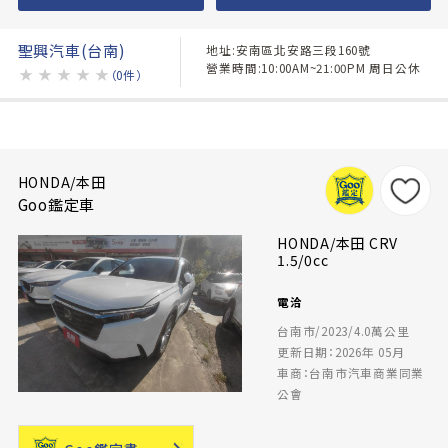
聖興汽車(台南)
地址:安南區北安路三段160號
營業時間:10:00AM~21:00PM 周日公休
★
★
★
★
★
（0件）
HONDA/本田
Goo鑑定車
HONDA/本田 CRV
1.5/0cc
電洽
台南市/2023/4.0萬公里
更新日期：2026年 05月
車商：台南市汽車商業同業
公會