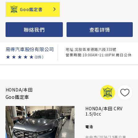
Goo鑑定書
聯絡我們
查看詳情
易得汽車股份有限公司
地址:北投區承德路六段333號
營業時間:10:00AM~21:00PM 周日公休
★
★
★
★
★
（0件）
HONDA/本田
Goo鑑定車
HONDA/本田 CRV
1.5/0cc
電洽
台中市/2024/2.9萬公里