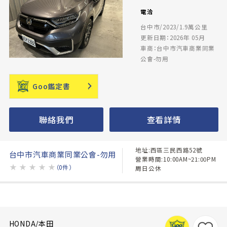
電洽
台中市/2023/1.9萬公里
更新日期：2026年 05月
車商：台中市汽車商業同業
公會-勿用
Goo鑑定書
聯絡我們
查看詳情
地址:西區三民西路52號
台中市汽車商業同業公會-勿用
營業時間:10:00AM~21:00PM
★
★
★
★
★
（0件）
周日公休
HONDA/本田