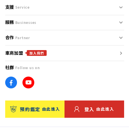
支援
刊登規範
Service
服務
支援中心
服務條款
Businesses
合作
什麼是Goo鑑定？
聯絡我們
免責聲明
Partner
車商加盟
合作夥伴
找好車
隱私權政策
加入我們
社群
Follow us on
廣告合作
找好店
團隊
找海外車
車訊網
消費者評價
台灣優良中古車商大獎
預約鑑定
登入
由此進入
由此進入
保固