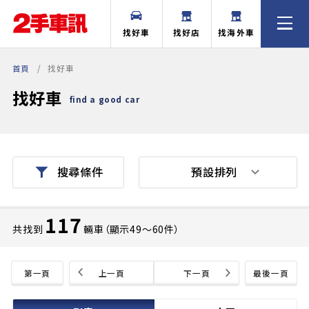
找好車
找好店
找海外車
首頁
找好車
找好車
find a good car
預設排列
搜尋條件
117
共找到
輛車（顯示49〜60件）
第一頁
上一頁
下一頁
最後一頁