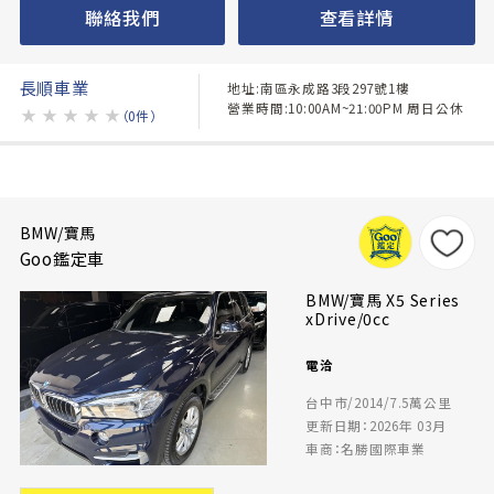
聯絡我們
查看詳情
長順車業
地址:南區永成路3段297號1樓
營業時間:10:00AM~21:00PM 周日公休
★
★
★
★
★
（0件）
BMW/寶馬
Goo鑑定車
BMW/寶馬 X5 Series
xDrive/0cc
電洽
台中市/2014/7.5萬公里
更新日期：2026年 03月
車商：名勝國際車業