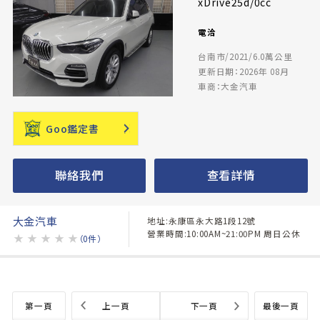
xDrive25d/0cc
電洽
台南市/2021/6.0萬公里
更新日期：2026年 08月
車商：大金汽車
Goo鑑定書
聯絡我們
查看詳情
大金汽車
地址:永康區永大路1段12號
營業時間:10:00AM~21:00PM 周日公休
★
★
★
★
★
（0件）
第一頁
上一頁
下一頁
最後一頁