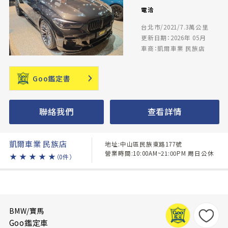
電洽
台北市/2021/7.3萬公里
更新日期：2026年 05月
車商：凱爾車業 民族店
Goo鑑定書
聯絡我們
查看詳情
凱爾車業 民族店
地址:中山區民族東路177號
營業時間:10:00AM~21:00PM 周日公休
★
★
★
★
★
（0件）
BMW/寶馬
Goo鑑定車