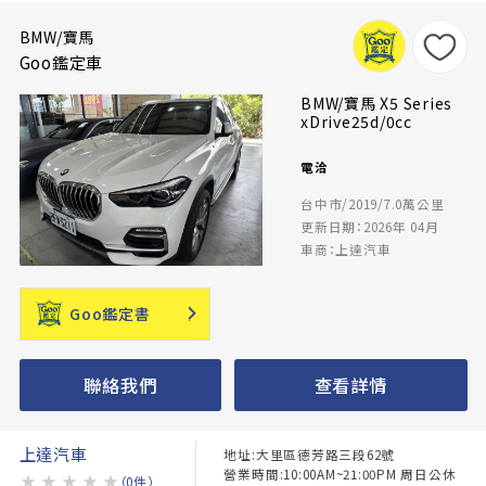
BMW/寶馬
Goo鑑定車
BMW/寶馬 X5 Series
xDrive25d/0cc
電洽
台中市/2019/7.0萬公里
更新日期：2026年 04月
車商：上達汽車
Goo鑑定書
聯絡我們
查看詳情
上達汽車
地址:大里區德芳路三段62號
營業時間:10:00AM~21:00PM 周日公休
★
★
★
★
★
（0件）