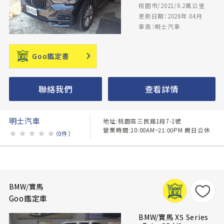
桃園市/2021/6.2萬公里
更新日期：2026年 04月
車商：明士汽車
Goo鑑定書
聯絡我們
查看詳情
明士汽車
地址:桃園區三民路1段7-1號
營業時間:10:00AM~21:00PM 周日公休
★
★
★
★
★
（0件）
BMW/寶馬
Goo鑑定車
BMW/寶馬 X5 Series