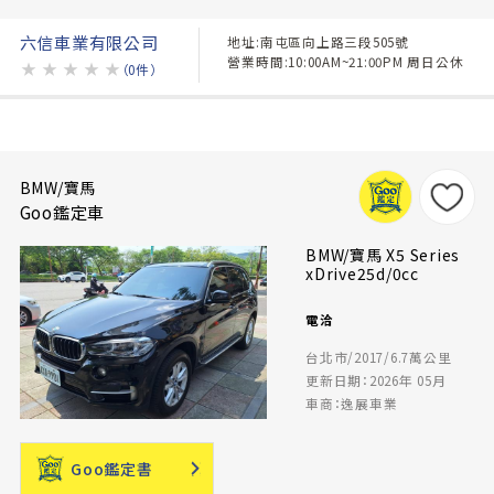
六信車業有限公司
地址:南屯區向上路三段505號
營業時間:10:00AM~21:00PM 周日公休
★
★
★
★
★
（0件）
BMW/寶馬
Goo鑑定車
BMW/寶馬 X5 Series
xDrive25d/0cc
電洽
台北市/2017/6.7萬公里
更新日期：2026年 05月
車商：逸展車業
Goo鑑定書