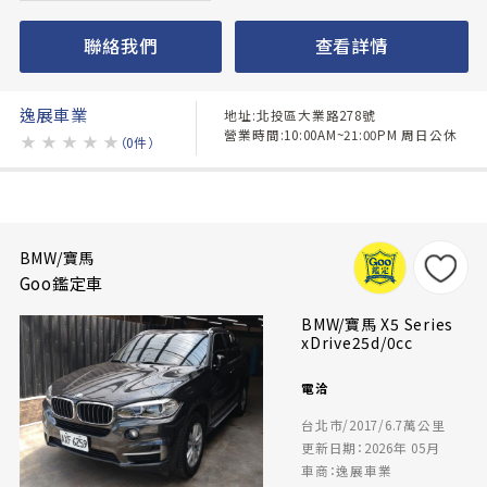
聯絡我們
查看詳情
逸展車業
地址:北投區大業路278號
營業時間:10:00AM~21:00PM 周日公休
★
★
★
★
★
（0件）
BMW/寶馬
Goo鑑定車
BMW/寶馬 X5 Series
xDrive25d/0cc
電洽
台北市/2017/6.7萬公里
更新日期：2026年 05月
車商：逸展車業