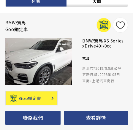
列表
大圖
BMW/寶馬
Goo鑑定車
BMW/寶馬 X5 Series
xDrive40i/0cc
電洽
新北市/2019/8.8萬公里
更新日期：2026年 05月
車商：上湛汽車商行
Goo鑑定書
聯絡我們
查看詳情