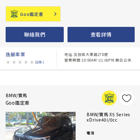
Goo鑑定書
聯絡我們
查看詳情
逸展車業
地址:北投區大業路278號
營業時間:10:00AM~21:00PM 周日公休
★
★
★
★
★
（0件）
BMW/寶馬
Goo鑑定車
BMW/寶馬 X5 Series
xDrive40i/0cc
電洽