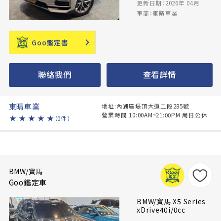
更新日期：2026年 04月
車商：東晴車業
Goo鑑定書
聯絡我們
查看詳情
東晴車業
地址:內湖區堤頂大道二段285號
營業時間:10:00AM~21:00PM 周日公休
★
★
★
★
★
（0件）
BMW/寶馬
Goo鑑定車
BMW/寶馬 X5 Series
xDrive40i/0cc