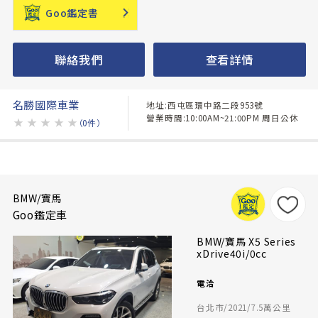
Goo鑑定書
聯絡我們
查看詳情
名勝國際車業
地址:西屯區環中路二段953號
營業時間:10:00AM~21:00PM 周日公休
★
★
★
★
★
（0件）
BMW/寶馬
Goo鑑定車
BMW/寶馬 X5 Series
xDrive40i/0cc
電洽
台北市/2021/7.5萬公里