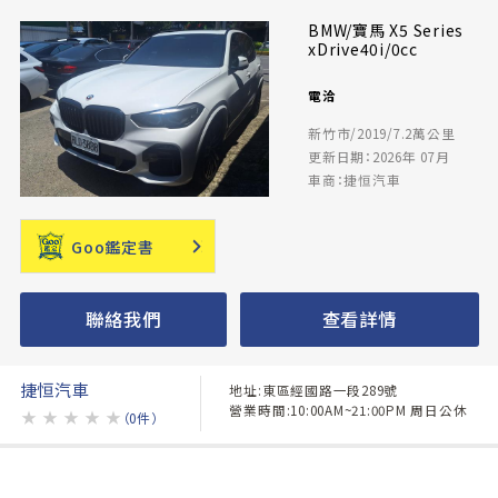
BMW/寶馬 X5 Series
xDrive40i/0cc
電洽
新竹市/2019/7.2萬公里
更新日期：2026年 07月
車商：捷恒汽車
Goo鑑定書
聯絡我們
查看詳情
捷恒汽車
地址:東區經國路一段289號
營業時間:10:00AM~21:00PM 周日公休
★
★
★
★
★
（0件）