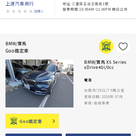
上湛汽車商行
地址:三重區五谷王南街1號
營業時間:10:00AM~21:00PM 周日公休
★
★
★
★
★
（0件）
BMW/寶馬
Goo鑑定車
BMW/寶馬 X5 Series
xDrive40i/0cc
電洽
台南市/2021/7.9萬公里
更新日期：2026年 07月
車商：長順車業
Goo鑑定書