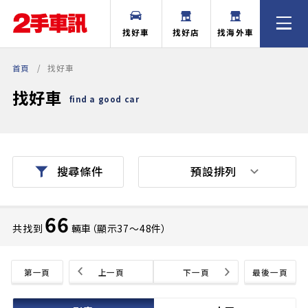
找好車
找好店
找海外車
首頁
找好車
找好車
find a good car
預設排列
搜尋條件
66
共找到
輛車（顯示37〜48件）
第一頁
上一頁
下一頁
最後一頁