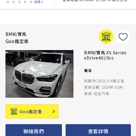
★
★
★
★
★
（0件）
BMW/寶馬
Goo鑑定車
BMW/寶馬 X5 Series
xDrive40i/0cc
電洽
桃園市/2021/9.4萬公里
更新日期：2026年 03月
車商：冠全汽車
Goo鑑定書
聯絡我們
查看詳情