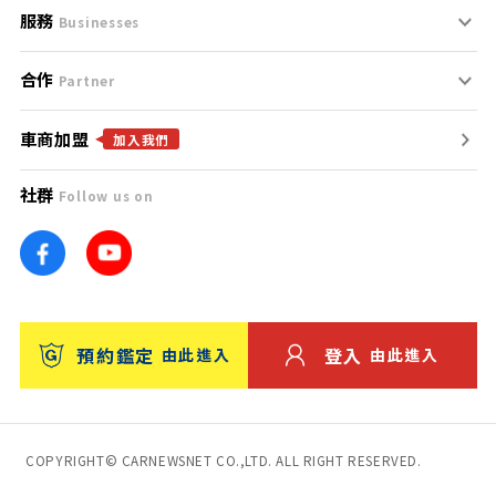
服務
支援中心
服務條款
Businesses
合作
什麼是Goo鑑定？
聯絡我們
免責聲明
Partner
車商加盟
合作夥伴
找好車
隱私權政策
加入我們
社群
Follow us on
廣告合作
找好店
團隊
找海外車
車訊網
消費者評價
台灣優良中古車商大獎
預約鑑定
登入
由此進入
由此進入
保固
收費服務
COPYRIGHT© CARNEWSNET CO.,LTD. ALL RIGHT RESERVED.