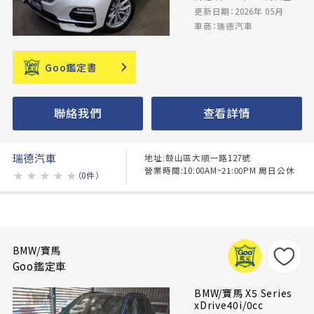
更新日期：2026年 05月
車商：瑞德汽車
Goo鑑定書
聯絡我們
查看詳情
瑞德汽車
地址:鼓山區大順一路127號
營業時間:10:00AM~21:00PM 周日公休
★
★
★
★
★
（0件）
BMW/寶馬
Goo鑑定車
BMW/寶馬 X5 Series
xDrive40i/0cc