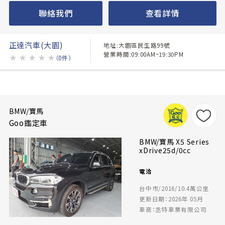
聯絡我們
查看詳情
正達汽車(大園)
地址:大園區民生路99號
營業時間:09:00AM~19:30PM
★
★
★
★
★
（0件）
BMW/寶馬
Goo鑑定車
BMW/寶馬 X5 Series
xDrive25d/0cc
電洽
台中市/2016/10.4萬公里
更新日期：2026年 05月
車商：丞特車業有限公司