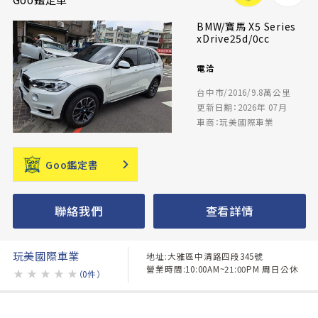
BMW/寶馬 X5 Series
xDrive25d/0cc
電洽
台中市/2016/9.8萬公里
更新日期：2026年 07月
車商：玩美國際車業
Goo鑑定書
聯絡我們
查看詳情
玩美國際車業
地址:大雅區中清路四段345號
營業時間:10:00AM~21:00PM 周日公休
★
★
★
★
★
（0件）