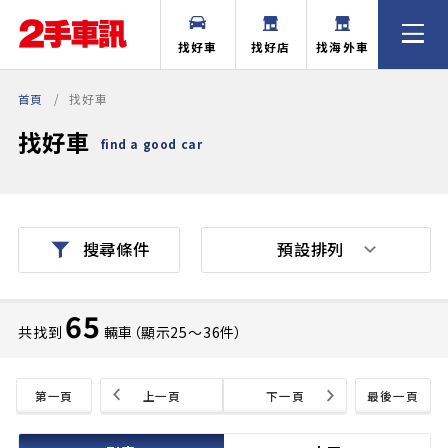
找好車
找好店
找海外車
首頁
找好車
找好車
find a good car
預設排列
搜尋條件
65
共找到
輛車（顯示25〜36件）
第一頁
上一頁
下一頁
最後一頁