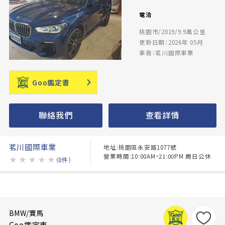
電洽
桃園市/2019/9.9萬公里
更新日期：2026年 05月
車商：茗川國際車業
Goo鑑定書
聯絡我們
查看詳情
茗川國際車業
地址:桃園區永安路1077號
營業時間:10:00AM~21:00PM 周日公休
★
★
★
★
★
（0件）
BMW/寶馬
Goo鑑定車