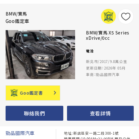
BMW/寶馬
Goo鑑定車
BMW/寶馬 X5 Series
xDrive/0cc
電洽
新北市/2017/9.8萬公里
更新日期：2026年 05月
車商：勁品國際汽車
Goo鑑定書
聯絡我們
查看詳情
勁品國際汽車
地址:新店區安一路二段300-1號
營業時間:10:00AM~21:00PM 周日公休