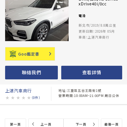
xDrive40i/0cc
電洽
新北市/2019/8.8萬公里
更新日期：2026年 05月
車商：上湛汽車商行
Goo鑑定書
聯絡我們
查看詳情
上湛汽車商行
地址:三重區五谷王南街1號
營業時間:10:00AM~21:00PM 周日公休
★
★
★
★
★
（0件）
第一頁
上一頁
下一頁
最後一頁