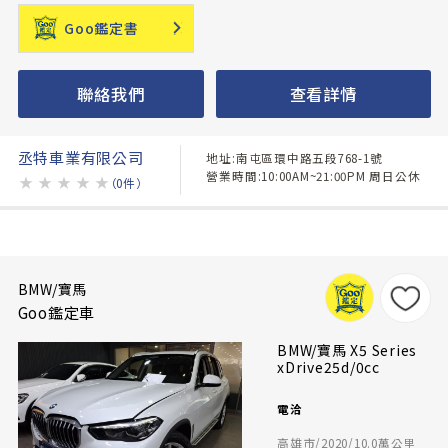
Goo鑑定書
聯絡我們
查看詳情
丞特車業有限公司
地址:南屯區環中路五段768-1號
營業時間:10:00AM~21:00PM 周日公休
★
★
★
★
★
（0件）
BMW/寶馬
Goo鑑定車
BMW/寶馬 X5 Series
xDrive25d/0cc
電洽
高雄市/2020/10.0萬公里