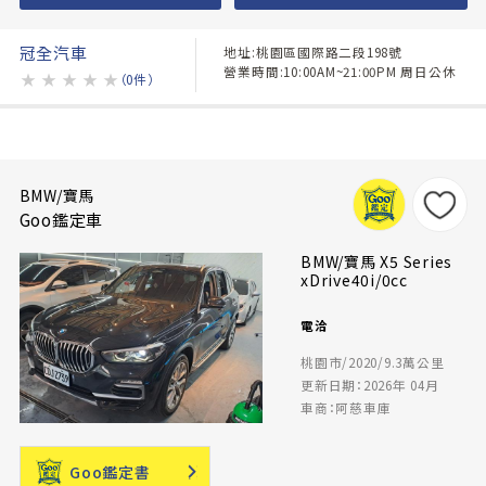
冠全汽車
地址:桃園區國際路二段198號
營業時間:10:00AM~21:00PM 周日公休
★
★
★
★
★
（0件）
BMW/寶馬
Goo鑑定車
BMW/寶馬 X5 Series
xDrive40i/0cc
電洽
桃園市/2020/9.3萬公里
更新日期：2026年 04月
車商：阿慈車庫
Goo鑑定書