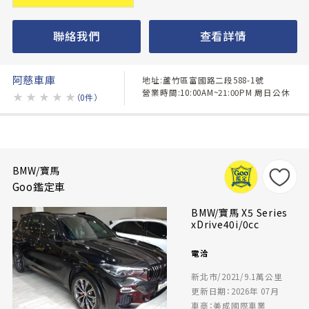
聯絡我們
查看詳情
阿慈車庫
地址:蘆竹區富國路二段588-1號
營業時間:10:00AM~21:00PM 周日公休
★
★
★
★
★
（0件）
BMW/寶馬
Goo鑑定車
BMW/寶馬 X5 Series
xDrive40i/0cc
電洽
新北市/2021/9.1萬公里
更新日期：2026年 07月
車商：美成國際車業