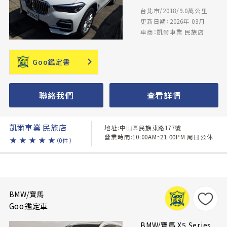
台北市/2018/9.0萬公里
更新日期：2026年 03月
車商：凱爾車業 民族店
Goo鑑定書
聯絡我們
查看詳情
凱爾車業 民族店
地址:中山區民族東路177號
營業時間:10:00AM~21:00PM 周日公休
★
★
★
★
★
（0件）
BMW/寶馬
Goo鑑定車
BMW/寶馬 X5 Series