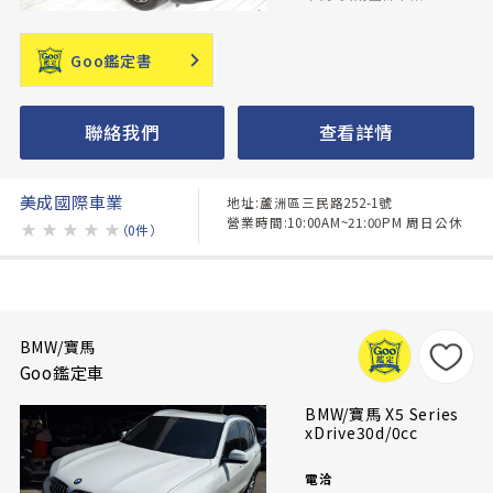
Goo鑑定書
聯絡我們
查看詳情
美成國際車業
地址:蘆洲區三民路252-1號
營業時間:10:00AM~21:00PM 周日公休
★
★
★
★
★
（0件）
BMW/寶馬
Goo鑑定車
BMW/寶馬 X5 Series
xDrive30d/0cc
電洽