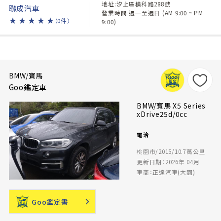
地址:汐止區橫科路288號
聯成汽車
營業時間:週一至週日 (AM 9:00 ~ PM
★
★
★
★
★
（0件）
9:00)
BMW/寶馬
Goo鑑定車
BMW/寶馬 X5 Series
xDrive25d/0cc
電洽
桃園市/2015/10.7萬公里
更新日期：2026年 04月
車商：正達汽車(大園)
Goo鑑定書