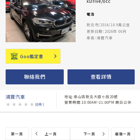
xDrive/0cc
電洽
新北市/2014/10.9萬公里
更新日期：2026年 06月
車商：鴻寶汽車
Goo鑑定書
聯絡我們
查看詳情
鴻寶汽車
地址:泰山區新北大道七段20號
營業時間:10:00AM~21:00PM 周日公休
★
★
★
★
★
（0件）
第一頁
上一頁
下一頁
最後一頁