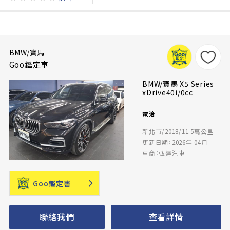
BMW/寶馬
Goo鑑定車
BMW/寶馬 X5 Series
xDrive40i/0cc
電洽
新北市/2018/11.5萬公里
更新日期：2026年 04月
車商：弘達汽車
Goo鑑定書
聯絡我們
查看詳情