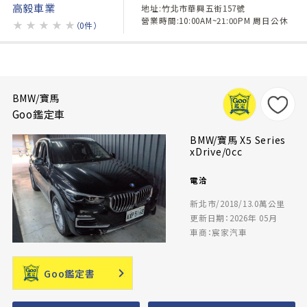
高毅車業
地址:竹北市華興五街157號
營業時間:10:00AM~21:00PM 周日公休
★
★
★
★
★
（0件）
BMW/寶馬
Goo鑑定車
BMW/寶馬 X5 Series
xDrive/0cc
電洽
新北市/2018/13.0萬公里
更新日期：2026年 05月
車商：宸家汽車
Goo鑑定書