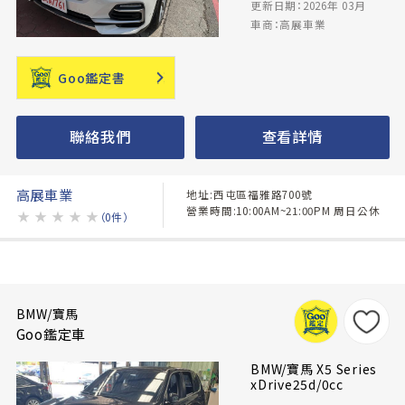
更新日期：2026年 03月
車商：高展車業
Goo鑑定書
聯絡我們
查看詳情
高展車業
地址:西屯區福雅路700號
營業時間:10:00AM~21:00PM 周日公休
★
★
★
★
★
（0件）
BMW/寶馬
Goo鑑定車
BMW/寶馬 X5 Series
xDrive25d/0cc