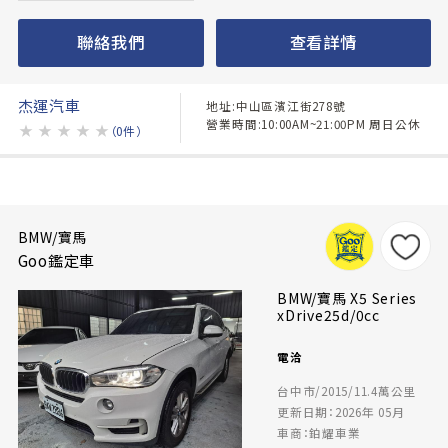
聯絡我們
查看詳情
杰運汽車
地址:中山區濱江街278號
營業時間:10:00AM~21:00PM 周日公休
★
★
★
★
★
（0件）
BMW/寶馬
Goo鑑定車
BMW/寶馬 X5 Series
xDrive25d/0cc
電洽
台中市/2015/11.4萬公里
更新日期：2026年 05月
車商：鉑耀車業