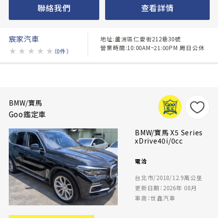
聯絡我們
查看詳情
宸家汽車
地址:蘆洲區仁愛街212巷30號
營業時間:10:00AM~21:00PM 周日公休
★
★
★
★
★
（0件）
BMW/寶馬
Goo鑑定車
BMW/寶馬 X5 Series
xDrive40i/0cc
電洽
台北市/2018/12.9萬公里
更新日期：2026年 08月
車商：世鑫汽車