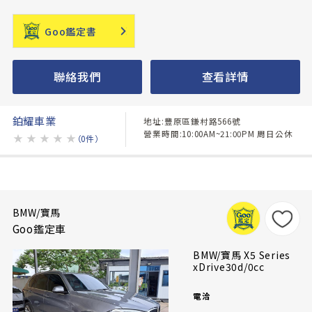
Goo鑑定書
聯絡我們
查看詳情
鉑耀車業
地址:豐原區鎌村路566號
營業時間:10:00AM~21:00PM 周日公休
★
★
★
★
★
（0件）
BMW/寶馬
Goo鑑定車
BMW/寶馬 X5 Series
xDrive30d/0cc
電洽