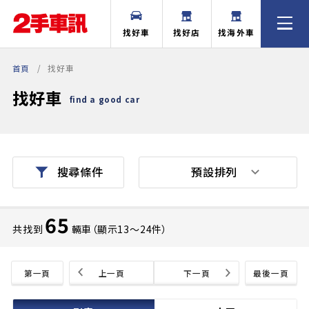
找好車
找好店
找海外車
首頁
找好車
找好車
find a good car
預設排列
搜尋條件
65
共找到
輛車（顯示13〜24件）
第一頁
上一頁
下一頁
最後一頁