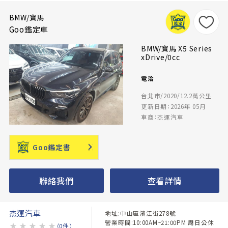
BMW/寶馬
Goo鑑定車
BMW/寶馬 X5 Series
xDrive/0cc
電洽
台北市/2020/12.2萬公里
更新日期：2026年 05月
車商：杰運汽車
Goo鑑定書
聯絡我們
查看詳情
杰運汽車
地址:中山區濱江街278號
營業時間:10:00AM~21:00PM 周日公休
★
★
★
★
★
（0件）