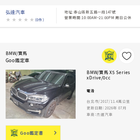
弘達汽車
地址:泰山區新五路一段147號
營業時間:10:00AM~21:00PM 周日公休
★
★
★
★
★
（0件）
BMW/寶馬
Goo鑑定車
BMW/寶馬 X5 Series
xDrive/0cc
電洽
台北市/2017/11.4萬公里
更新日期：2026年 07月
車商：杰運汽車
Goo鑑定書