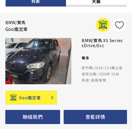
列表
大圖
BMW/寶馬
Goo鑑定車
BMW/寶馬 X5 Series
xDrive/0cc
電洽
新竹縣/2014/13.4萬公里
更新日期：2026年 05月
車商：高毅車業
Goo鑑定書
聯絡我們
查看詳情