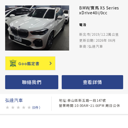
BMW/寶馬 X5 Series
xDrive40i/0cc
電洽
新北市/2019/12.2萬公里
更新日期：2026年 06月
車商：弘達汽車
Goo鑑定書
聯絡我們
查看詳情
弘達汽車
地址:泰山區新五路一段147號
營業時間:10:00AM~21:00PM 周日公休
★
★
★
★
★
（0件）