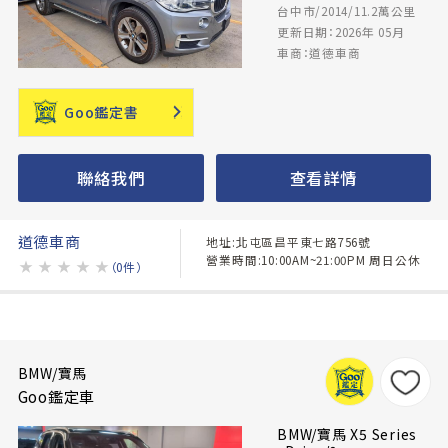
台中市/2014/11.2萬公里
更新日期：2026年 05月
車商：道德車商
Goo鑑定書
聯絡我們
查看詳情
道德車商
地址:北屯區昌平東七路756號
營業時間:10:00AM~21:00PM 周日公休
★
★
★
★
★
（0件）
BMW/寶馬
Goo鑑定車
BMW/寶馬 X5 Series