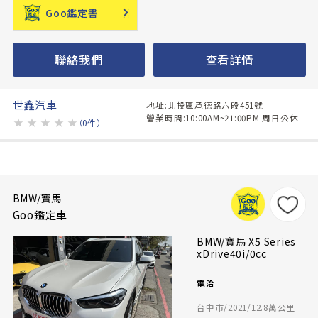
Goo鑑定書
聯絡我們
查看詳情
世鑫汽車
地址:北投區承德路六段451號
營業時間:10:00AM~21:00PM 周日公休
★
★
★
★
★
（0件）
BMW/寶馬
Goo鑑定車
BMW/寶馬 X5 Series
xDrive40i/0cc
電洽
台中市/2021/12.8萬公里