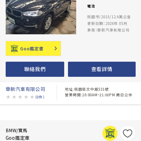
電洽
桃園市/2015/12.6萬公里
更新日期：2026年 05月
車商：華新汽車有限公司
Goo鑑定書
聯絡我們
查看詳情
華新汽車有限公司
地址:桃園區文中路531號
營業時間:10:00AM~21:00PM 周日公休
★
★
★
★
★
（0件）
BMW/寶馬
Goo鑑定車