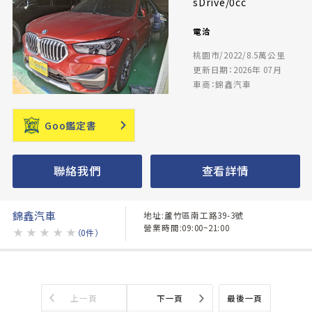
sDrive/0cc
電洽
桃園市/2022/8.5萬公里
更新日期：2026年 07月
車商：錦鑫汽車
Goo鑑定書
聯絡我們
查看詳情
錦鑫汽車
地址:蘆竹區南工路39-3號
營業時間:09:00~21:00
★
★
★
★
★
（0件）
上一頁
下一頁
最後一頁