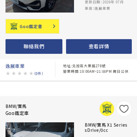
更新日期：2026年 07月
車商：逸展車業
Goo鑑定書
聯絡我們
查看詳情
逸展車業
地址:北投區大業路278號
營業時間:10:00AM~21:00PM 周日公休
★
★
★
★
★
（0件）
BMW/寶馬
Goo鑑定車
BMW/寶馬 X1 Series
sDrive/0cc