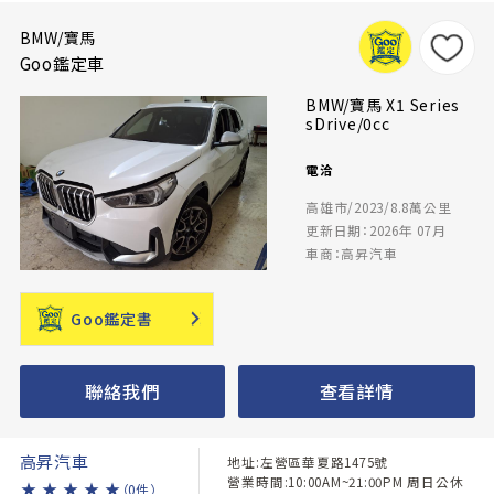
BMW/寶馬
Goo鑑定車
BMW/寶馬 X1 Series
sDrive/0cc
電洽
高雄市/2023/8.8萬公里
更新日期：2026年 07月
車商：高昇汽車
Goo鑑定書
聯絡我們
查看詳情
高昇汽車
地址:左營區華夏路1475號
營業時間:10:00AM~21:00PM 周日公休
★
★
★
★
★
（0件）