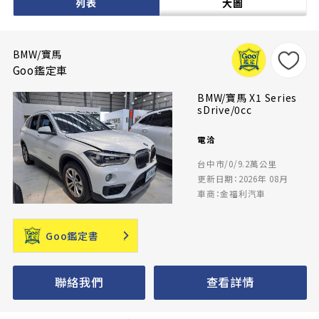
列表
大圖
BMW/寶馬
Goo鑑定車
BMW/寶馬 X1 Series
sDrive/0cc
電洽
台中市/0/9.2萬公里
更新日期：2026年 08月
車商：金福利汽車
Goo鑑定書
聯絡我們
查看詳情