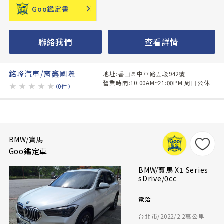
Goo鑑定書
聯絡我們
查看詳情
銘峰汽車/育鑫國際
地址:香山區中華路五段942號
營業時間:10:00AM~21:00PM 周日公休
★
★
★
★
★
（0件）
BMW/寶馬
Goo鑑定車
BMW/寶馬 X1 Series
sDrive/0cc
電洽
台北市/2022/2.2萬公里