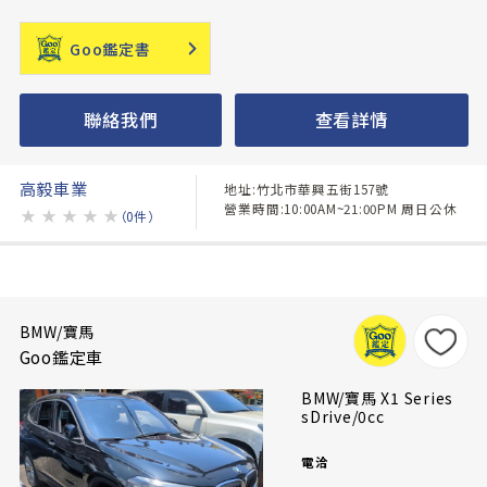
Goo鑑定書
聯絡我們
查看詳情
高毅車業
地址:竹北市華興五街157號
營業時間:10:00AM~21:00PM 周日公休
★
★
★
★
★
（0件）
BMW/寶馬
Goo鑑定車
BMW/寶馬 X1 Series
sDrive/0cc
電洽