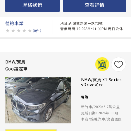
聯絡我們
查看詳情
德鈞車業
地址:內湖區新湖一路73號
營業時間:10:00AM~21:00PM 周日公休
★
★
★
★
★
（0件）
BMW/寶馬
Goo鑑定車
BMW/寶馬 X1 Series
sDrive/0cc
電洽
新竹市/2020/5.2萬公里
更新日期：2026年 08月
車商：銘峰汽車/育鑫國際