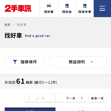
找好車
找好店
找海外車
首頁
找好車
找好車
find a good car
預設排列
搜尋條件
61
共找到
輛車（顯示1〜12件）
上一頁
下一頁
最後一頁