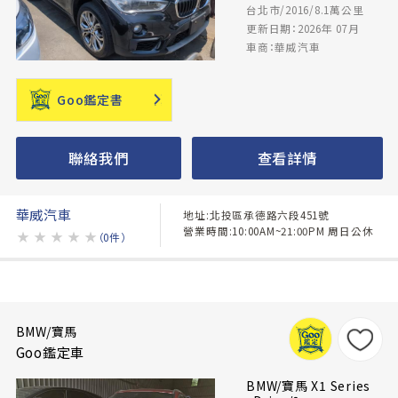
台北市/2016/8.1萬公里
更新日期：2026年 07月
車商：華威汽車
Goo鑑定書
聯絡我們
查看詳情
華威汽車
地址:北投區承德路六段451號
營業時間:10:00AM~21:00PM 周日公休
★
★
★
★
★
（0件）
BMW/寶馬
Goo鑑定車
BMW/寶馬 X1 Series