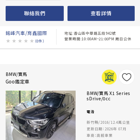
聯絡我們
查看詳情
銘峰汽車/育鑫國際
地址:香山區中華路五段942號
營業時間:10:00AM~21:00PM 周日公休
★
★
★
★
★
（0件）
BMW/寶馬
Goo鑑定車
BMW/寶馬 X1 Series
sDrive/0cc
電洽
新竹縣/2016/12.4萬公里
更新日期：2026年 07月
車商：高毅車業