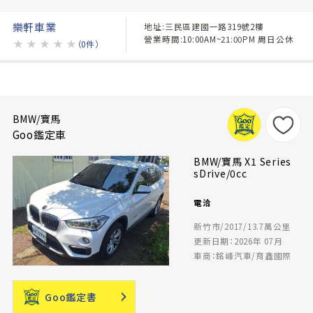
樂軒車業
地址:三民區建國一路319號2樓
營業時間:10:00AM~21:00PM 周日公休
★
★
★
★
★
（0件）
BMW/寶馬
Goo鑑定車
BMW/寶馬 X1 Series
sDrive/0cc
電洽
新竹市/2017/13.7萬公里
更新日期：2026年 07月
車商：銘峰汽車/育鑫國際
Goo鑑定書