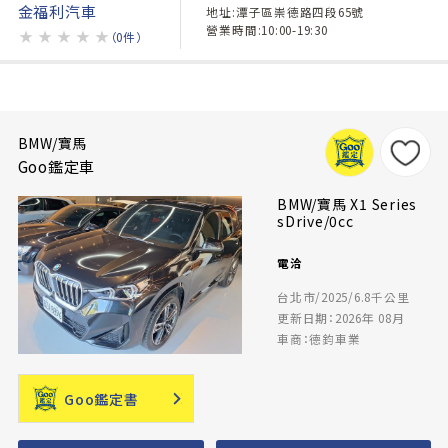
金福利汽車
地址:潭子區崇德路四段65號
營業時間:10:00-19:30
★
★
★
★
★
（0件）
BMW/寶馬
Goo鑑定車
BMW/寶馬 X1 Series
sDrive/0cc
電洽
台北市/2025/6.8千公里
更新日期：2026年 08月
車商：德鈞車業
Goo鑑定書