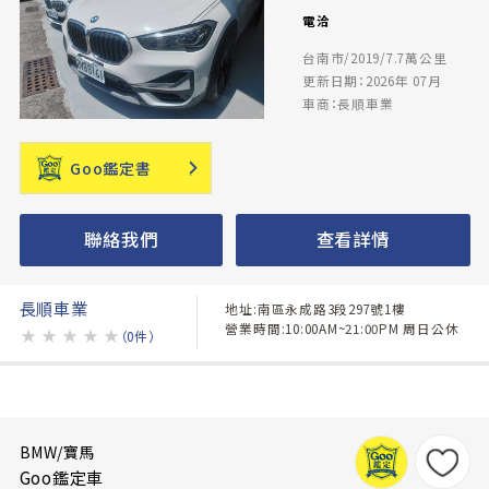
電洽
台南市/2019/7.7萬公里
更新日期：2026年 07月
車商：長順車業
Goo鑑定書
聯絡我們
查看詳情
長順車業
地址:南區永成路3段297號1樓
營業時間:10:00AM~21:00PM 周日公休
★
★
★
★
★
（0件）
BMW/寶馬
Goo鑑定車