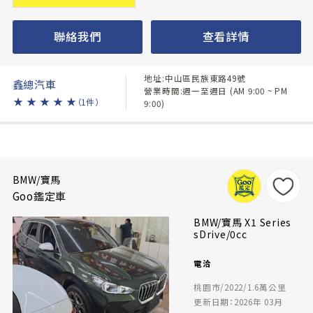
聯絡我們
查看詳情
地址:中山區民族東路49號
鑫總汽車
營業時間:週一至週日 (AM 9:00 ~ PM
★
★
★
★
★
（1件）
9:00)
BMW/寶馬
Goo鑑定車
BMW/寶馬 X1 Series
sDrive/0cc
電洽
桃園市/2022/1.6萬公里
更新日期：2026年 03月