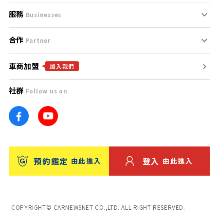
服務
支援中心
服務條款
Businesses
合作
什麼是Goo鑑定？
聯絡我們
免責聲明
Partner
車商加盟
合作夥伴
找好車
隱私權政策
加入我們
社群
Follow us on
廣告合作
找好店
團隊
找海外車
車訊網
消費者評價
台灣優良中古車商大獎
預約鑑定
登入
由此進入
由此進入
保固
收費服務
COPYRIGHT© CARNEWSNET CO.,LTD. ALL RIGHT RESERVED.