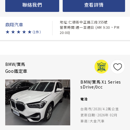
聯絡我們
查看詳情
地址:仁德區中正路三段355號
鼎翔汽車
營業時間:週一至週日 (AM 9:30 ~ PM
★
★
★
★
★
（1件）
20:00)
BMW/寶馬
Goo鑑定車
BMW/寶馬 X1 Series
sDrive/0cc
電洽
台南市/2020/4.2萬公里
更新日期：2026年 02月
車商：大金汽車