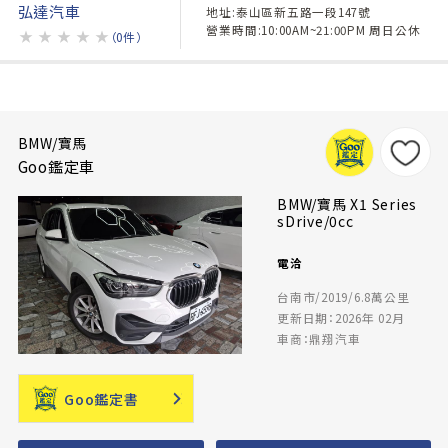
弘達汽車
地址:泰山區新五路一段147號
營業時間:10:00AM~21:00PM 周日公休
★
★
★
★
★
（0件）
BMW/寶馬
Goo鑑定車
BMW/寶馬 X1 Series
sDrive/0cc
電洽
台南市/2019/6.8萬公里
更新日期：2026年 02月
車商：鼎翔汽車
Goo鑑定書