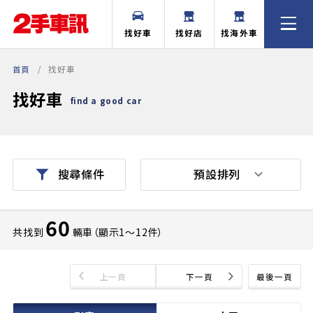
找好車
找好店
找海外車
首頁
找好車
找好車
find a good car
預設排列
搜尋條件
60
共找到
輛車（顯示1〜12件）
上一頁
下一頁
最後一頁