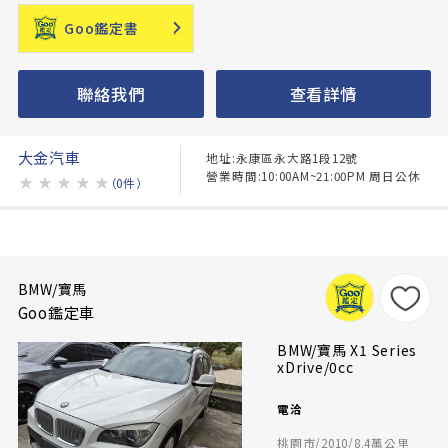
Goo鑑定書
聯絡我們
查看詳情
大金汽車
地址:永康區永大路1段12號
營業時間:10:00AM~21:00PM 周日公休
★
★
★
★
★
（0件）
BMW/寶馬
Goo鑑定車
BMW/寶馬 X1 Series
xDrive/0cc
電洽
桃園市/2010/8.4萬公里