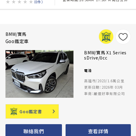
★
★
★
★
★
（0件）
BMW/寶馬
Goo鑑定車
BMW/寶馬 X1 Series
sDrive/0cc
電洽
高雄市/2023/1.6萬公里
更新日期：2026年 03月
車商：嚴選好車有限公司
Goo鑑定書
聯絡我們
查看詳情