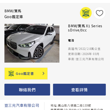
BMW/寶馬
Goo鑑定車
BMW/寶馬 X1 Series
sDrive/0cc
電洽
高雄市/2022/2.8萬公里
更新日期：2026年 03月
車商：豈三元汽車有限公司
Goo鑑定書
聯絡我們
查看詳情
豈三元汽車有限公司
地址:鳳山區八德路二段133號
營業時間:10:30AM~17:30PM 周日公休