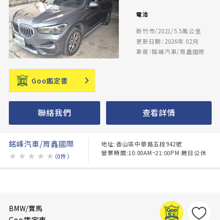
電洽
新竹市/2021/5.5萬公里
更新日期：2026年 02月
車商：銘峰汽車/育鑫國際
Goo鑑定書
聯絡我們
查看詳情
銘峰汽車/育鑫國際
地址:香山區中華路五段942號
營業時間:10:00AM~21:00PM 周日公休
★
★
★
★
★
（0件）
BMW/寶馬
Goo鑑定車