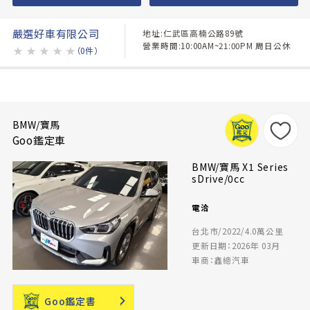
嚴選好車有限公司
地址:仁武區高楠公路89號
營業時間:10:00AM~21:00PM 周日公休
★
★
★
★
★
（0件）
BMW/寶馬
Goo鑑定車
BMW/寶馬 X1 Series
sDrive/0cc
電洽
台北市/2022/4.0萬公里
更新日期：2026年 03月
車商：鑫總汽車
Goo鑑定書