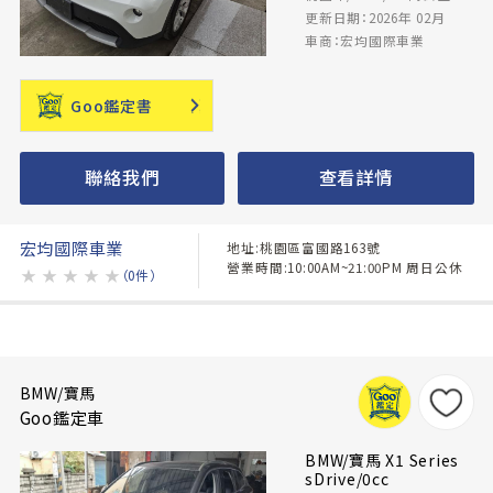
更新日期：2026年 02月
車商：宏均國際車業
Goo鑑定書
聯絡我們
查看詳情
宏均國際車業
地址:桃園區富國路163號
營業時間:10:00AM~21:00PM 周日公休
★
★
★
★
★
（0件）
BMW/寶馬
Goo鑑定車
BMW/寶馬 X1 Series
sDrive/0cc