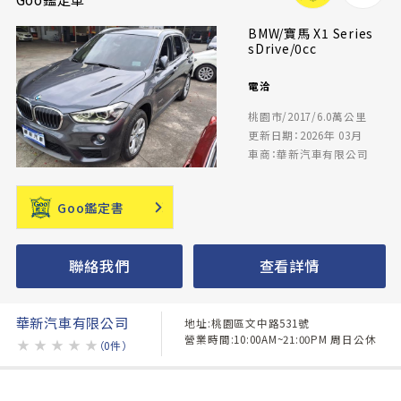
BMW/寶馬 X1 Series
sDrive/0cc
電洽
桃園市/2017/6.0萬公里
更新日期：2026年 03月
車商：華新汽車有限公司
Goo鑑定書
聯絡我們
查看詳情
華新汽車有限公司
地址:桃園區文中路531號
營業時間:10:00AM~21:00PM 周日公休
★
★
★
★
★
（0件）