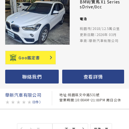
BMW/寶馬 X1 Series
sDrive/0cc
電洽
桃園市/2018/12.5萬公里
更新日期：2026年 03月
車商：華新汽車有限公司
Goo鑑定書
聯絡我們
查看詳情
華新汽車有限公司
地址:桃園區文中路531號
營業時間:10:00AM~21:00PM 周日公休
★
★
★
★
★
（0件）
上一頁
下一頁
最後一頁