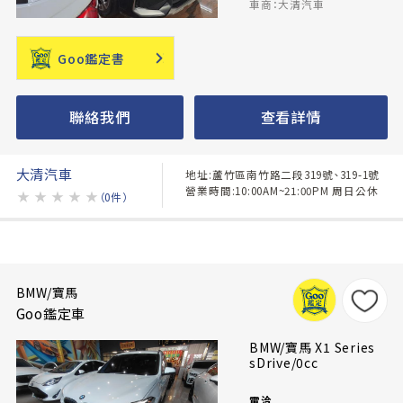
車商：大清汽車
Goo鑑定書
聯絡我們
查看詳情
大清汽車
地址:蘆竹區南竹路二段319號、319-1號
營業時間:10:00AM~21:00PM 周日公休
★
★
★
★
★
（0件）
BMW/寶馬
Goo鑑定車
BMW/寶馬 X1 Series
sDrive/0cc
電洽