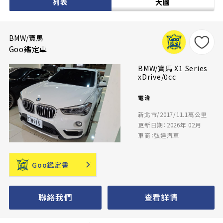
列表
大圖
BMW/寶馬
Goo鑑定車
BMW/寶馬 X1 Series
xDrive/0cc
電洽
新北市/2017/11.1萬公里
更新日期：2026年 02月
車商：弘達汽車
Goo鑑定書
聯絡我們
查看詳情