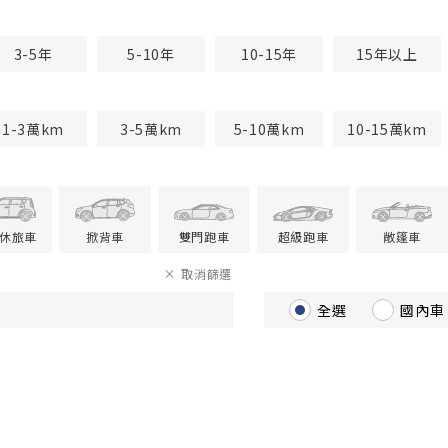
3-5年
5-10年
10-15年
15年以上
1-3萬km
3-5萬km
5-10萬km
10-15萬km
V休旅車
掀背車
雙門跑車
超級跑車
敞篷車
取消篩選
全選
國內車