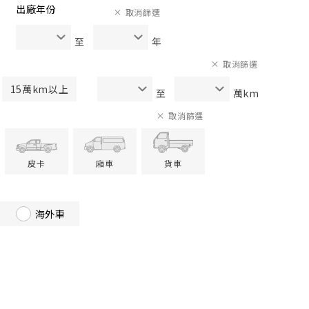
出廠年份
取消篩選
至
年
取消篩選
15萬km以上
至
萬km
取消篩選
皮卡
廂車
貨車
海外車