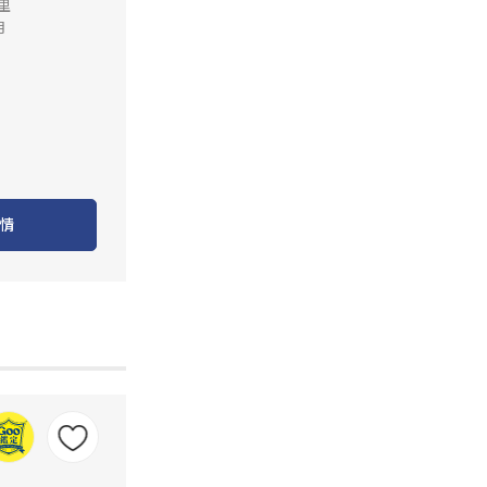
公里
月
情