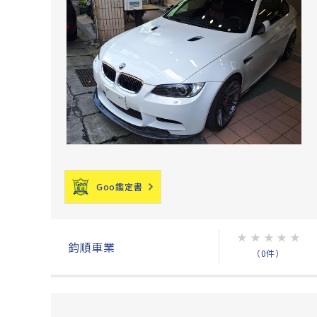
Goo鑑定書
★
★
★
★
★
鈞順車業
（0件）