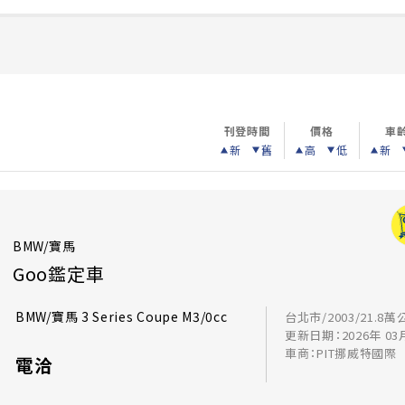
刊登時間
價格
車
新
舊
高
低
新
BMW/寶馬
Goo鑑定車
BMW/寶馬 3 Series Coupe M3/0cc
台北市/2003/21.8萬
更新日期：2026年 03
車商：PIT挪威特國際
電洽