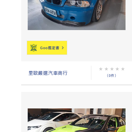
Goo鑑定書
★
★
★
★
★
里歐嚴選汽車商行
（0件）