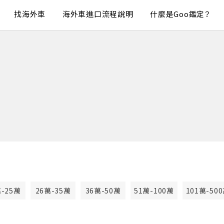
找海外車
海外車進口流程說明
什麼是Goo鑑定？
萬-25萬
26萬-35萬
36萬-50萬
51萬-100萬
101萬-50