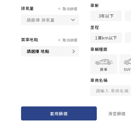
車齢
排氣量
取消篩選
3年以下
里程
1萬km以下
賞車地點
取消篩選
車輛種類
請選擇 地點
房車
SU
車商名稱
套用篩選
清空篩選