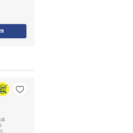
情
公里
月
行