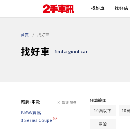
找好車
找好店
首頁
找好車
找好車
find a good car
預算範圍
廠牌・車款
取消篩選
10萬以下
10
BMW/寶馬
3 Series Coupe
電洽