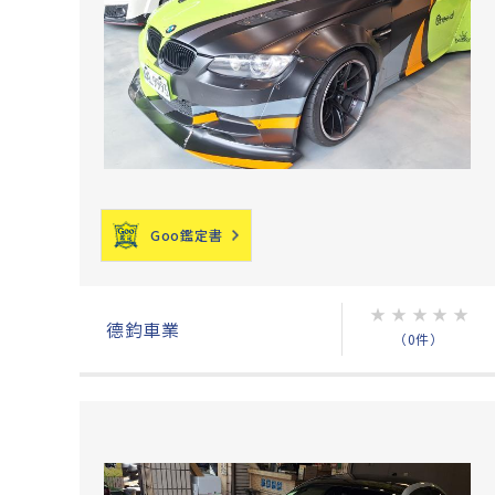
Goo鑑定書
★
★
★
★
★
德鈞車業
（0件）