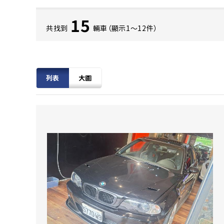
15
共找到
輛車（顯示1〜12件）
列表
大圖