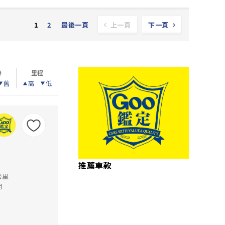
2
最後一頁
1
上一頁
下一頁
齡
里程
舊
高
低
推薦車款
公里
月