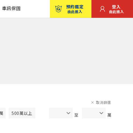
預約鑑定
登入
車訊保固
由此進入
由此進入
取消篩選
0萬
500萬以上
至
萬