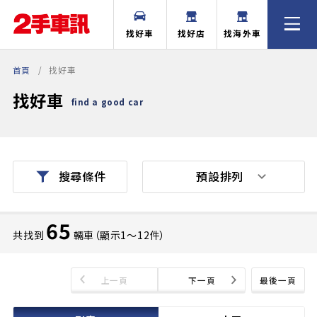
找好車
找好店
找海外車
首頁
找好車
找好車
find a good car
預設排列
搜尋條件
65
共找到
輛車（顯示1〜12件）
上一頁
下一頁
最後一頁