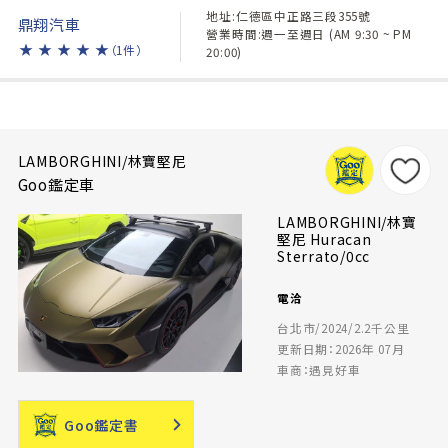
地址:仁德區中正路三段355號
鼎翔汽車
營業時間:週一至週日 (AM 9:30 ~ PM
★
★
★
★
★
（1件）
20:00)
LAMBORGHINI/林寶堅尼
Goo鑑定車
LAMBORGHINI/林寶
堅尼 Huracan
Sterrato/0cc
電洽
台北市/2024/2.2千公里
更新日期：2026年 07月
車商：遇見好車
Goo鑑定書