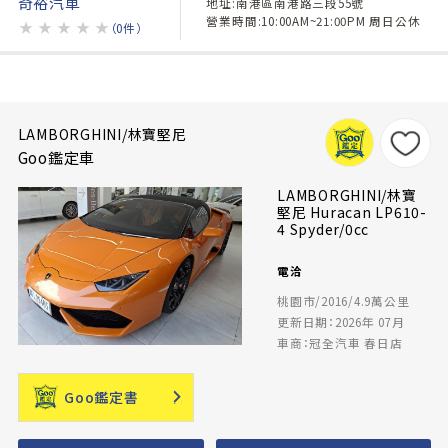
奇裕汽車
地址:南港區南港路三段55號
營業時間:10:00AM~21:00PM 周日公休
★
★
★
★
★
（0件）
LAMBORGHINI/林寶堅尼
Goo鑑定車
LAMBORGHINI/林寶
堅尼 Huracan LP610-
4 Spyder/0cc
電洽
桃園市/2016/4.9萬公里
更新日期：2026年 07月
車商：冠全汽車 春日店
Goo鑑定書