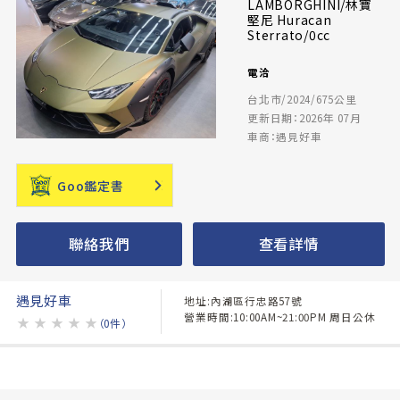
LAMBORGHINI/林寶
堅尼 Huracan
Sterrato/0cc
電洽
台北市/2024/675公里
更新日期：2026年 07月
車商：遇見好車
Goo鑑定書
聯絡我們
查看詳情
遇見好車
地址:內湖區行忠路57號
營業時間:10:00AM~21:00PM 周日公休
★
★
★
★
★
（0件）