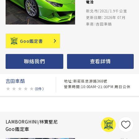
電洽
新北市/2021/1.9千公里
更新日期：2026年 07月
車商：吉田車酷
Goo鑑定書
聯絡我們
查看詳情
吉田車酷
地址:新莊區思源路368號
營業時間:10:00AM~21:00PM 周日公休
★
★
★
★
★
（0件）
LAMBORGHINI/林寶堅尼
Goo鑑定車