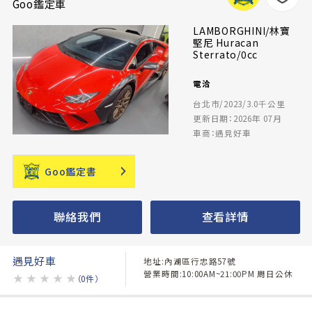
Goo鑑定車
LAMBORGHINI/林寶
堅尼 Huracan
Sterrato/0cc
電洽
台北市/2023/3.0千公里
更新日期：2026年 07月
車商：遇見好車
Goo鑑定書
聯絡我們
查看詳情
遇見好車
地址:內湖區行忠路57號
營業時間:10:00AM~21:00PM 周日公休
★
★
★
★
★
（0件）