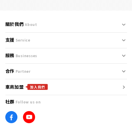
關於我們
About
支援
刊登規範
Service
服務
支援中心
服務條款
Businesses
合作
什麼是Goo鑑定？
聯絡我們
免責聲明
Partner
車商加盟
合作夥伴
找好車
隱私權政策
加入我們
社群
Follow us on
廣告合作
找好店
團隊
找海外車
車訊網