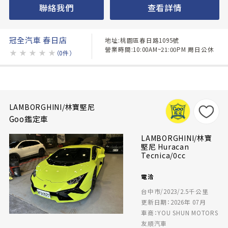
聯絡我們
查看詳情
冠全汽車 春日店
地址:桃園區春日路1095號
營業時間:10:00AM~21:00PM 周日公休
★
★
★
★
★
（0件）
LAMBORGHINI/林寶堅尼
Goo鑑定車
LAMBORGHINI/林寶
堅尼 Huracan
Tecnica/0cc
電洽
台中市/2023/2.5千公里
更新日期：2026年 07月
車商：YOU SHUN MOTORS
友順汽車