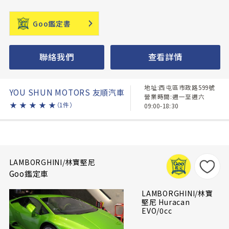
Goo鑑定書
聯絡我們
查看詳情
地址:西屯區市政路599號
YOU SHUN MOTORS 友順汽車
營業時間:週一至週六
★
★
★
★
★
（1件）
09:00-18:30
LAMBORGHINI/林寶堅尼
Goo鑑定車
LAMBORGHINI/林寶
堅尼 Huracan
EVO/0cc