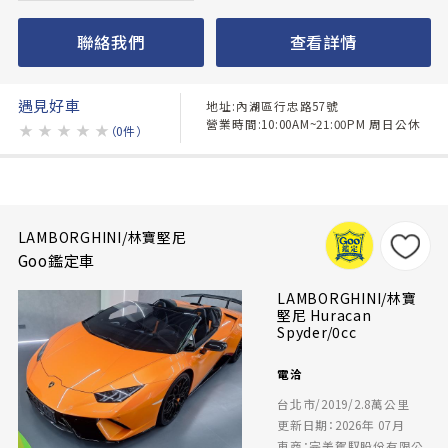
聯絡我們
查看詳情
遇見好車
地址:內湖區行忠路57號
營業時間:10:00AM~21:00PM 周日公休
★
★
★
★
★
（0件）
LAMBORGHINI/林寶堅尼
Goo鑑定車
LAMBORGHINI/林寶
堅尼 Huracan
Spyder/0cc
電洽
台北市/2019/2.8萬公里
更新日期：2026年 07月
車商：完美駕馭股份有限公