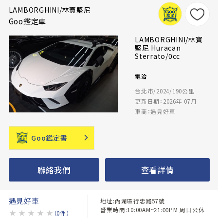
LAMBORGHINI/林寶堅尼
Goo鑑定車
LAMBORGHINI/林寶
堅尼 Huracan
Sterrato/0cc
電洽
台北市/2024/190公里
更新日期：2026年 07月
車商：遇見好車
Goo鑑定書
聯絡我們
查看詳情
遇見好車
地址:內湖區行忠路57號
營業時間:10:00AM~21:00PM 周日公休
★
★
★
★
★
（0件）