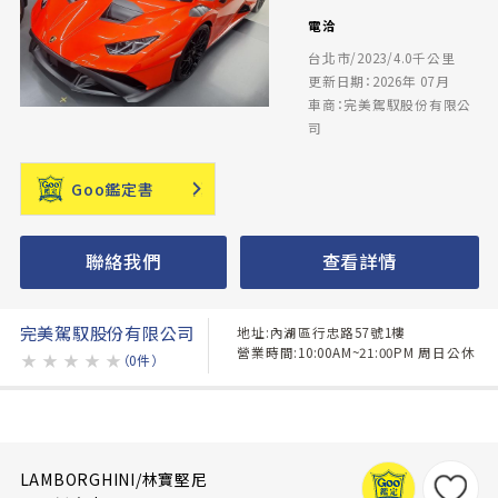
電洽
台北市/2023/4.0千公里
更新日期：2026年 07月
車商：完美駕馭股份有限公
司
Goo鑑定書
聯絡我們
查看詳情
完美駕馭股份有限公司
地址:內湖區行忠路57號1樓
營業時間:10:00AM~21:00PM 周日公休
★
★
★
★
★
（0件）
LAMBORGHINI/林寶堅尼