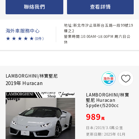
聯絡我們
查看詳情
地址:新北市汐止區新台五路一段99號19
海外車服務中心
樓之2
營業時間:10:00AM~18:00PM 周六日公
★
★
★
★
★
（0件）
休
LAMBORGHINI/林寶堅尼
2019年 Huracan
LAMBORGHINI/林寶
堅尼 Huracan
Spyder/5200cc
989
萬
日本/2019/3.0萬公里
更新日期：2025年 01月