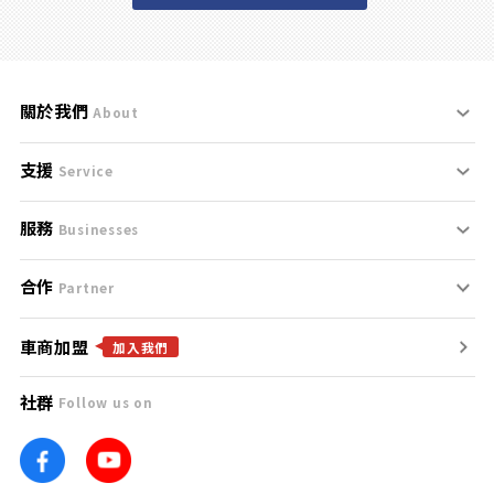
關於我們
About
支援
刊登規範
Service
服務
支援中心
服務條款
Businesses
合作
什麼是Goo鑑定？
聯絡我們
免責聲明
Partner
車商加盟
合作夥伴
找好車
隱私權政策
加入我們
社群
Follow us on
廣告合作
找好店
團隊
找海外車
車訊網