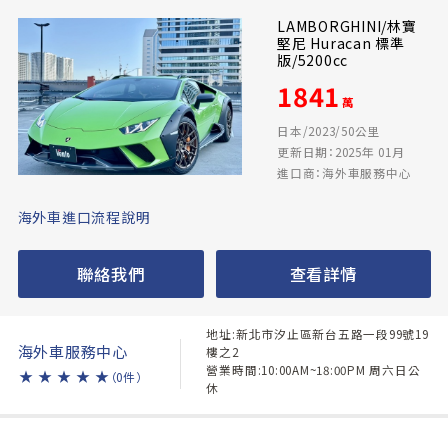
LAMBORGHINI/林寶
堅尼 Huracan 標準
版/5200cc
1841
萬
日本/2023/50公里
更新日期：2025年 01月
進口商：海外車服務中心
海外車進口流程說明
聯絡我們
查看詳情
地址:新北市汐止區新台五路一段99號19
海外車服務中心
樓之2
營業時間:10:00AM~18:00PM 周六日公
★
★
★
★
★
（0件）
休