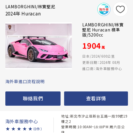
LAMBORGHINI/林寶堅尼
2024年 Huracan
LAMBORGHINI/林寶
堅尼 Huracan 標準
版/5200cc
1904
萬
日本/2024/600公里
更新日期：2024年 08月
進口商：海外車服務中心
海外車進口流程說明
聯絡我們
查看詳情
地址:新北市汐止區新台五路一段99號19
海外車服務中心
樓之2
營業時間:10:00AM~18:00PM 周六日公
★
★
★
★
★
（0件）
休