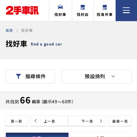
找好車
找好店
找海外車
首頁
找好車
找好車
find a good car
預設排列
搜尋條件
66
共找到
輛車（顯示49〜60件）
第一頁
上一頁
下一頁
最後一頁