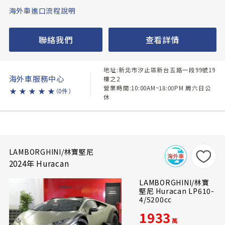
海外車進口流程說明
聯絡我們
查看詳情
地址:新北市汐止區新台五路一段99號19
海外車服務中心
樓之2
營業時間:10:00AM~18:00PM 周六日公
★
★
★
★
★
（0件）
休
LAMBORGHINI/林寶堅尼
2024年 Huracan
LAMBORGHINI/林寶
堅尼 Huracan LP610-
4/5200cc
1933
萬