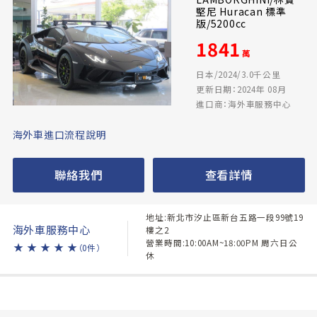
堅尼 Huracan 標準
版/5200cc
1841
萬
日本/2024/3.0千公里
更新日期：2024年 08月
進口商：海外車服務中心
海外車進口流程說明
聯絡我們
查看詳情
地址:新北市汐止區新台五路一段99號19
海外車服務中心
樓之2
營業時間:10:00AM~18:00PM 周六日公
★
★
★
★
★
（0件）
休