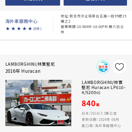
地址:新北市汐止區新台五路一段99號19
海外車服務中心
樓之2
營業時間:10:00AM~18:00PM 周六日公
★
★
★
★
★
（0件）
休
LAMBORGHINI/林寶堅尼
2016年 Huracan
LAMBORGHINI/林寶
堅尼 Huracan LP610-
4/5200cc
840
萬
日本/2016/3.3萬公里
更新日期：2024年 08月
進口商：海外車服務中心