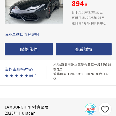
894
萬
日本/2016/2.3萬公里
更新日期：2025年 01月
進口商：海外車服務中心
海外車進口流程說明
聯絡我們
查看詳情
地址:新北市汐止區新台五路一段99號19
海外車服務中心
樓之2
營業時間:10:00AM~18:00PM 周六日公
★
★
★
★
★
（0件）
休
LAMBORGHINI/林寶堅尼
2023年 Huracan