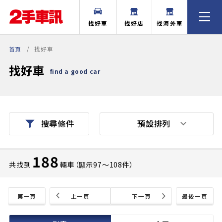
找好車
找好店
找海外車
首頁
找好車
找好車
find a good car
預設排列
搜尋條件
188
共找到
輛車（顯示97〜108件）
第一頁
上一頁
下一頁
最後一頁