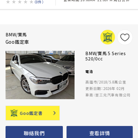
★
★
★
★
★
（0件）
BMW/寶馬
Goo鑑定車
BMW/寶馬 5 Series
520/0cc
電洽
高雄市/2018/5.8萬公里
更新日期：2026年 02月
車商：豈三元汽車有限公司
Goo鑑定書
聯絡我們
查看詳情