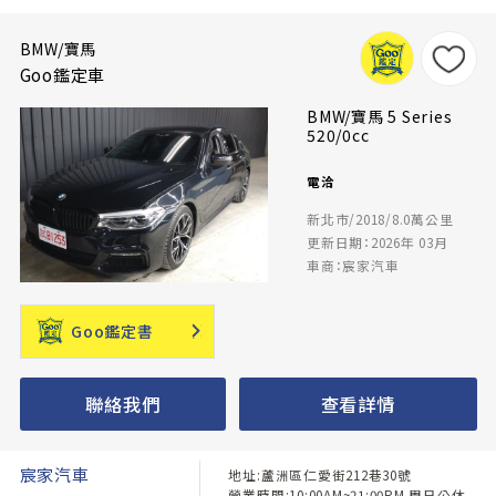
BMW/寶馬
Goo鑑定車
BMW/寶馬 5 Series
520/0cc
電洽
新北市/2018/8.0萬公里
更新日期：2026年 03月
車商：宸家汽車
Goo鑑定書
聯絡我們
查看詳情
宸家汽車
地址:蘆洲區仁愛街212巷30號
營業時間:10:00AM~21:00PM 周日公休