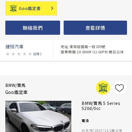
Goo鑑定書
聯絡我們
查看詳情
捷恒汽車
地址:東區經國路一段289號
營業時間:10:00AM~21:00PM 周日公休
★
★
★
★
★
（0件）
BMW/寶馬
Goo鑑定車
BMW/寶馬 5 Series
520d/0cc
電洽
台北市/2017/13.2萬公里