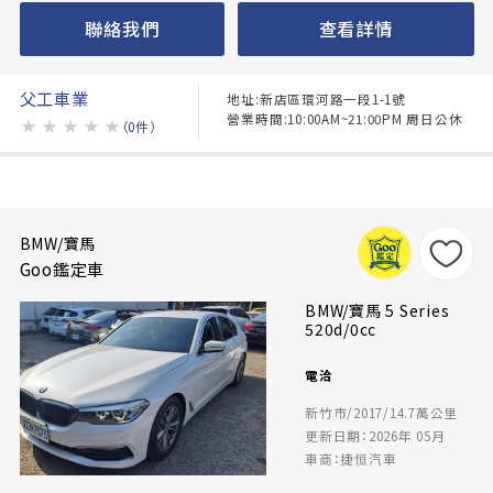
聯絡我們
查看詳情
父工車業
地址:新店區環河路一段1-1號
營業時間:10:00AM~21:00PM 周日公休
★
★
★
★
★
（0件）
BMW/寶馬
Goo鑑定車
BMW/寶馬 5 Series
520d/0cc
電洽
新竹市/2017/14.7萬公里
更新日期：2026年 05月
車商：捷恒汽車