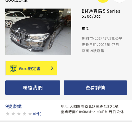
BMW/寶馬 5 Series
530d/0cc
電洽
桃園市/2017/17.2萬公里
更新日期：2026年 07月
車商：9號廢鐵
Goo鑑定書
聯絡我們
查看詳情
9號廢鐵
地址:大園區高鐵北路三段418之1號
營業時間:10:00AM~21:00PM 周日公休
★
★
★
★
★
（0件）