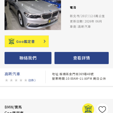
電洽
新北市/2017/12.0萬公里
更新日期：2026年 06月
車商：高昕汽車
Goo鑑定書
聯絡我們
查看詳情
高昕汽車
地址:板橋區金門街369巷48號
營業時間:10:00AM~21:00PM 周日公休
★
★
★
★
★
（0件）
BMW/寶馬
Goo鑑定車