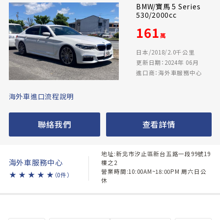
BMW/寶馬 5 Series
530/2000cc
161
萬
日本/2018/2.0千公里
更新日期：2024年 06月
進口商：海外車服務中心
海外車進口流程說明
聯絡我們
查看詳情
地址:新北市汐止區新台五路一段99號19
海外車服務中心
樓之2
營業時間:10:00AM~18:00PM 周六日公
★
★
★
★
★
（0件）
休