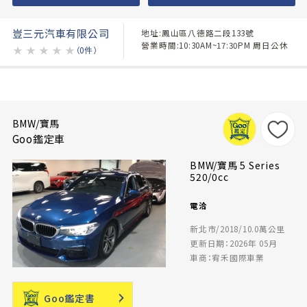
豈三元汽車有限公司
地址:鳳山區八德路二段133號
營業時間:10:30AM~17:30PM 周日公休
★
★
★
★
★
（0件）
BMW/寶馬
Goo鑑定車
BMW/寶馬 5 Series
520/0cc
電洽
新北市/2018/10.0萬公里
更新日期：2026年 05月
車商：宥禾國際車業
Goo鑑定書