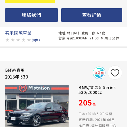
聯絡我們
查看詳情
宥禾國際車業
地址:林口區仁愛路二段377號
營業時間:10:00AM~21:00PM 周日公休
★
★
★
★
★
（0件）
BMW/寶馬
2018年 530
BMW/寶馬 5 Series
530/2000cc
205
萬
日本/2018/5.0千公里
更新日期：2024年 06月
進口商：海外車服務中心