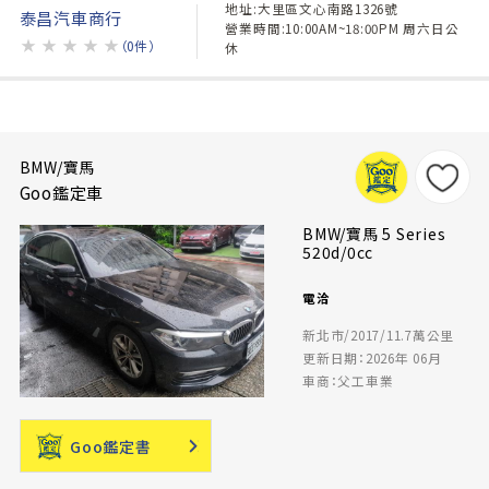
地址:大里區文心南路1326號
泰昌汽車商行
營業時間:10:00AM~18:00PM 周六日公
★
★
★
★
★
（0件）
休
BMW/寶馬
Goo鑑定車
BMW/寶馬 5 Series
520d/0cc
電洽
新北市/2017/11.7萬公里
更新日期：2026年 06月
車商：父工車業
Goo鑑定書