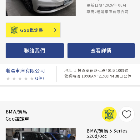
更新日期：2026年 06月
車商：老湯車庫有限公司
Goo鑑定書
聯絡我們
查看詳情
老湯車庫有限公司
地址:北投區承德路七段401巷1009號
營業時間:10:00AM~21:00PM 周日公休
★
★
★
★
★
（1件）
BMW/寶馬
Goo鑑定車
BMW/寶馬 5 Series
520d/0cc