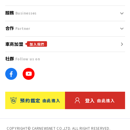
服務
支援中心
服務條款
Businesses
合作
什麼是Goo鑑定？
聯絡我們
免責聲明
Partner
車商加盟
合作夥伴
找好車
隱私權政策
加入我們
社群
Follow us on
廣告合作
找好店
團隊
找海外車
車訊網
消費者評價
台灣優良中古車商大獎
預約鑑定
登入
由此進入
由此進入
保固
收費服務
COPYRIGHT© CARNEWSNET CO.,LTD. ALL RIGHT RESERVED.