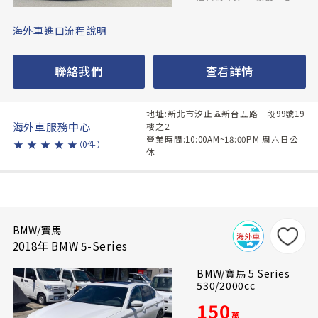
海外車進口流程說明
聯絡我們
查看詳情
地址:新北市汐止區新台五路一段99號19
海外車服務中心
樓之2
營業時間:10:00AM~18:00PM 周六日公
★
★
★
★
★
（0件）
休
BMW/寶馬
2018年 BMW 5-Series
BMW/寶馬 5 Series
530/2000cc
150
萬