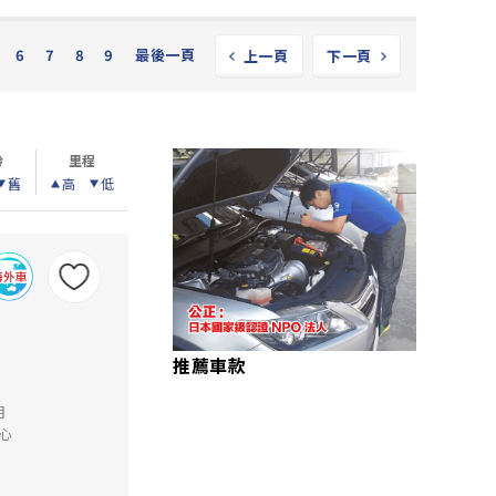
6
7
8
9
最後一頁
上一頁
下一頁
齡
里程
舊
高
低
推薦車款
月
心