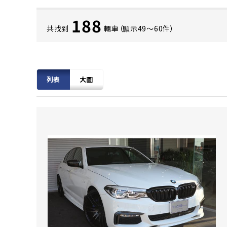
188
共找到
輛車（顯示49〜60件）
列表
大圖