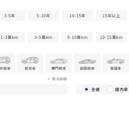
3-5年
5-10年
10-15年
15年以上
1-3萬km
3-5萬km
5-10萬km
10-15萬km
V休旅車
掀背車
雙門跑車
超級跑車
敞篷車
取消篩選
全選
國內車