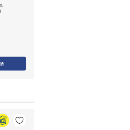
公里
月
情