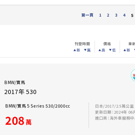
第一頁
1
2
3
4
5
刊登時間
價格
車
新
舊
高
低
新
BMW/寶馬
2017年 530
BMW/寶馬 5 Series 530/2000cc
日本/2017/2.5萬公里
更新日期：2024年 06
208
進口商：海外車服務中
萬