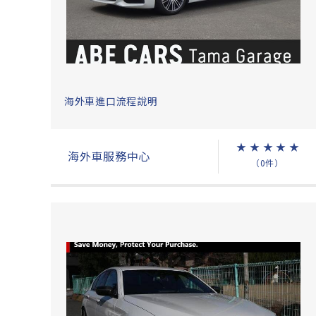
海外車進口流程說明
★
★
★
★
★
海外車服務中心
（0件）