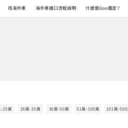
找海外車
海外車進口流程說明
什麼是Goo鑑定？
萬-25萬
26萬-35萬
36萬-50萬
51萬-100萬
101萬-50