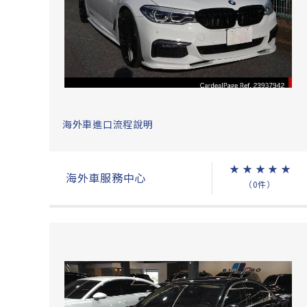
海外車進口流程說明
★
★
★
★
★
海外車服務中心
（0件）