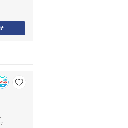
情
月
心