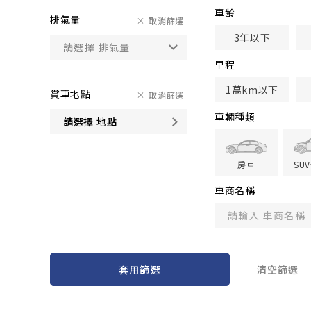
車齢
排氣量
取消篩選
3年以下
里程
1萬km以下
賞車地點
取消篩選
車輛種類
請選擇 地點
房車
SU
車商名稱
套用篩選
清空篩選