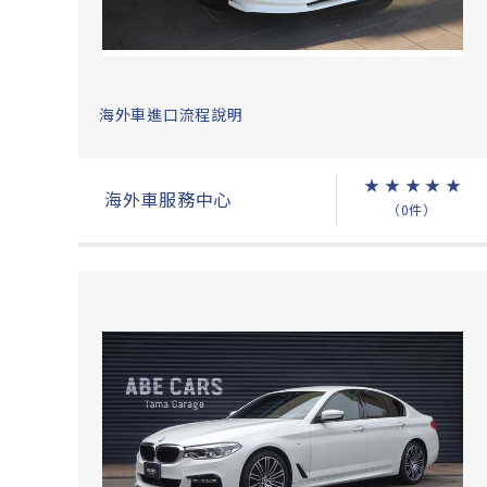
海外車進口流程說明
★
★
★
★
★
海外車服務中心
（0件）