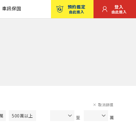
預約鑑定
登入
車訊保固
由此進入
由此進入
取消篩選
0萬
500萬以上
至
萬