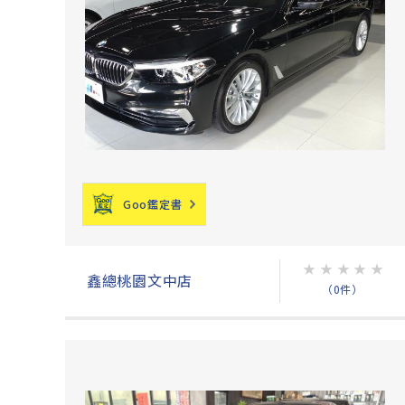
Goo鑑定書
★
★
★
★
★
鑫總桃園文中店
（0件）