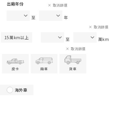
出廠年份
取消篩選
至
年
取消篩選
15萬km以上
至
萬km
取消篩選
皮卡
廂車
貨車
海外車