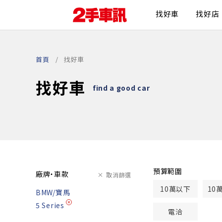
找好車
找好店
首頁
找好車
找好車
find a good car
預算範圍
廠牌・車款
取消篩選
10萬以下
10
BMW/寶馬
5 Series
電洽